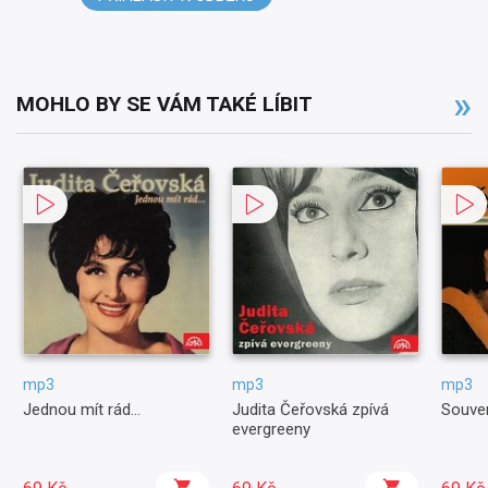
MOHLO BY SE VÁM TAKÉ LÍBIT
mp3
mp3
mp3
Jednou mít rád...
Judita Čeřovská zpívá
Souven
evergreeny