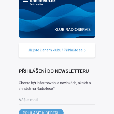
Již jste členem klubu? Přihlašte se
PŘIHLÁŠENÍ DO NEWSLETTERU
Chcete být informováni o novinkách, akcích a
slevách na Radiotéce?
Váš e-mail
PŘIHLÁSIT K ODBĚRU