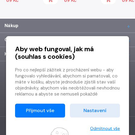
69 Kč
69 Kč
69 Kč
Nákup
O společnosti
Aby web fungoval, jak má
Kontakt
(souhlas s cookies)
Pro co nejlepší zážitek z procházení webu - aby
fungovalo vyhledávání, abychom si pamatovali, co
máte v košíku, abyste jednoduše zjistili stav vaší
objednávky, abychom vás neobtěžovali nevhodnou
reklamou a abyste se nemuseli pokaždé
přihlašovat.
Proto od vás potřebujeme souhlas se
Přijmout vše
Nastavení
zpracováním souborů cookies
, tj. malých souborů,
které se dočasně ukládají ve vašem prohlížeči.
Děkujeme, že nám ho dáte a pomůžete nám tak
Odmítnout vše
web zlepšovat.
Vytvořilo
Grand IT s.r.o.