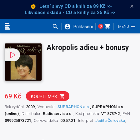
×
Letní slevy CD a knih
za 89 Kč >>
Likvidace skladu - CD a knihy za 25 Kč >>
Přihlášení
0
Kategorie
Akropolis adieu + bonusy
69 Kč
KOUPIT MP3
Rok vydání
2009
Vydavatel
SUPRAPHON a.s.
, SUPRAPHON a.s.
(online)
Distributor
Radioservis a.s.
Kód produktu
VT 8737-2
EAN
099925873721
Celková délka
00:57:21
Interpret
Judita Čeřovská