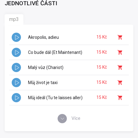
JEDNOTLIVÉ ČÁSTI
mp3
15 Kč
Akropolis, adieu
15 Kč
Co bude dál (Et Maintenant)
15 Kč
Malý vůz (Chariot)
15 Kč
Můj život je taxi
15 Kč
Můj ideál (Tu te laisses aller)
Více