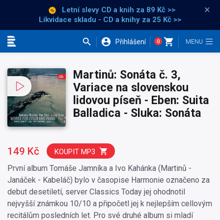
×
Letní slevy CD a knih
za 89 Kč >>
Likvidace skladu - CD a knihy za 25 Kč >>
Přihlášení
0
Kategorie
Martinů: Sonáta č. 3,
Variace na slovenskou
lidovou píseň - Eben: Suita
Balladica - Sluka: Sonáta
149 Kč
KOUPIT MP3
První album Tomáše Jamníka a Ivo Kahánka (Martinů -
Janáček - Kabeláč) bylo v časopise Harmonie označeno za
debut desetiletí, server Classics Today jej ohodnotil
nejvyšší známkou 10/10 a připočetl jej k nejlepším cellovým
recitálům posledních let. Pro své druhé album si mladí