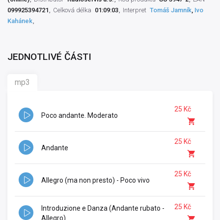
099925394721
Celková délka
01:09:03
Interpret
Tomáš Jamník
,
Ivo
Kahánek
JEDNOTLIVÉ ČÁSTI
mp3
25 Kč
Poco andante. Moderato
25 Kč
Andante
25 Kč
Allegro (ma non presto) - Poco vivo
25 Kč
Introduzione e Danza (Andante rubato -
Allegro)