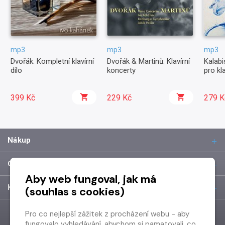
mp3
mp3
mp3
Dvořák: Kompletní klavírní
Dvořák & Martinů: Klavírní
Kalabi
dílo
koncerty
pro kla
399 Kč
229 Kč
279 K
Nákup
O společnosti
Aby web fungoval, jak má
Kontakt
(souhlas s cookies)
Pro co nejlepší zážitek z procházení webu - aby
fungovalo vyhledávání, abychom si pamatovali, co