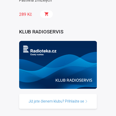
Pastvina zmizelých
289 Kč
KLUB RADIOSERVIS
Již jste členem klubu? Přihlašte se