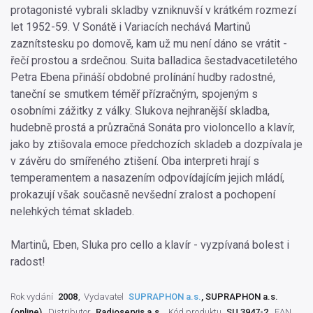
protagonisté vybrali skladby vzniknuvší v krátkém rozmezí
let 1952-59. V Sonátě i Variacích nechává Martinů
zaznítstesku po domově, kam už mu není dáno se vrátit -
řečí prostou a srdečnou. Suita balladica šestadvacetiletého
Petra Ebena přináší obdobné prolínání hudby radostné,
taneční se smutkem téměř přízračným, spojeným s
osobními zážitky z války. Slukova nejhranější skladba,
hudebně prostá a průzračná Sonáta pro violoncello a klavír,
jako by ztišovala emoce předchozích skladeb a dozpívala je
v závěru do smířeného ztišení. Oba interpreti hrají s
temperamentem a nasazením odpovídajícím jejich mládí,
prokazují však současně nevšední zralost a pochopení
nelehkých témat skladeb.
Martinů, Eben, Sluka pro cello a klavír - vyzpívaná bolest i
radost!
Rok vydání
2008
Vydavatel
SUPRAPHON a.s.
, SUPRAPHON a.s.
(online)
Distributor
Radioservis a.s.
Kód produktu
SU 3947-2
EAN