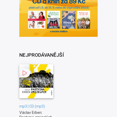
NEJPRODÁVANĚJŠÍ
mp3 | CD (mp3)
Václav Erben: