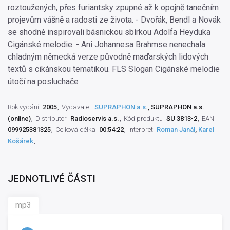
roztoužených, přes furiantsky zpupné až k opojně tanečním
projevům vášně a radosti ze života. - Dvořák, Bendl a Novák
se shodně inspirovali básnickou sbírkou Adolfa Heyduka
Cigánské melodie. - Ani Johannesa Brahmse nenechala
chladným německá verze původně maďarských lidových
textů s cikánskou tematikou. FLS Slogan Cigánské melodie
útočí na posluchače
Rok vydání
2005
Vydavatel
SUPRAPHON a.s.
, SUPRAPHON a.s.
(online)
Distributor
Radioservis a.s.
Kód produktu
SU 3813-2
EAN
099925381325
Celková délka
00:54:22
Interpret
Roman Janál
,
Karel
Košárek
JEDNOTLIVÉ ČÁSTI
mp3