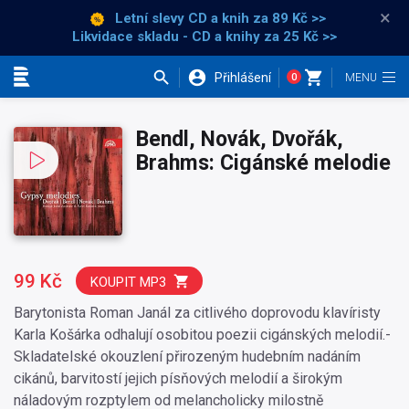
×
Letní slevy CD a knih
za 89 Kč >>
Likvidace skladu - CD a knihy za 25 Kč >>
Přihlášení
0
Kategorie
Bendl, Novák, Dvořák,
Brahms: Cigánské melodie
99 Kč
KOUPIT MP3
Barytonista Roman Janál za citlivého doprovodu klavíristy
Karla Košárka odhalují osobitou poezii cigánských melodií.-
Skladatelské okouzlení přirozeným hudebním nadáním
cikánů, barvitostí jejich písňových melodií a širokým
náladovým rozptylem od melancholicky milostně