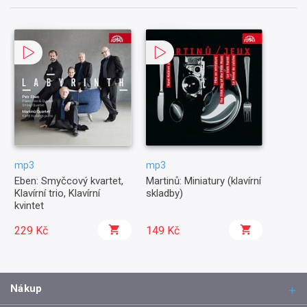
mp3
mp3
Eben: Smyčcový kvartet,
Martinů: Miniatury (klavírní
Klavírní trio, Klavírní
skladby)
kvintet
229 Kč
149 Kč
Nákup