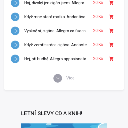
20 Kč
Hoj, divoký jen cigán jsem. Allegro
20 Kč
Když mne stará matka. Andantino
20 Kč
Vyskoč si, cigáne. Allegro co fuoco
20 Kč
Když zemře srdce cigána. Andante
20 Kč
Hej, při hudbě. Allegro appasionato
Více
LETNÍ SLEVY CD A KNIH!