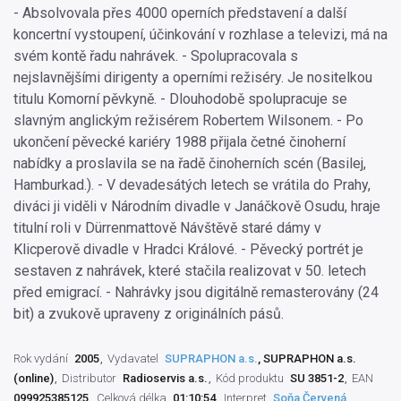
- Absolvovala přes 4000 operních představení a další
koncertní vystoupení, účinkování v rozhlase a televizi, má na
svém kontě řadu nahrávek. - Spolupracovala s
nejslavnějšími dirigenty a operními režiséry. Je nositelkou
titulu Komorní pěvkyně. - Dlouhodobě spolupracuje se
slavným anglickým režisérem Robertem Wilsonem. - Po
ukončení pěvecké kariéry 1988 přijala četné činoherní
nabídky a proslavila se na řadě činoherních scén (Basilej,
Hamburkad.). - V devadesátých letech se vrátila do Prahy,
diváci ji viděli v Národním divadle v Janáčkově Osudu, hraje
titulní roli v Dürrenmattově Návštěvě staré dámy v
Klicperově divadle v Hradci Králové. - Pěvecký portrét je
sestaven z nahrávek, které stačila realizovat v 50. letech
před emigrací. - Nahrávky jsou digitálně remasterovány (24
bit) a zvukově upraveny z originálních pásů.
Rok vydání
2005
Vydavatel
SUPRAPHON a.s.
, SUPRAPHON a.s.
(online)
Distributor
Radioservis a.s.
Kód produktu
SU 3851-2
EAN
099925385125
Celková délka
01:10:54
Interpret
Soňa Červená