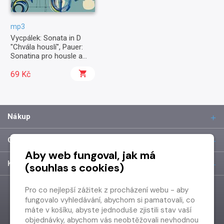
mp3
Vycpálek: Sonata in D
"Chvála houslí", Pauer:
Sonatina pro housle a
orchestr housle a
orchestr
69 Kč
Nákup
O společnosti
Aby web fungoval, jak má
Kontakt
(souhlas s cookies)
Pro co nejlepší zážitek z procházení webu - aby
fungovalo vyhledávání, abychom si pamatovali, co
máte v košíku, abyste jednoduše zjistili stav vaší
objednávky, abychom vás neobtěžovali nevhodnou