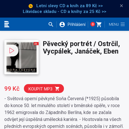
×
Letní slevy CD a knih
za 89 Kč >>
Likvidace skladu - CD a knihy za 25 Kč >>
Přihlášení
0
Kategorie
Pěvecký portrét / Ostrčil,
Vycpálek, Janáček, Eben
99 Kč
KOUPIT MP3
- Světová operní pěvkyně Soňa Červená (*1925) působila
do konce 50. let minulého století v brněnské opěře, v roce
1962 emigrovala do Západního Berlína, kde se začala
odvíjet její úspěšná umělecká kariéra. - Hostovala na všech
předních evropských operních scénách, působila i v zámoří.