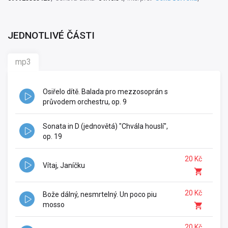
JEDNOTLIVÉ ČÁSTI
mp3
Osiřelo dítě. Balada pro mezzosoprán s
průvodem orchestru, op. 9
Sonata in D (jednovětá) "Chvála houslí",
op. 19
20 Kč
Vítaj, Janíčku
20 Kč
Bože dálný, nesmrtelný. Un poco piu
mosso
20 Kč