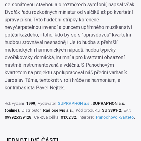
se sonátovou stavbou a o rozměrech symfonií, napsal však
Dvořák řadu rozkošných miniatur od valčíků až po kvartetní
úpravy písní. Tyto hudební střípky kořeněné
nevyčerpatelnou invencí a puncem upřímného muzikanství
potěší každého, i toho, kdo by se s "opravdovou" kvartetní
hudbou srovnával nesnadněji. Je to hudba s přehršlí
melodických i harmonických nápadů, hudba typicky
dvořákovsky domácká, intimní a pro kvartetní obsazení
mistrně instrumentovaná a vděčná. S Panochovým
kvartetem na projektu spolupracoval náš přední varhaník
Jaroslav Tůma, tentokrát v roli hráče na harmonium, a
kontrabasista Pavel Nejtek.
Rok vydání
1999
Vydavatel
SUPRAPHON a.s.
, SUPRAPHON a.s.
(online)
Distributor
Radioservis a.s.
Kód produktu
SU 3391-2
EAN
099925339128
Celková délka
01:02:32
Interpret
Panochovo kvarteto
JEDNOTLIVÉ ČÁSTI