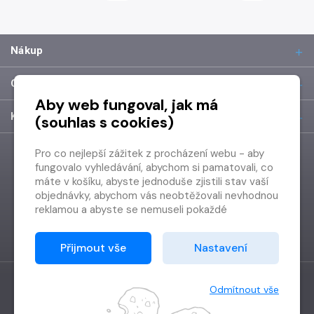
Nákup
O společnosti
Aby web fungoval, jak má
Kontakt
(souhlas s cookies)
Pro co nejlepší zážitek z procházení webu - aby
fungovalo vyhledávání, abychom si pamatovali, co
máte v košíku, abyste jednoduše zjistili stav vaší
objednávky, abychom vás neobtěžovali nevhodnou
reklamou a abyste se nemuseli pokaždé
přihlašovat.
Proto od vás potřebujeme souhlas se
Přijmout vše
Nastavení
zpracováním souborů cookies
, tj. malých souborů,
které se dočasně ukládají ve vašem prohlížeči.
Děkujeme, že nám ho dáte a pomůžete nám tak
Odmítnout vše
web zlepšovat.
Vytvořilo
Grand IT s.r.o.