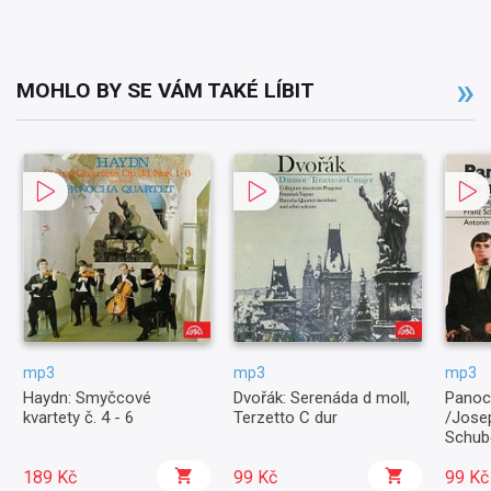
MOHLO BY SE VÁM TAKÉ LÍBIT
mp3
mp3
mp3
Haydn: Smyčcové
Dvořák: Serenáda d moll,
Panoc
kvartety č. 4 - 6
Terzetto C dur
/Jose
Schube
189 Kč
99 Kč
99 Kč