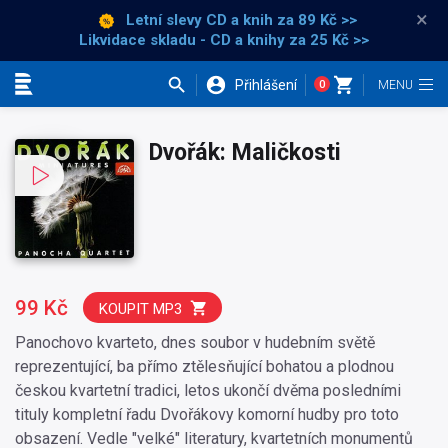
×
Letní slevy CD a knih
za 89 Kč >>
Likvidace skladu - CD a knihy za 25 Kč >>
Přihlášení
0
Kategorie
Dvořák: Maličkosti
99 Kč
KOUPIT MP3
Panochovo kvarteto, dnes soubor v hudebním světě
reprezentující, ba přímo ztělesňující bohatou a plodnou
českou kvartetní tradici, letos ukončí dvěma posledními
tituly kompletní řadu Dvořákovy komorní hudby pro toto
obsazení. Vedle "velké" literatury, kvartetních monumentů