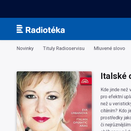
Kategorie
Novinky
Tituly Radioservisu
Mluvené slovo
Italské 
Kde jinde než v
pro efektní upl
než u veristic
cítěním? Kdo ji
prostředky jak
či nejrůznější