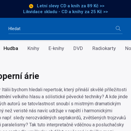
Letní slevy CD a knih
za 89 Kč >>
Likvidace skladu - CD a knihy za 25 Kč >>
Vyhledávání
Hudba
Knihy
E-knihy
DVD
Radiokarty
No
operní árie
 Itálii bychom hledali repertoár, který přináší skvělé příležitosti
atnění velkého hlasu a sólistické pěvecké techniky? A kde jinde
kých autorů se tatovlastnost snoubí s mistrným dramatickým
ný než veristé nás navíc udržuje v napětí i harmonickými
o např. sledy nerozváděných septakordů, zvětšených trojzvuků
mi paralelismy? Tak tuto interpretačně vděčnou a posluchačsky