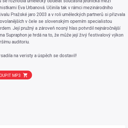
u se rozhodla umělecky obdělat současná jednička mezi
istkami Eva Urbanová. Učinila tak v rámci mezinárodního
valu Pražské jaro 2003 a v roli uměleckých partnerů si přizvala
povolanějších v čele se slovenským operním specialistou
dem. Její pružný a zároveň nosný hlas potvrdil nejnáročnější
ma Supraphon je hrdá na to, že může její živý festivalový výkon
ršímu auditoriu.
sadila na veristy a úspěch se dostavil!
OUPIT MP3