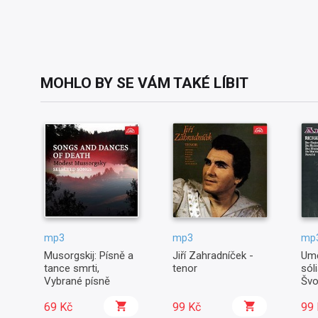
MOHLO BY SE VÁM TAKÉ LÍBIT
mp3
mp3
mp
Musorgskij: Písně a
Jiří Zahradníček -
Umě
tance smrti,
tenor
sól
Vybrané písně
Švo
69 Kč
99 Kč
99 