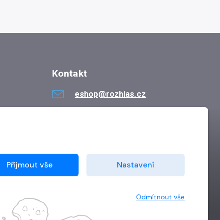
Kontakt
eshop@rozhlas.cz
724 819 319
Po - Pá 8:30 - 16:30
Přijmout vše
Nastavení
Odmítnout vše
Vytvořilo
Grand IT s.r.o.