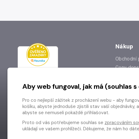
Nákup
Obchodní 
Ceny dopr
Reklamac
Aby web fungoval, jak má (souhlas s
Prodejna
Nejčastějš
Pro co nejlepší zážitek z procházení webu - aby fungo
Odstoupen
košíku, abyste jednoduše zjistili stav vaší objednávk
abyste se nemuseli pokaždé přihlašovat.
Proto od vás potřebujeme souhlas se
zpracováním so
ukládají ve vašem prohlížeči. Děkujeme, že nám ho dá
Copyright © 2026 Radioservis a.s.