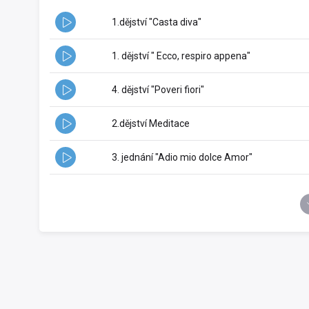
1.dějství "Casta diva"
1. dějství " Ecco, respiro appena"
4. dějství "Poveri fiori"
2.dějství Meditace
3. jednání "Adio mio dolce Amor"