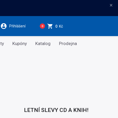
×
Přihlášení
0
Kč
0
ty
Kupóny
Katalog
Prodejna
LETNÍ SLEVY CD A KNIH!