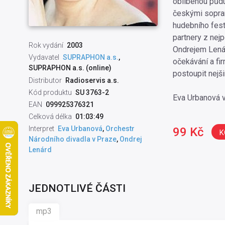
oblíbenou půd
českými sopran
hudebního festi
partnery z nej
Rok vydání
2003
Ondrejem Lenár
Vydavatel
SUPRAPHON a.s.
,
očekávání a fir
SUPRAPHON a.s. (online)
postoupit nejši
Distributor
Radioservis a.s.
Kód produktu
SU 3763-2
Eva Urbanová v
EAN
099925376321
Celková délka
01:03:49
Interpret
Eva Urbanová
,
Orchestr
99 Kč
K
Národního divadla v Praze
,
Ondrej
Lenárd
JEDNOTLIVÉ ČÁSTI
mp3