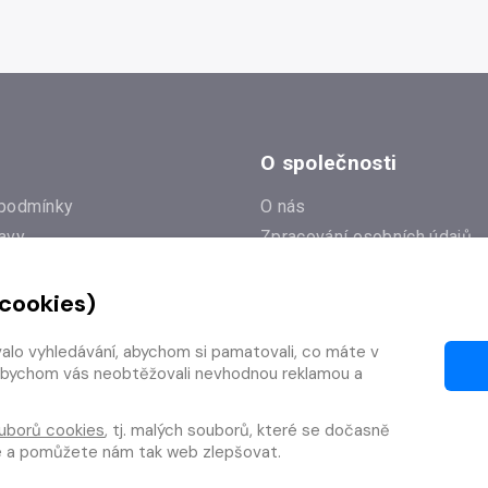
O společnosti
podmínky
O nás
avy
Zpracování osobních údajů
e
Zásady práce s cookies
 cookies)
Klub Radioservis
í dotazy
Kontakty
valo vyhledávání, abychom si pamatovali, co máte v
í od smlouvy
y, abychom vás neobtěžovali nevhodnou reklamou a
uborů cookies
, tj. malých souborů, které se dočasně
te a pomůžete nám tak web zlepšovat.