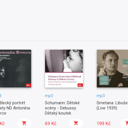
3
mp3
mp3
lecký portrét
Schumann: Dětské
Smetana: Libuše
isty ND Antonína
scény - Debussy:
(Live 1939)
rce
Dětský koutek
Kč
69 Kč
199 Kč