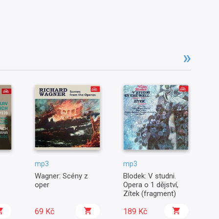
mp3
mp3
m
Wagner: Scény z
Blodek: V studni.
Fi
oper
Opera o 1 dějství,
m
Zítek (fragment)
69 Kč
189 Kč
6