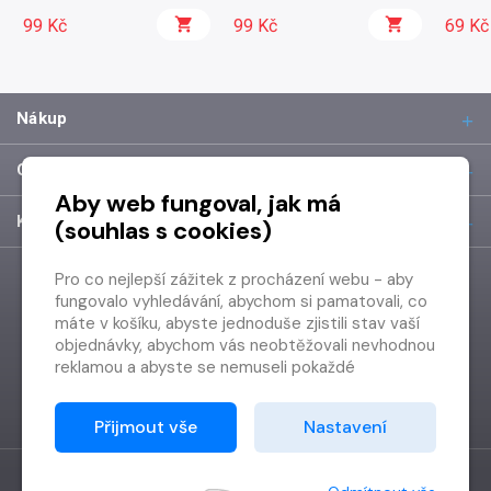
99 Kč
99 Kč
69 Kč
Nákup
O společnosti
Aby web fungoval, jak má
Kontakt
(souhlas s cookies)
Pro co nejlepší zážitek z procházení webu - aby
fungovalo vyhledávání, abychom si pamatovali, co
máte v košíku, abyste jednoduše zjistili stav vaší
objednávky, abychom vás neobtěžovali nevhodnou
reklamou a abyste se nemuseli pokaždé
přihlašovat.
Proto od vás potřebujeme souhlas se
Přijmout vše
Nastavení
zpracováním souborů cookies
, tj. malých souborů,
které se dočasně ukládají ve vašem prohlížeči.
Děkujeme, že nám ho dáte a pomůžete nám tak