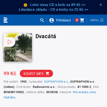
×
Letní slevy CD a knih
za 89 Kč >>
Likvidace skladu - CD a knihy za 25 Kč >>
Přihlášení
0
Kategorie
Dvacátá
99 Kč
KOUPIT MP3
Rok vydání
1992
Vydavatel
SUPRAPHON a.s.
, SUPRAPHON a.s.
(online)
Distributor
Radioservis a.s.
Kód produktu
81 1090-2
EAN
859698110902
Celková délka
00:58:58
Interpret
Moravanka Jana
Slabáka