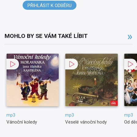
PŘIHLÁSIT K ODBĚRU
MOHLO BY SE VÁM TAKÉ LÍBIT
mp3
mp3
mp3
Vánoční koledy
Veselé vánoční hody
Od dě