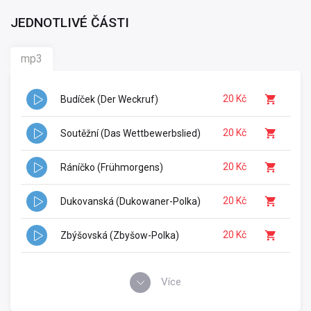
JEDNOTLIVÉ ČÁSTI
mp3
20 Kč
Budíček (Der Weckruf)
20 Kč
Soutěžní (Das Wettbewerbslied)
20 Kč
Ráníčko (Frühmorgens)
20 Kč
Dukovanská (Dukowaner-Polka)
20 Kč
Zbýšovská (Zbyšow-Polka)
Více