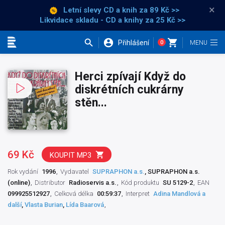
×
Letní slevy CD a knih
za 89 Kč >>
Likvidace skladu - CD a knihy za 25 Kč >>
Přihlášení
0
Kategorie
Herci zpívají Když do
diskrétních cukrárny
stěn...
69 Kč
KOUPIT MP3
Rok vydání
1996
Vydavatel
SUPRAPHON a.s.
, SUPRAPHON a.s.
(online)
Distributor
Radioservis a.s.
Kód produktu
SU 5129-2
EAN
099925512927
Celková délka
00:59:37
Interpret
Adina Mandlová a
další
,
Vlasta Burian
,
Lída Baarová