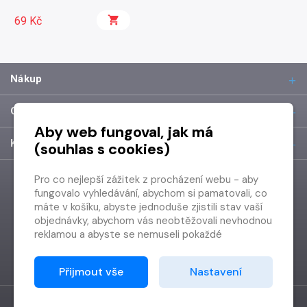
69 Kč
Nákup
O společnosti
Aby web fungoval, jak má
Kontakt
(souhlas s cookies)
Pro co nejlepší zážitek z procházení webu - aby
fungovalo vyhledávání, abychom si pamatovali, co
máte v košíku, abyste jednoduše zjistili stav vaší
objednávky, abychom vás neobtěžovali nevhodnou
reklamou a abyste se nemuseli pokaždé
přihlašovat.
Proto od vás potřebujeme souhlas se
Přijmout vše
Nastavení
zpracováním souborů cookies
, tj. malých souborů,
které se dočasně ukládají ve vašem prohlížeči.