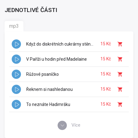
JEDNOTLIVÉ ČÁSTI
mp3
15 Kč
Když do diskrétních cukrárny stěn...
15 Kč
V Paříži u hodin před Madelaine
15 Kč
Růžové psaníčko
15 Kč
Řeknem si nashledanou
15 Kč
To neznáte Hadimršku
Více