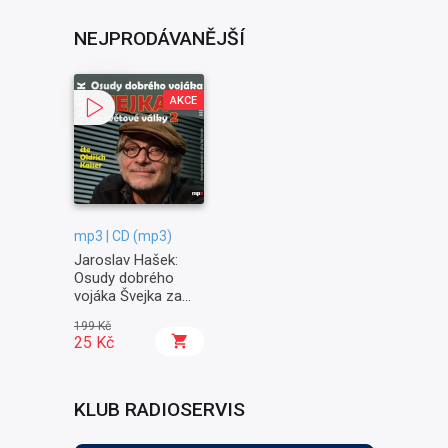
NEJPRODÁVANĚJŠÍ
AKCE
mp3 | CD (mp3)
Jaroslav Hašek:
Osudy dobrého
vojáka Švejka za
světové války II. -
199 Kč
Na frontě
25 Kč
KLUB RADIOSERVIS