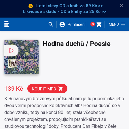
×
Letní slevy CD a knih
za 89 Kč >>
Likvidace skladu - CD a knihy za 25 Kč >>
Přihlášení
0
Kategorie
Hodina duchů / Poesie
139 Kč
KOUPIT MP3
K Burianovým březnovým půlkulatinám je tu připomínka jeho
dvou velmi prospěšně kolektivních alb! Hodina duchů se v
době vzniku, tedy na konci 80. let, stala všeobecně
chváleným projektem, propojujícím písničkářství se
studiovou technologií doby. Producent Dan Fikejz v čele