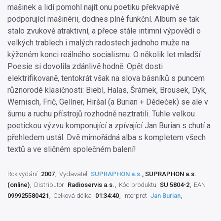
mašinek a lidí pomohl najít onu poetiku překvapivě
podporující mašinérii, dodnes plně funkční. Album se tak
stalo zvukově atraktivní, a přece stále intimní výpovědí o
velkých trablech i malých radostech jednoho muže na
kýženém konci reálného socialismu. O několik let mladší
Poesie si dovolila zdánlivě hodně. Opět dosti
elektrifikovaně, tentokrát však na slova básníků s puncem
různorodé klasičnosti: Biebl, Halas, Šrámek, Brousek, Dyk,
Wernisch, Frič, Gellner, Hiršal (a Burian + Dědeček) se ale v
šumu a ruchu přístrojů rozhodně neztratili. Tuhle velkou
poetickou výzvu komponující a zpívající Jan Burian s chutí a
přehledem ustál. Dvě mimořádná alba s kompletem všech
textů a ve sličném společném balení!
Rok vydání
2007
Vydavatel
SUPRAPHON a.s.
, SUPRAPHON a.s.
(online)
Distributor
Radioservis a.s.
Kód produktu
SU 5804-2
EAN
099925580421
Celková délka
01:34:40
Interpret
Jan Burian