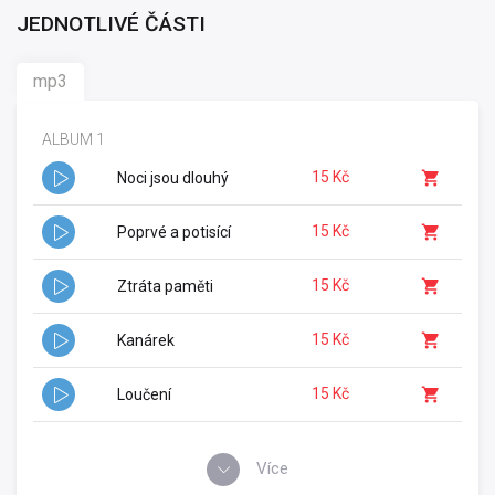
JEDNOTLIVÉ ČÁSTI
mp3
ALBUM 1
15 Kč
Noci jsou dlouhý
15 Kč
Poprvé a potisící
15 Kč
Ztráta paměti
15 Kč
Kanárek
15 Kč
Loučení
Více