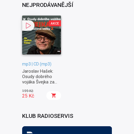
NEJPRODÁVANĚJŠÍ
AKCE
mp3 | CD (mp3)
Jaroslav Hašek:
Osudy dobrého
vojáka Švejka za
světové války II. -
199 Kč
Na frontě
25 Kč
KLUB RADIOSERVIS