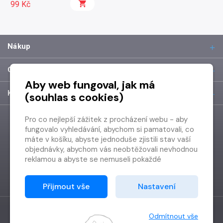
99 Kč
Nákup
O společnosti
Aby web fungoval, jak má
Kontakt
(souhlas s cookies)
Pro co nejlepší zážitek z procházení webu - aby
fungovalo vyhledávání, abychom si pamatovali, co
máte v košíku, abyste jednoduše zjistili stav vaší
objednávky, abychom vás neobtěžovali nevhodnou
reklamou a abyste se nemuseli pokaždé
přihlašovat.
Proto od vás potřebujeme souhlas se
Přijmout vše
Nastavení
zpracováním souborů cookies
, tj. malých souborů,
které se dočasně ukládají ve vašem prohlížeči.
Děkujeme, že nám ho dáte a pomůžete nám tak
Odmítnout vše