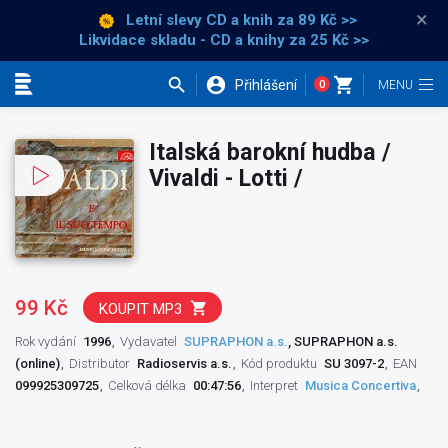
×
Letní slevy CD a knih
za 89 Kč >>
Likvidace skladu - CD a knihy za 25 Kč >>
Přihlášení
0
Kategorie
Italská barokní hudba /
Vivaldi - Lotti /
99 Kč
KOUPIT MP3
Rok vydání
1996
Vydavatel
SUPRAPHON a.s.
, SUPRAPHON a.s.
(online)
Distributor
Radioservis a.s.
Kód produktu
SU 3097-2
EAN
099925309725
Celková délka
00:47:56
Interpret
Musica Concertiva