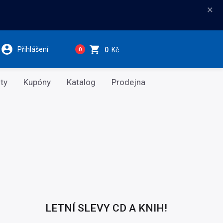
×
Přihlášení
0
Kč
0
ty
Kupóny
Katalog
Prodejna
LETNÍ SLEVY CD A KNIH!