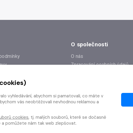
O společnosti
podmínky
O nás
avy
Zpracování osobních údajů
e
Zásady práce s cookies
 cookies)
Klub Radioservis
í dotazy
Kontakty
valo vyhledávání, abychom si pamatovali, co máte v
í od smlouvy
y, abychom vás neobtěžovali nevhodnou reklamou a
uborů cookies
, tj. malých souborů, které se dočasně
te a pomůžete nám tak web zlepšovat.