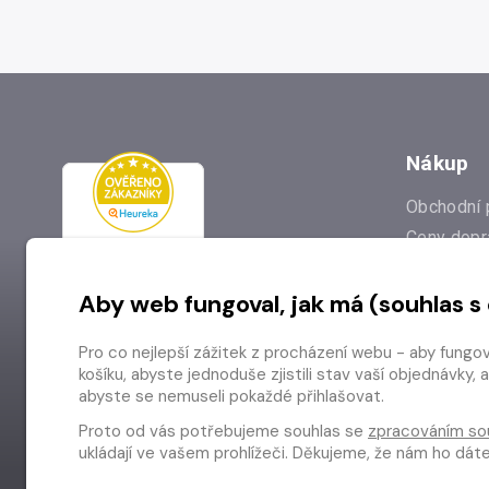
Nákup
Obchodní 
Ceny dopr
Reklamac
Aby web fungoval, jak má (souhlas s
Prodejna
Nejčastějš
Pro co nejlepší zážitek z procházení webu - aby fungo
Odstoupen
košíku, abyste jednoduše zjistili stav vaší objednávk
abyste se nemuseli pokaždé přihlašovat.
Proto od vás potřebujeme souhlas se
zpracováním so
ukládají ve vašem prohlížeči. Děkujeme, že nám ho dá
Copyright © 2026 Radioservis a.s.