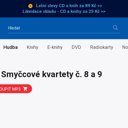
Letní slevy CD a knih
za 89 Kč >>
Likvidace skladu - CD a knihy za 25 Kč >>
Vyhledávání
Hudba
Knihy
E-knihy
DVD
Radiokarty
No
 Smyčcové kvartety č. 8 a 9
OUPIT MP3