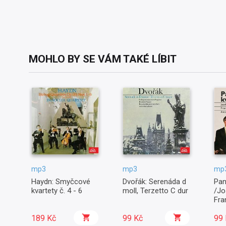
MOHLO BY SE VÁM TAKÉ LÍBIT
mp3
mp3
mp
Haydn: Smyčcové
Dvořák: Serenáda d
Pan
kvartety č. 4 - 6
moll, Terzetto C dur
/Jo
Fra
Ant
189 Kč
99 Kč
99 