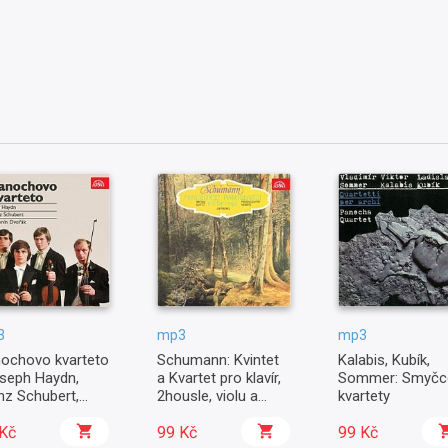
3
mp3
mp3
ochovo kvarteto
Schumann: Kvintet
Kalabis, Kubík,
seph Haydn,
a Kvartet pro klavír,
Sommer: Smyčc
nz Schubert,
2housle, violu a
kvartety
onín Dvořák
violoncello Es dur
Kč
99 Kč
99 Kč