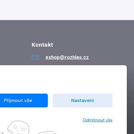
Kontakt
eshop@rozhlas.cz
724 819 319
Po - Pá 8:30 - 16:30
Přijmout vše
Nastavení
Odmítnout vše
Vytvořilo
Grand IT s.r.o.