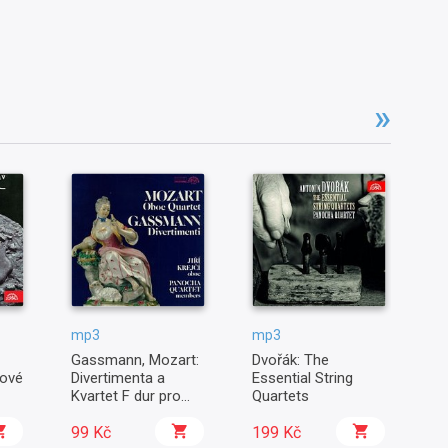
mp3
mp3
m
Gassmann, Mozart:
Dvořák: The
Dv
ové
Divertimenta a
Essential String
dí
Kvartet F dur pro
Quartets
hoboj
99 Kč
199 Kč
2