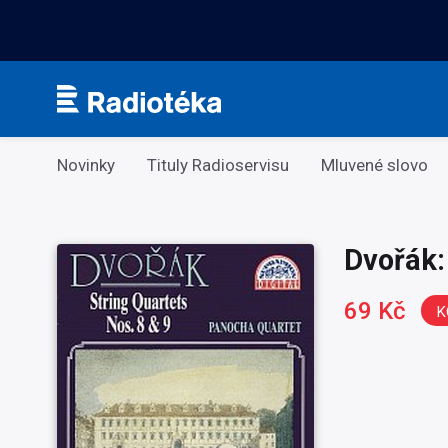
Kategorie
Novinky
Tituly Radioservisu
Mluvené slovo
Dvořák:
69 Kč
K