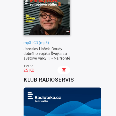
mp3 | CD (mp3)
Jaroslav Hašek: Osudy
dobrého vojáka Švejka za
světové války II. - Na frontě
199 Kč
25 Kč
KLUB RADIOSERVIS