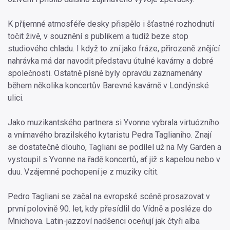
K příjemné atmosféře desky přispělo i šťastné rozhodnutí
točit živě, v souznění s publikem a tudíž beze stop
studiového chladu. I když to zní jako fráze, přirozeně znějící
nahrávka má dar navodit představu útulné kavárny a dobré
společnosti. Ostatně písně byly opravdu zaznamenány
během několika koncertův Barevné kavárně v Londýnské
ulici.
Jako muzikantského partnera si Yvonne vybrala virtuózního
a vnímavého brazilského kytaristu Pedra Taglianiho. Znají
se dostatečně dlouho, Tagliani se podílel už na My Garden a
vystoupil s Yvonne na řadě koncertů, ať již s kapelou nebo v
duu. Vzájemné pochopení je z muziky cítit.
Pedro Tagliani se začal na evropské scéně prosazovat v
první polovině 90. let, kdy přesídlil do Vídně a posléze do
Mnichova. Latin-jazzoví nadšenci oceňují jak čtyři alba