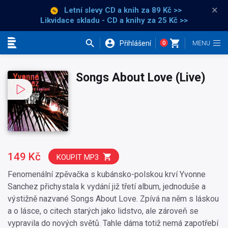
×
Letní slevy CD a knih
za 89 Kč >>
Likvidace skladu - CD a knihy za 25 Kč >>
Přihlášení
0
Kategorie
Songs About Love (Live)
149 Kč
KOUPIT MP3
Fenomenální zpěvačka s kubánsko-polskou krví Yvonne
Sanchez přichystala k vydání již třetí album, jednoduše a
výstižně nazvané Songs About Love. Zpívá na něm s láskou
a o lásce, o citech starých jako lidstvo, ale zároveň se
vypravila do nových světů. Tahle dáma totiž nemá zapotřebí