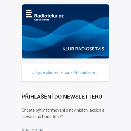
Již jste členem klubu? Přihlašte se
PŘIHLÁŠENÍ DO NEWSLETTERU
Chcete být informováni o novinkách, akcích a
slevách na Radiotéce?
Váš e-mail