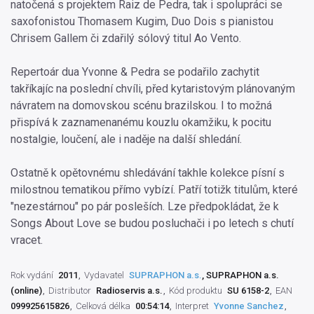
natočená s projektem Raiz de Pedra, tak i spolupráci se
saxofonistou Thomasem Kugim, Duo Dois s pianistou
Chrisem Gallem či zdařilý sólový titul Ao Vento.
Repertoár dua Yvonne & Pedra se podařilo zachytit
takříkajíc na poslední chvíli, před kytaristovým plánovaným
návratem na domovskou scénu brazilskou. I to možná
přispívá k zaznamenanému kouzlu okamžiku, k pocitu
nostalgie, loučení, ale i naděje na další shledání.
Ostatně k opětovnému shledávání takhle kolekce písní s
milostnou tematikou přímo vybízí. Patří totižk titulům, které
"nezestárnou" po pár posleších. Lze předpokládat, že k
Songs About Love se budou posluchači i po letech s chutí
vracet.
Rok vydání
2011
Vydavatel
SUPRAPHON a.s.
, SUPRAPHON a.s.
(online)
Distributor
Radioservis a.s.
Kód produktu
SU 6158-2
EAN
099925615826
Celková délka
00:54:14
Interpret
Yvonne Sanchez