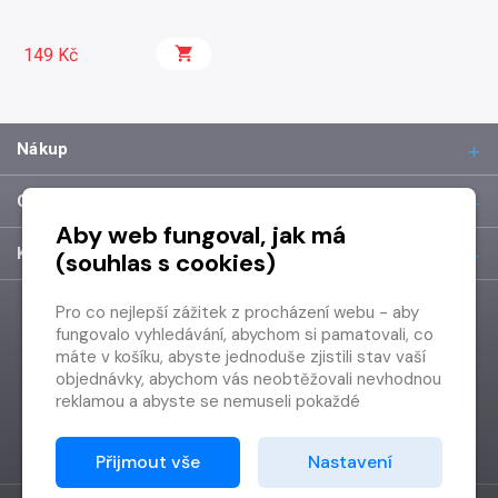
149 Kč
Nákup
O společnosti
Aby web fungoval, jak má
Kontakt
(souhlas s cookies)
Pro co nejlepší zážitek z procházení webu - aby
fungovalo vyhledávání, abychom si pamatovali, co
máte v košíku, abyste jednoduše zjistili stav vaší
objednávky, abychom vás neobtěžovali nevhodnou
reklamou a abyste se nemuseli pokaždé
přihlašovat.
Proto od vás potřebujeme souhlas se
Přijmout vše
Nastavení
zpracováním souborů cookies
, tj. malých souborů,