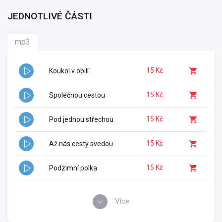
JEDNOTLIVÉ ČÁSTI
mp3
15 Kč
Koukol v obilí
15 Kč
Společnou cestou
15 Kč
Pod jednou střechou
15 Kč
Až nás cesty svedou
15 Kč
Podzimní polka
Více