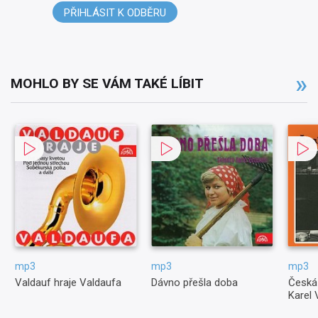
PŘIHLÁSIT K ODBĚRU
MOHLO BY SE VÁM TAKÉ LÍBIT
mp3
mp3
mp3
Valdauf hraje Valdaufa
Dávno přešla doba
Česká
Karel 