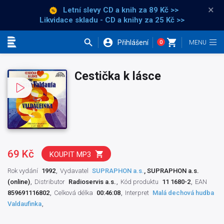
×
Letní slevy CD a knih
za 89 Kč >>
Likvidace skladu - CD a knihy za 25 Kč >>
Přihlášení
0
Kategorie
Cestička k lásce
69 Kč
KOUPIT MP3
Rok vydání
1992
Vydavatel
SUPRAPHON a.s.
, SUPRAPHON a.s.
(online)
Distributor
Radioservis a.s.
Kód produktu
11 1680-2
EAN
859691116802
Celková délka
00:46:08
Interpret
Malá dechová hudba
Valdaufinka