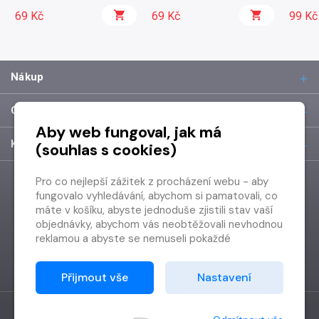
69 Kč
69 Kč
99 Kč
Nákup
O společnosti
Aby web fungoval, jak má
Kontakt
(souhlas s cookies)
Pro co nejlepší zážitek z procházení webu - aby
fungovalo vyhledávání, abychom si pamatovali, co
máte v košíku, abyste jednoduše zjistili stav vaší
objednávky, abychom vás neobtěžovali nevhodnou
reklamou a abyste se nemuseli pokaždé
přihlašovat.
Proto od vás potřebujeme souhlas se
Přijmout vše
Nastavení
zpracováním souborů cookies
, tj. malých souborů,
které se dočasně ukládají ve vašem prohlížeči.
Děkujeme, že nám ho dáte a pomůžete nám tak