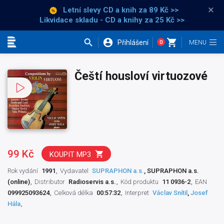
×
Letní slevy CD a knih
za 89 Kč >>
Likvidace skladu - CD a knihy za 25 Kč >>
Přihlášení
0
Kategorie
Čeští housloví virtuozové
99 Kč
KOUPIT MP3
Rok vydání
1991
Vydavatel
SUPRAPHON a.s.
, SUPRAPHON a.s.
(online)
Distributor
Radioservis a.s.
Kód produktu
11 0936-2
EAN
099925093624
Celková délka
00:57:32
Interpret
Václav Snítil
,
Josef
Hála