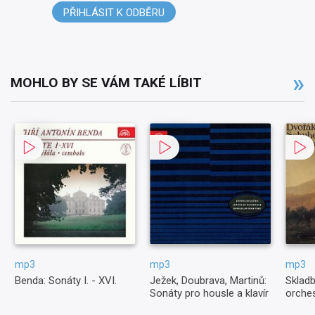
PŘIHLÁSIT K ODBĚRU
MOHLO BY SE VÁM TAKÉ LÍBIT
mp3
mp3
mp3
Benda: Sonáty I. - XVI.
Ježek, Doubrava, Martinů:
Skladb
Sonáty pro housle a klavír
orches