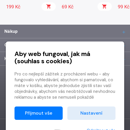
199 Kč
69 Kč
99 Kč
Nákup
O společnosti
Aby web fungoval, jak má
Kontakt
(souhlas s cookies)
Pro co nejlepší zážitek z procházení webu - aby
fungovalo vyhledávání, abychom si pamatovali, co
máte v košíku, abyste jednoduše zjistili stav vaší
objednávky, abychom vás neobtěžovali nevhodnou
reklamou a abyste se nemuseli pokaždé
přihlašovat.
Proto od vás potřebujeme souhlas se
Přijmout vše
Nastavení
zpracováním souborů cookies
, tj. malých souborů,
které se dočasně ukládají ve vašem prohlížeči.
Děkujeme, že nám ho dáte a pomůžete nám tak