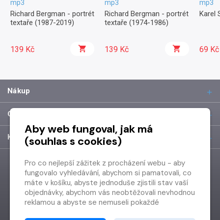
mp3
mp3
mp3
Richard Bergman - portrét
Richard Bergman - portrét
Karel 
textaře (1987-2019)
textaře (1974-1986)
139 Kč
139 Kč
69 Kč
Nákup
O společnosti
Aby web fungoval, jak má
Kontakt
(souhlas s cookies)
Pro co nejlepší zážitek z procházení webu - aby
fungovalo vyhledávání, abychom si pamatovali, co
máte v košíku, abyste jednoduše zjistili stav vaší
objednávky, abychom vás neobtěžovali nevhodnou
reklamou a abyste se nemuseli pokaždé
přihlašovat.