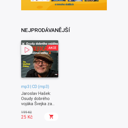
NEJPRODÁVANĚJŠÍ
AKCE
mp3 | CD (mp3)
Jaroslav Hašek:
Osudy dobrého
vojáka Švejka za
světové války II. -
199 Kč
Na frontě
25 Kč