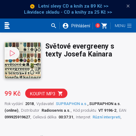
×
Letní slevy CD a knih
za 89 Kč >>
Likvidace skladu - CD a knihy za 25 Kč >>
Přihlášení
0
Kategorie
Světové evergreeny s
texty Josefa Kainara
99 Kč
KOUPIT MP3
Rok vydání
2018
Vydavatel
SUPRAPHON a.s.
, SUPRAPHON a.s.
(online)
Distributor
Radioservis a.s.
Kód produktu
VT 9196-2
EAN
099925919627
Celková délka
00:37:31
Interpret
Různí interpreti