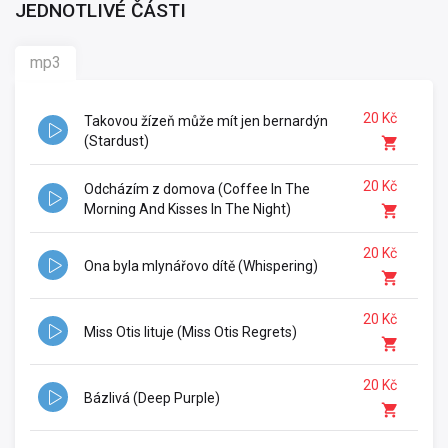
JEDNOTLIVÉ ČÁSTI
mp3
20 Kč
Takovou žízeň může mít jen bernardýn
(Stardust)
20 Kč
Odcházím z domova (Coffee In The
Morning And Kisses In The Night)
20 Kč
Ona byla mlynářovo dítě (Whispering)
20 Kč
Miss Otis lituje (Miss Otis Regrets)
20 Kč
Bázlivá (Deep Purple)