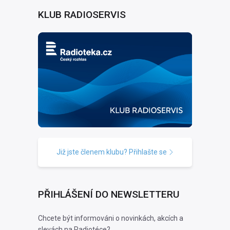
KLUB RADIOSERVIS
Již jste členem klubu? Přihlašte se
PŘIHLÁŠENÍ DO NEWSLETTERU
Chcete být informováni o novinkách, akcích a
slevách na Radiotéce?