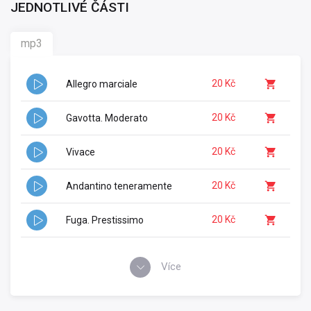
JEDNOTLIVÉ ČÁSTI
mp3
20 Kč
Allegro marciale
20 Kč
Gavotta. Moderato
20 Kč
Vivace
20 Kč
Andantino teneramente
20 Kč
Fuga. Prestissimo
Více