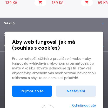
139 Kč
139 Kč
69 Kč
Nákup
O společnosti
Aby web fungoval, jak má
Kontakt
(souhlas s cookies)
Pro co nejlepší zážitek z procházení webu - aby
fungovalo vyhledávání, abychom si pamatovali, co
máte v košíku, abyste jednoduše zjistili stav vaší
objednávky, abychom vás neobtěžovali nevhodnou
reklamou a abyste se nemuseli pokaždé
přihlašovat.
Proto od vás potřebujeme souhlas se
Přijmout vše
Nastavení
zpracováním souborů cookies
, tj. malých souborů,
které se dočasně ukládají ve vašem prohlížeči.
Děkujeme, že nám ho dáte a pomůžete nám tak
Odmítnout vše