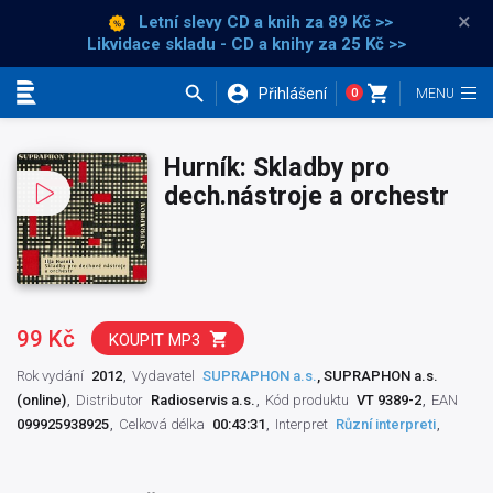
×
Letní slevy CD a knih
za 89 Kč >>
Likvidace skladu - CD a knihy za 25 Kč >>
Přihlášení
0
Kategorie
Hurník: Skladby pro
dech.nástroje a orchestr
99 Kč
KOUPIT MP3
Rok vydání
2012
Vydavatel
SUPRAPHON a.s.
, SUPRAPHON a.s.
(online)
Distributor
Radioservis a.s.
Kód produktu
VT 9389-2
EAN
099925938925
Celková délka
00:43:31
Interpret
Různí interpreti