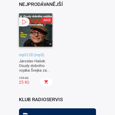
NEJPRODÁVANĚJŠÍ
AKCE
mp3 | CD (mp3)
Jaroslav Hašek:
Osudy dobrého
vojáka Švejka za
světové války II. -
199 Kč
Na frontě
25 Kč
KLUB RADIOSERVIS