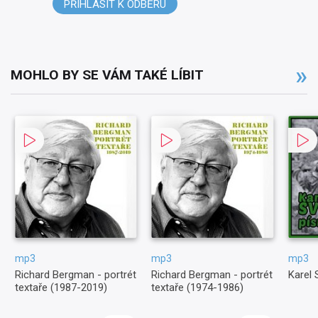
PŘIHLÁSIT K ODBĚRU
MOHLO BY SE VÁM TAKÉ LÍBIT
mp3
mp3
mp3
Richard Bergman - portrét
Richard Bergman - portrét
Karel 
textaře (1987-2019)
textaře (1974-1986)