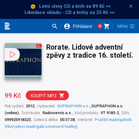
×
Letní slevy CD a knih
za 89 Kč >>
Likvidace skladu - CD a knihy za 25 Kč >>
Přihlášení
0
Kategorie
Rorate. Lidové adventní
zpěvy z tradice 16. století.
99 Kč
KOUPIT MP3
Rok vydání
2012
Vydavatel
SUPRAPHON a.s.
, SUPRAPHON a.s.
(online)
Distributor
Radioservis a.s.
Kód produktu
VT 9183-2
EAN
099925918323
Celková délka
00:37:38
Interpret
Pražští madrigalisté
(Noví pěvci madrigalů a komorní hudby)