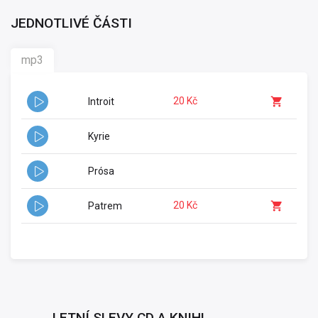
JEDNOTLIVÉ ČÁSTI
mp3
20 Kč
Introit
Kyrie
Prósa
20 Kč
Patrem
LETNÍ SLEVY CD A KNIH!