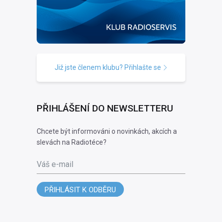
Již jste členem klubu? Přihlašte se
PŘIHLÁŠENÍ DO NEWSLETTERU
Chcete být informováni o novinkách, akcích a
slevách na Radiotéce?
Váš e-mail
PŘIHLÁSIT K ODBĚRU