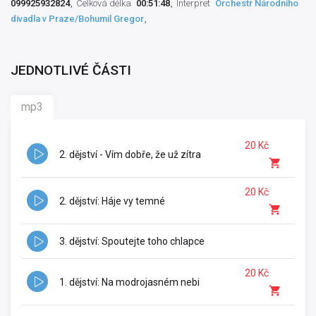
099925932824
Celková délka
00:51:48
Interpret
Orchestr Národního
divadla v Praze/Bohumil Gregor
JEDNOTLIVÉ ČÁSTI
mp3
20 Kč
2. dějství - Vím dobře, že už zítra
20 Kč
2. dějství: Háje vy temné
3. dějství: Spoutejte toho chlapce
20 Kč
1. dějství: Na modrojasném nebi