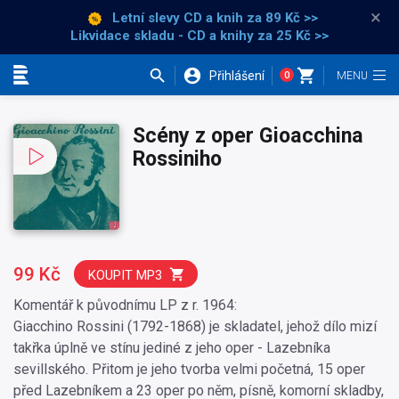
×
Letní slevy CD a knih
za 89 Kč >>
Likvidace skladu - CD a knihy za 25 Kč >>
Přihlášení
0
Kategorie
Scény z oper Gioacchina
Rossiniho
99 Kč
KOUPIT MP3
Komentář k původnímu LP z r. 1964:
Giacchino Rossini (1792-1868) je skladatel, jehož dílo mizí
takřka úplně ve stínu jediné z jeho oper - Lazebníka
sevillského. Přitom je jeho tvorba velmi početná, 15 oper
před Lazebníkem a 23 oper po něm, písně, komorní skladby,