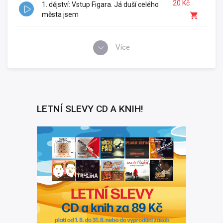
20 Kč
1. dějství: Vstup Figara. Já duší celého
města jsem
Více
LETNÍ SLEVY CD A KNIH!