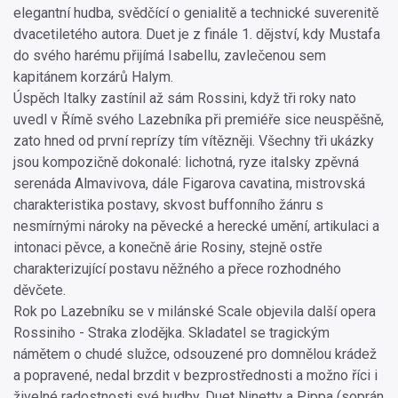
elegantní hudba, svědčící o genialitě a technické suverenitě
dvacetiletého autora. Duet je z finále 1. dějství, kdy Mustafa
do svého harému přijímá Isabellu, zavlečenou sem
kapitánem korzárů Halym.
Úspěch Italky zastínil až sám Rossini, když tři roky nato
uvedl v Římě svého Lazebníka při premiéře sice neuspěšně,
zato hned od první reprízy tím vítězněji. Všechny tři ukázky
jsou kompozičně dokonalé: lichotná, ryze italsky zpěvná
serenáda Almavivova, dále Figarova cavatina, mistrovská
charakteristika postavy, skvost buffonního žánru s
nesmírnými nároky na pěvecké a herecké umění, artikulaci a
intonaci pěvce, a konečně árie Rosiny, stejně ostře
charakterizující postavu něžného a přece rozhodného
děvčete.
Rok po Lazebníku se v milánské Scale objevila další opera
Rossiniho - Straka zlodějka. Skladatel se tragickým
námětem o chudé služce, odsouzené pro domnělou krádež
a popravené, nedal brzdit v bezprostřednosti a možno říci i
živelné radostnosti své hudby. Duet Ninetty a Pippa (soprán