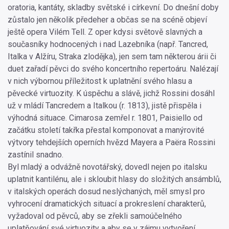
oratoria, kantáty, skladby světské i církevní. Do dnešní doby
zůstalo jen několik předeher a občas se na scéně objeví
ještě opera Vilém Tell. Z oper kdysi světově slavných a
současníky hodnocených i nad Lazebníka (např. Tancred,
Italka v Alžíru, Straka zlodějka), jen sem tam některou árii či
duet zařadí pěvci do svého koncertního repertoáru. Nalézají
v nich výbornou příležitost k uplatnění svého hlasu a
pěvecké virtuozity. K úspěchu a slávě, jichž Rossini dosáhl
už v mládí Tancredem a Italkou (r. 1813), jistě přispěla i
výhodná situace. Cimarosa zemřel r. 1801, Paisiello od
začátku století takřka přestal komponovat a manýrovité
výtvory tehdejších operních hvězd Mayera a Paëra Rossini
zastínil snadno.
Byl mladý a odvážně novotářský, dovedl nejen po italsku
uplatnit kantilénu, ale i skloubit hlasy do složitých ansámblů,
v italských operách dosud neslýchaných, měl smysl pro
vyhrocení dramatických situací a prokreslení charakterů,
vyžadoval od pěvců, aby se zřekli samoúčelného
uplatňování své virtuozity a aby se v zájmu vytvoření