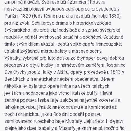
ani při námluvách. Své revoluční zaměření Rossini
nejvýrazněji projevil svou poslední operou, provedenou v
Paříži r. 1829 (tedy těsně na prahu revolučního roku 1830),
pro niž zvolil Schillerovo drama o historické vzpouře
švýcarského lidu proti cizí nadvládě a o vzniku švýcarské
republiky, námět svrchovaně aktuální a podnětný. Současně
tímto svým dílem ukázal i cestu velké opeře francouzské;
uplatnil zvýšenou měrou balety a masové scény.
Výňatky, vybrané pro tuto desku ze čtyř oper, dávají dobrou
představu o stylu hudby i o námětovém zaměření Rossiniho.
Dva úryvky jsou z Italky v Alžíru, opery, provedené r. 1813 v
Benátkách z frenetického nadšení obecenstva. Během
několika let byla tato opera hrána na všech italských
jevištích a hodnocena jako vrchol italské buffy. Hlavní
ženská postava Isabella je založena na jemné koketerii a
lehkém půvabu, jímž účinně kontrastuje s komičností až
trochu drastickou, jakou Rossini obdařil postavu
zamilovaného tureckého beje Mustafy. Její árie z 1. dějství
stejně jako duet Isabelly a Mustafy je znamenitá, možno říci