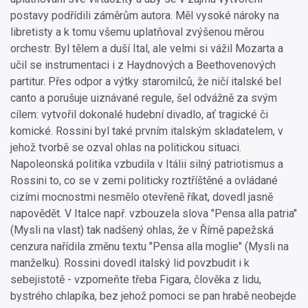
postavy podřídili záměrům autora. Měl vysoké nároky na
libretisty a k tomu všemu uplatňoval zvýšenou měrou
orchestr. Byl tělem a duší Ital, ale velmi si vážil Mozarta a
učil se instrumentaci i z Haydnových a Beethovenových
partitur. Přes odpor a výtky staromilců, že ničí italské bel
canto a porušuje uiznávané regule, šel odvážně za svým
cílem: vytvořil dokonalé hudební divadlo, ať tragické či
komické. Rossini byl také prvním italským skladatelem, v
jehož tvorbě se ozval ohlas na politickou situaci.
Napoleonská politika vzbudila v Itálii silný patriotismus a
Rossini to, co se v zemi politicky roztříštěné a ovládané
cizími mocnostmi nesmělo otevřeně říkat, dovedl jasně
napovědět. V Italce např. vzbouzela slova "Pensa alla patria"
(Mysli na vlast) tak nadšený ohlas, že v Římě papežská
cenzura nařídila změnu textu "Pensa alla moglie" (Mysli na
manželku). Rossini dovedl italský lid povzbudit i k
sebejistotě - vzpomeňte třeba Figara, člověka z lidu,
bystrého chlapíka, bez jehož pomoci se pan hrabě neobejde