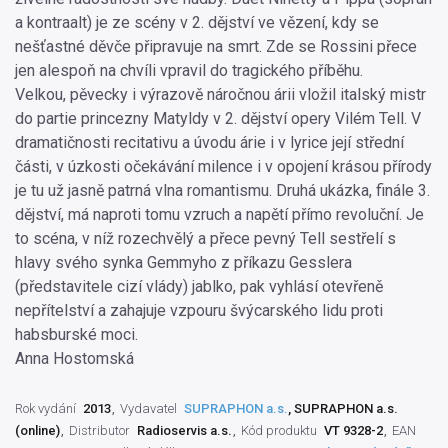
a kontraalt) je ze scény v 2. dějství ve vězení, kdy se
nešťastné děvče připravuje na smrt. Zde se Rossini přece
jen alespoň na chvíli vpravil do tragického příběhu.
Velkou, pěvecky i výrazově náročnou árii vložil italský mistr
do partie princezny Matyldy v 2. dějství opery Vilém Tell. V
dramatičnosti recitativu a úvodu árie i v lyrice její střední
části, v úzkosti očekávání milence i v opojení krásou přírody
je tu už jasně patrná vlna romantismu. Druhá ukázka, finále 3.
dějství, má naproti tomu vzruch a napětí přímo revoluční. Je
to scéna, v níž rozechvělý a přece pevný Tell sestřelí s
hlavy svého synka Gemmyho z příkazu Gesslera
(představitele cizí vlády) jablko, pak vyhlásí otevřeně
nepřítelství a zahajuje vzpouru švýcarského lidu proti
habsburské moci.
Anna Hostomská
Rok vydání
2013
Vydavatel
SUPRAPHON a.s.
, SUPRAPHON a.s.
(online)
Distributor
Radioservis a.s.
Kód produktu
VT 9328-2
EAN