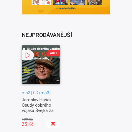
NEJPRODÁVANĚJŠÍ
AKCE
mp3 | CD (mp3)
Jaroslav Hašek:
Osudy dobrého
vojáka Švejka za
světové války II. -
199 Kč
Na frontě
25 Kč