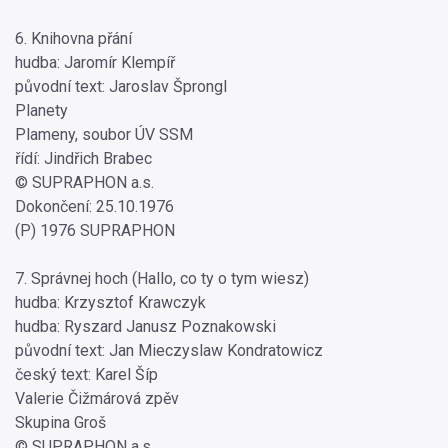
6. Knihovna přání
hudba: Jaromír Klempíř
původní text: Jaroslav Šprongl
Planety
Plameny, soubor ÚV SSM
řídí: Jindřich Brabec
© SUPRAPHON a.s.
Dokončení: 25.10.1976
(P) 1976 SUPRAPHON
7. Správnej hoch (Hallo, co ty o tym wiesz)
hudba: Krzysztof Krawczyk
hudba: Ryszard Janusz Poznakowski
původní text: Jan Mieczyslaw Kondratowicz
český text: Karel Šíp
Valerie Čižmárová zpěv
Skupina Groš
© SUPRAPHON a.s.