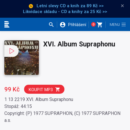
×
Letní slevy CD a knih
za 89 Kč >>
Likvidace skladu - CD a knihy za 25 Kč >>
Přihlášení
0
Kategorie
XVI. Album Supraphonu
99 Kč
KOUPIT MP3
1 13 2219 XVI. Album Supraphonu
Stopáž: 44:15
Copyright: (P) 1977 SUPRAPHON, (C) 1977 SUPRAPHON
a.s.