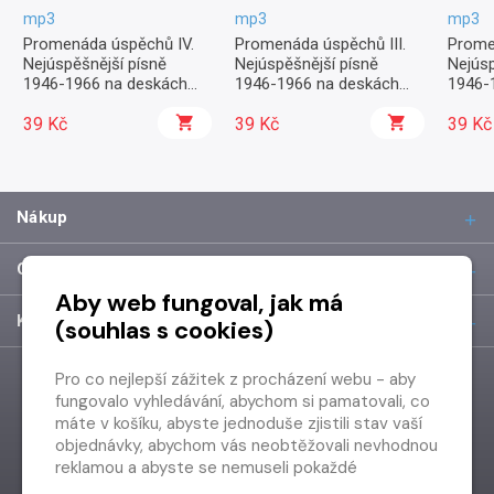
mp3
mp3
mp3
Promenáda úspěchů IV.
Promenáda úspěchů III.
Prome
Nejúspěšnější písně
Nejúspěšnější písně
Nejúsp
1946-1966 na deskách
1946-1966 na deskách
1946-
Supraphonu
Supraphonu
Supra
39 Kč
39 Kč
39 Kč
Nákup
O společnosti
Aby web fungoval, jak má
Kontakt
(souhlas s cookies)
Pro co nejlepší zážitek z procházení webu - aby
fungovalo vyhledávání, abychom si pamatovali, co
máte v košíku, abyste jednoduše zjistili stav vaší
objednávky, abychom vás neobtěžovali nevhodnou
reklamou a abyste se nemuseli pokaždé
přihlašovat.