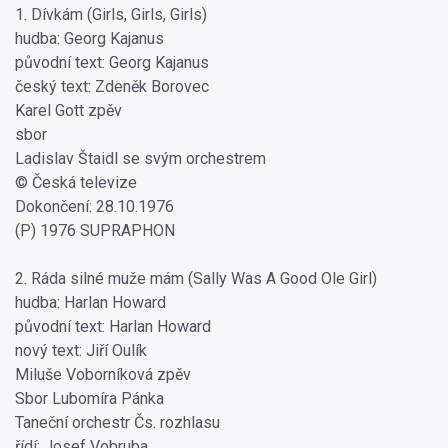
1. Dívkám (Girls, Girls, Girls)
hudba: Georg Kajanus
původní text: Georg Kajanus
český text: Zdeněk Borovec
Karel Gott zpěv
sbor
Ladislav Štaidl se svým orchestrem
© Česká televize
Dokončení: 28.10.1976
(P) 1976 SUPRAPHON
2. Ráda silné muže mám (Sally Was A Good Ole Girl)
hudba: Harlan Howard
původní text: Harlan Howard
nový text: Jiří Oulík
Miluše Voborníková zpěv
Sbor Lubomíra Pánka
Taneční orchestr Čs. rozhlasu
řídí: Josef Vobruba