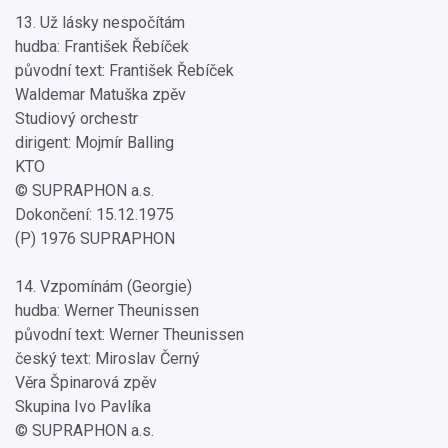
13. Už lásky nespočítám
hudba: František Řebíček
původní text: František Řebíček
Waldemar Matuška zpěv
Studiový orchestr
dirigent: Mojmír Balling
KTO
© SUPRAPHON a.s.
Dokončení: 15.12.1975
(P) 1976 SUPRAPHON
14. Vzpomínám (Georgie)
hudba: Werner Theunissen
původní text: Werner Theunissen
český text: Miroslav Černý
Věra Špinarová zpěv
Skupina Ivo Pavlíka
© SUPRAPHON a.s.