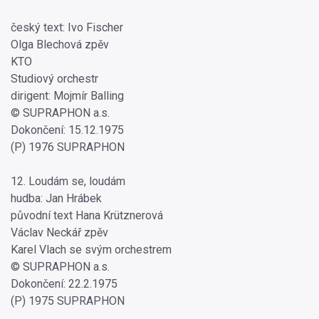
český text: Ivo Fischer
Olga Blechová zpěv
KTO
Studiový orchestr
dirigent: Mojmír Balling
© SUPRAPHON a.s.
Dokončení: 15.12.1975
(P) 1976 SUPRAPHON
12. Loudám se, loudám
hudba: Jan Hrábek
původní text Hana Krütznerová
Václav Neckář zpěv
Karel Vlach se svým orchestrem
© SUPRAPHON a.s.
Dokončení: 22.2.1975
(P) 1975 SUPRAPHON