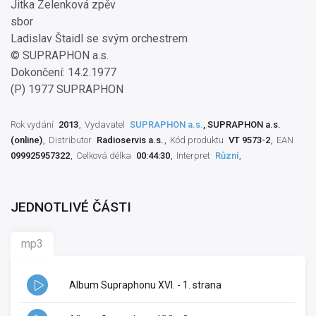
Jitka Zelenková zpěv
sbor
Ladislav Štaidl se svým orchestrem
© SUPRAPHON a.s.
Dokončení: 14.2.1977
(P) 1977 SUPRAPHON
Rok vydání
2013
Vydavatel
SUPRAPHON a.s.
, SUPRAPHON a.s.
(online)
Distributor
Radioservis a.s.
Kód produktu
VT 9573-2
EAN
099925957322
Celková délka
00:44:30
Interpret
Různí
JEDNOTLIVÉ ČÁSTI
mp3
Album Supraphonu XVI. - 1. strana