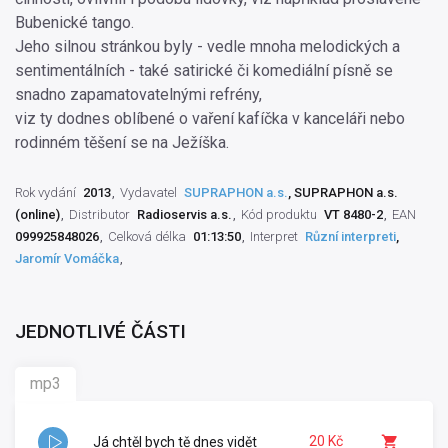
Bubenické tango.
Jeho silnou stránkou byly - vedle mnoha melodických a
sentimentálních - také satirické či komediální písně se
snadno zapamatovatelnými refrény,
viz ty dodnes oblíbené o vaření kafíčka v kanceláři nebo
rodinném těšení se na Ježíška.
Rok vydání
2013
Vydavatel
SUPRAPHON a.s.
, SUPRAPHON a.s.
(online)
Distributor
Radioservis a.s.
Kód produktu
VT 8480-2
EAN
099925848026
Celková délka
01:13:50
Interpret
Různí interpreti
,
Jaromír Vomáčka
JEDNOTLIVÉ ČÁSTI
mp3
20 Kč
Já chtěl bych tě dnes vidět