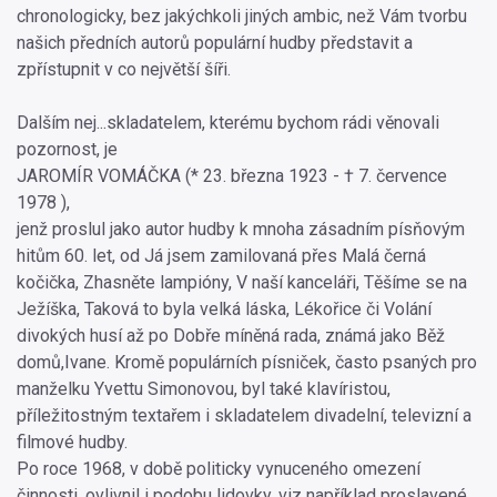
chronologicky, bez jakýchkoli jiných ambic, než Vám tvorbu
našich předních autorů populární hudby představit a
zpřístupnit v co největší šíři.
Dalším nej...skladatelem, kterému bychom rádi věnovali
pozornost, je
JAROMÍR VOMÁČKA (* 23. března 1923 - † 7. července
1978 ),
jenž proslul jako autor hudby k mnoha zásadním písňovým
hitům 60. let, od Já jsem zamilovaná přes Malá černá
kočička, Zhasněte lampióny, V naší kanceláři, Těšíme se na
Ježíška, Taková to byla velká láska, Lékořice či Volání
divokých husí až po Dobře míněná rada, známá jako Běž
domů,Ivane. Kromě populárních písniček, často psaných pro
manželku Yvettu Simonovou, byl také klavíristou,
příležitostným textařem i skladatelem divadelní, televizní a
filmové hudby.
Po roce 1968, v době politicky vynuceného omezení
činnosti, ovlivnil i podobu lidovky, viz například proslavené