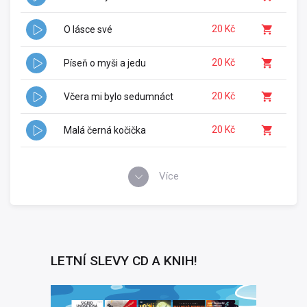
20 Kč
O lásce své
20 Kč
Píseň o myši a jedu
20 Kč
Včera mi bylo sedumnáct
20 Kč
Malá černá kočička
Více
LETNÍ SLEVY CD A KNIH!