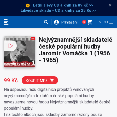
×
Letní slevy CD a knih
za 89 Kč >>
Likvidace skladu - CD a knihy za 25 Kč >>
Přihlášení
0
Kategorie
Nejvýznamnější skladatelé
české populární hudby
Jaromír Vomáčka 1 (1956
- 1965)
99 Kč
KOUPIT MP3
Na úspěšnou řadu digitálních projektů věnovaných
nejvýznamnějším textařům české populární hudby
navazujeme novou řadou Nejvýznamnější skladatelé české
populární hudby.
I na těchto albech jsou skladby záměrně řazeny pouze