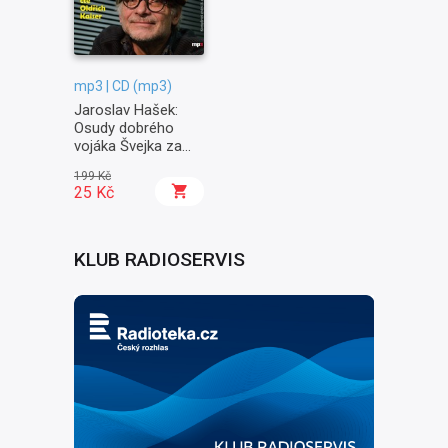
mp3 | CD (mp3)
Jaroslav Hašek:
Osudy dobrého
vojáka Švejka za
světové války II. -
199 Kč
Na frontě
25 Kč
KLUB RADIOSERVIS