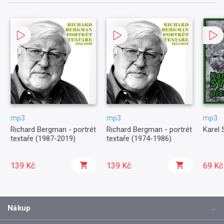
mp3
mp3
mp3
Richard Bergman - portrét
Richard Bergman - portrét
Karel 
textaře (1987-2019)
textaře (1974-1986)
139 Kč
139 Kč
69 Kč
Nákup