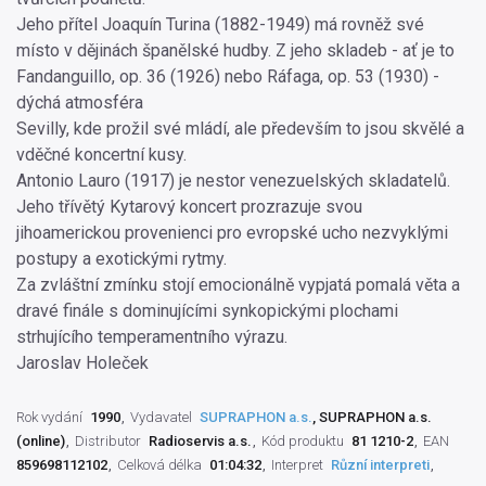
Jeho přítel Joaquín Turina (1882-1949) má rovněž své
místo v dějinách španělské hudby. Z jeho skladeb - ať je to
Fandanguillo, op. 36 (1926) nebo Ráfaga, op. 53 (1930) -
dýchá atmosféra
Sevilly, kde prožil své mládí, ale především to jsou skvělé a
vděčné koncertní kusy.
Antonio Lauro (1917) je nestor venezuelských skladatelů.
Jeho třívětý Kytarový koncert prozrazuje svou
jihoamerickou provenienci pro evropské ucho nezvyklými
postupy a exotickými rytmy.
Za zvláštní zmínku stojí emocionálně vypjatá pomalá věta a
dravé finále s dominujícími synkopickými plochami
strhujícího temperamentního výrazu.
Jaroslav Holeček
Rok vydání
1990
Vydavatel
SUPRAPHON a.s.
, SUPRAPHON a.s.
(online)
Distributor
Radioservis a.s.
Kód produktu
81 1210-2
EAN
859698112102
Celková délka
01:04:32
Interpret
Různí interpreti