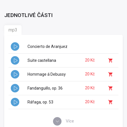
JEDNOTLIVÉ ČÁSTI
mp3
Concierto de Aranjuez
20 Kč
Suite castellana
20 Kč
Hommage á Debussy
20 Kč
Fandanguillo, op. 36
20 Kč
Ráfaga, op. 53
Více