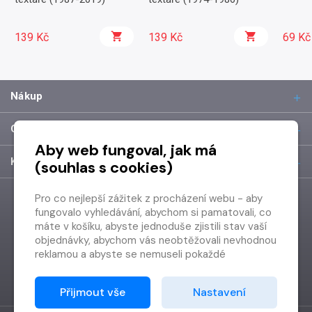
139 Kč
139 Kč
69 Kč
Nákup
O společnosti
Aby web fungoval, jak má
Kontakt
(souhlas s cookies)
Pro co nejlepší zážitek z procházení webu - aby
fungovalo vyhledávání, abychom si pamatovali, co
máte v košíku, abyste jednoduše zjistili stav vaší
objednávky, abychom vás neobtěžovali nevhodnou
reklamou a abyste se nemuseli pokaždé
přihlašovat.
Proto od vás potřebujeme souhlas se
Přijmout vše
Nastavení
zpracováním souborů cookies
, tj. malých souborů,