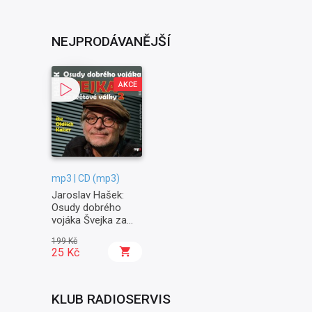
NEJPRODÁVANĚJŠÍ
AKCE
mp3 | CD (mp3)
Jaroslav Hašek:
Osudy dobrého
vojáka Švejka za
světové války II. -
199 Kč
Na frontě
25 Kč
KLUB RADIOSERVIS