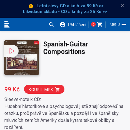
×
Letní slevy CD a knih
za 89 Kč >>
Likvidace skladu - CD a knihy za 25 Kč >>
Přihlášení
0
Kategorie
Spanish-Guitar
Compositions
99 Kč
KOUPIT MP3
Sleeve-note k CD:
Hudební historikové a psychologové jistě znají odpověď na
otázku, proč právě ve Španělsku a později i ve španělsky
mluvících zemích Ameriky došla kytara takové obliby a
rozšíření.