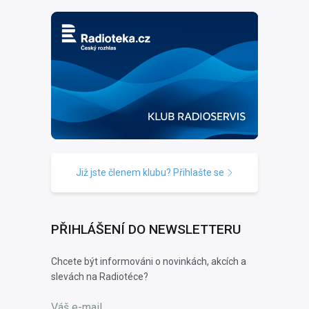
Již jste členem klubu? Přihlašte se
PŘIHLÁŠENÍ DO NEWSLETTERU
Chcete být informováni o novinkách, akcích a
slevách na Radiotéce?
Váš e-mail