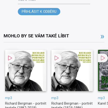
PŘIHLÁSIT K ODBĚRU
MOHLO BY SE VÁM TAKÉ LÍBIT
mp3
mp3
mp3
Richard Bergman - portrét
Richard Bergman - portrét
Karel 
textaře (1987-2019)
textaře (1974-1986)