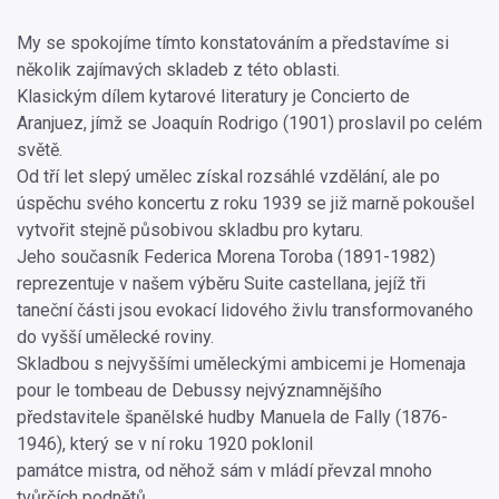
My se spokojíme tímto konstatováním a představíme si
několik zajímavých skladeb z této oblasti.
Klasickým dílem kytarové literatury je Concierto de
Aranjuez, jímž se Joaquín Rodrigo (1901) proslavil po celém
světě.
Od tří let slepý umělec získal rozsáhlé vzdělání, ale po
úspěchu svého koncertu z roku 1939 se již marně pokoušel
vytvořit stejně působivou skladbu pro kytaru.
Jeho současník Federica Morena Toroba (1891-1982)
reprezentuje v našem výběru Suite castellana, jejíž tři
taneční části jsou evokací lidového živlu transformovaného
do vyšší umělecké roviny.
Skladbou s nejvyššími uměleckými ambicemi je Homenaja
pour le tombeau de Debussy nejvýznamnějšího
představitele španělské hudby Manuela de Fally (1876-
1946), který se v ní roku 1920 poklonil
památce mistra, od něhož sám v mládí převzal mnoho
tvůrčích podnětů.