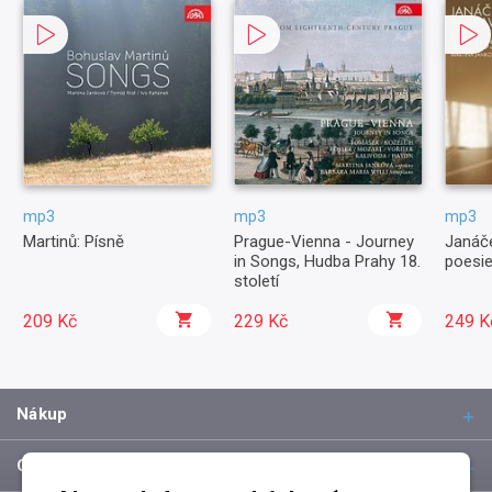
mp3
mp3
mp3
Martinů: Písně
Prague-Vienna - Journey
Janáče
in Songs, Hudba Prahy 18.
poesie
století
209 Kč
229 Kč
249 K
Nákup
O společnosti