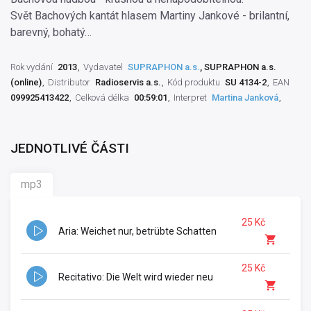
Svět Bachových kantát hlasem Martiny Jankové - brilantní,
barevný, bohatý…
Rok vydání
2013
Vydavatel
SUPRAPHON a.s.
, SUPRAPHON a.s.
(online)
Distributor
Radioservis a.s.
Kód produktu
SU 4134-2
EAN
099925413422
Celková délka
00:59:01
Interpret
Martina Janková
JEDNOTLIVÉ ČÁSTI
mp3
25 Kč
Aria: Weichet nur, betrübte Schatten
25 Kč
Recitativo: Die Welt wird wieder neu