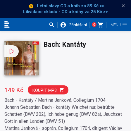
×
Letní slevy CD a knih
za 89 Kč >>
Likvidace skladu - CD a knihy za 25 Kč >>
Přihlášení
0
Kategorie
Bach: Kantáty
149 Kč
KOUPIT MP3
Bach - Kantáty / Martina Janková, Collegium 1704
Johann Sebastian Bach - kantáty Weichet nur, betrübte
Schatten (BWV 202), Ich habe genug (BWV 82a), Jauchzet
Gott in allen Landen (BWV 51)
Martina Janková - soprán, Collegium 1704, dirigent Václav