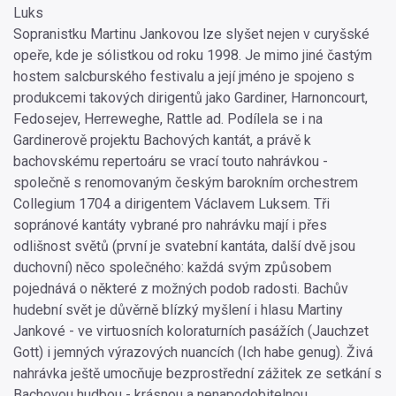
Luks
Sopranistku Martinu Jankovou lze slyšet nejen v curyšské
opeře, kde je sólistkou od roku 1998. Je mimo jiné častým
hostem salcburského festivalu a její jméno je spojeno s
produkcemi takových dirigentů jako Gardiner, Harnoncourt,
Fedosejev, Herreweghe, Rattle ad. Podílela se i na
Gardinerově projektu Bachových kantát, a právě k
bachovskému repertoáru se vrací touto nahrávkou -
společně s renomovaným českým barokním orchestrem
Collegium 1704 a dirigentem Václavem Luksem. Tři
sopránové kantáty vybrané pro nahrávku mají i přes
odlišnost světů (první je svatební kantáta, další dvě jsou
duchovní) něco společného: každá svým způsobem
pojednává o některé z možných podob radosti. Bachův
hudební svět je důvěrně blízký myšlení i hlasu Martiny
Jankové - ve virtuosních koloraturních pasážích (Jauchzet
Gott) i jemných výrazových nuancích (Ich habe genug). Živá
nahrávka ještě umocňuje bezprostřední zážitek ze setkání s
Bachovou hudbou - krásnou a nenapodobitelnou.