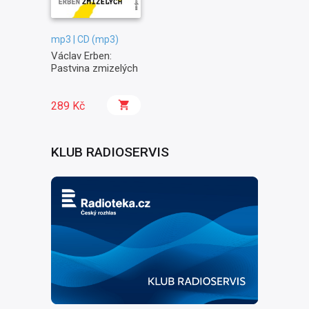
mp3 | CD (mp3)
Václav Erben:
Pastvina zmizelých
289 Kč
KLUB RADIOSERVIS