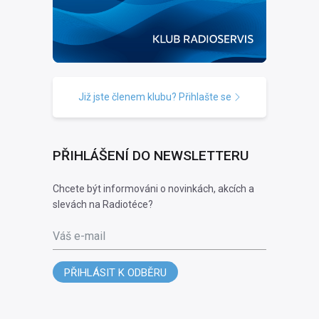
Již jste členem klubu? Přihlašte se
PŘIHLÁŠENÍ DO NEWSLETTERU
Chcete být informováni o novinkách, akcích a
slevách na Radiotéce?
Váš e-mail
PŘIHLÁSIT K ODBĚRU