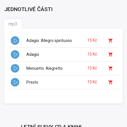
JEDNOTLIVÉ ČÁSTI
mp3
15 Kč
Adagio. Allegro spirituoso
15 Kč
Adagio
15 Kč
Menuetto. Alegretto
15 Kč
Presto
LETNÍ SLEVY CD A KNIH!