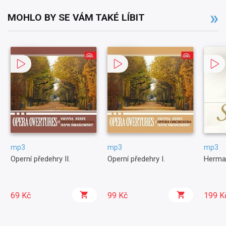
MOHLO BY SE VÁM TAKÉ LÍBIT
mp3
mp3
mp3
Operní předehry II.
Operní předehry I.
Herma
69 Kč
99 Kč
199 K