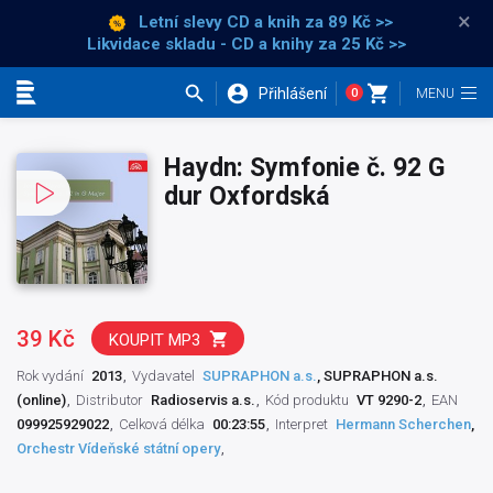
×
Letní slevy CD a knih
za 89 Kč >>
Likvidace skladu - CD a knihy za 25 Kč >>
Přihlášení
0
Kategorie
Haydn: Symfonie č. 92 G
dur Oxfordská
39 Kč
KOUPIT MP3
Rok vydání
2013
Vydavatel
SUPRAPHON a.s.
, SUPRAPHON a.s.
(online)
Distributor
Radioservis a.s.
Kód produktu
VT 9290-2
EAN
099925929022
Celková délka
00:23:55
Interpret
Hermann Scherchen
,
Orchestr Vídeňské státní opery