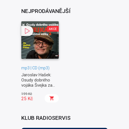
NEJPRODÁVANĚJŠÍ
AKCE
mp3 | CD (mp3)
Jaroslav Hašek:
Osudy dobrého
vojáka Švejka za
světové války II. -
199 Kč
Na frontě
25 Kč
KLUB RADIOSERVIS