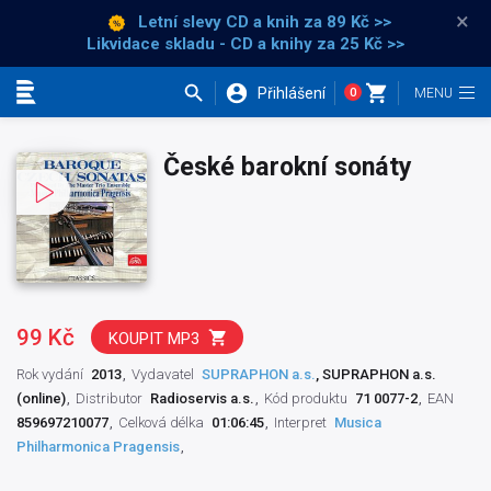
×
Letní slevy CD a knih
za 89 Kč >>
Likvidace skladu - CD a knihy za 25 Kč >>
Přihlášení
0
Kategorie
České barokní sonáty
99 Kč
KOUPIT MP3
Rok vydání
2013
Vydavatel
SUPRAPHON a.s.
, SUPRAPHON a.s.
(online)
Distributor
Radioservis a.s.
Kód produktu
71 0077-2
EAN
859697210077
Celková délka
01:06:45
Interpret
Musica
Philharmonica Pragensis