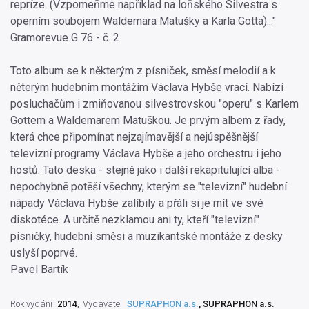
repríze. (Vzpomeňme například na loňského Silvestra s
operním soubojem Waldemara Matušky a Karla Gotta)..."
Gramorevue G 76 - č. 2
Toto album se k některým z písniček, směsí melodií a k
něterým hudebním montážím Václava Hybše vrací. Nabízí
posluchačům i zmiňovanou silvestrovskou "operu" s Karlem
Gottem a Waldemarem Matuškou. Je prvým albem z řady,
která chce připomínat nejzajímavější a nejúspěšnější
televizní programy Václava Hybše a jeho orchestru i jeho
hostů. Tato deska - stejně jako i další rekapitulující alba -
nepochybně potěší všechny, kterým se "televizní" hudební
nápady Václava Hybše zalíbily a přáli si je mít ve své
diskotéce. A určitě nezklamou ani ty, kteří "televizní"
písničky, hudební směsi a muzikantské montáže z desky
uslyší poprvé.
Pavel Bartík
Rok vydání
2014
Vydavatel
SUPRAPHON a.s.
, SUPRAPHON a.s.