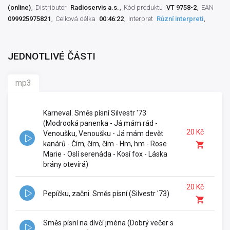
(online)
Distributor
Radioservis a.s.
Kód produktu
VT 9758-2
EAN
099925975821
Celková délka
00:46:22
Interpret
Různí interpreti
JEDNOTLIVÉ ČÁSTI
mp3
Karneval. Směs písní Silvestr '73
(Modrooká panenka - Já mám rád -
20 Kč
Venoušku, Venoušku - Já mám devět
kanárů - Čím, čím, čím - Hm, hm - Rose
Marie - Oslí serenáda - Kosí fox - Láska
brány otevírá)
20 Kč
Pepíčku, začni. Směs písní (Silvestr '73)
Směs písní na dívčí jména (Dobrý večer s