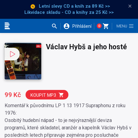
×
Letní slevy CD a knih
za 89 Kč >>
Likvidace skladu - CD a knihy za 25 Kč >>
Přihlášení
0
Kategorie
Václav Hybš a jeho hosté
99 Kč
KOUPIT MP3
Komentář k původnímu LP 1 13 1917 Supraphonu z roku
1976:
Osobitý hudební nápad - to je nejvýraznější deviza
programů, které skladatel, aranžér a kapelník Václav Hybš v
posledních letech připravuje zejména pro posluchače