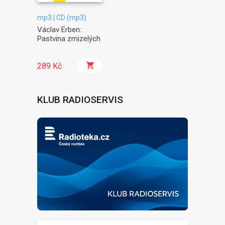
mp3 | CD (mp3)
Václav Erben:
Pastvina zmizelých
289 Kč
KLUB RADIOSERVIS