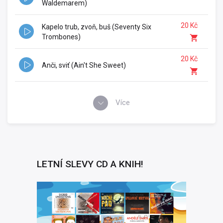
Waldemarem)
20 Kč
Kapelo trub, zvoň, buš (Seventy Six
Trombones)
20 Kč
Anči, sviť (Ain't She Sweet)
Více
LETNÍ SLEVY CD A KNIH!