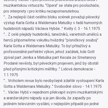
muzikantskou virtuozitu. "Opera" se stala pro posluchače,
pro interprety i pro kritiku nezapomenutelnou.
"... Za nejlepší část celého bloku scének považuji pěvecký
výstup Karla Gotta a Waldemara Matušky v řadě humorných
hudebních nápadů Václava Hybše..." Květy č. 3 - 16.1.1975
"... Z celé plejády hudebníků, tanečníků, varietních umělců a
herců připomeňme vskutku hvězdný "písničkový souboj"
Karla Gotta a Waldemara Matušky. To byl přitažlivý a
profesionálně perfektní výkon, jehož začátek, kde Gott
zpíval part Jeníka a Matuška part Kecala ze Smetanovy
Prodané nevěsty, byl pěveckým projevem, jenž by obstál
před přísnými kritickými měřítky..." Lidová demokracie -
1.1.1975
"... Vrcholem revue bylo neobyčejně zdařilé vystoupení Karla
Gotta a Waldemara Matušky..." Svobodné slovo - 14.1.1975
"... Václav Hybš v nejednom překvapil svými muzikantskými
a aranžerskými nápady a je jen škoda, že zapadly po
jediném televizním vysílání, v nejlepším případě po jedné