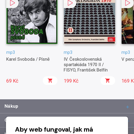
mp3
mp3
mp3
Karel Svoboda / Písně
IV. Československá
V pen
spartakiáda 1970 II /
FISYO, František Belfín
69 Kč
199 Kč
169 K
Nákup
O společnosti
Aby web fungoval, jak má