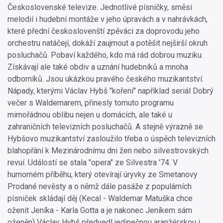
Československé televize. Jednotlivé písničky, směsi
melodií i hudební montáže v jeho úpravách a v nahrávkách,
které přední českoslovenští zpěváci za doprovodu jeho
orchestru natáčejí, dokáží zaujmout a potěšit nejširší okruh
posluchačů. Pobaví každého, kdo má rád dobrou muziku.
Získávají ale také obdiv a uznání hudebníků a mnoha
odborníků. Jsou ukázkou pravého českého muzikantství.
Nápady, kterými Václav Hybš "koření" například seriál Dobrý
večer s Waldemarem, přinesly tomuto programu
mimořádnou oblibu nejen u domácích, ale také u
zahraničních televizních posluchačů. A stejně výrazně se
Hybšovo muzikantství zasloužilo třeba o úspěch televizních
blahopřání k Mezinárodnímu dni žen nebo silvestrovských
revuí. Událostí se stala "opera" ze Silvestra '74. V
humorném příběhu, který otevírají úryvky ze Smetanovy
Prodané nevěsty a o němž dále pasáže z populárních
písniček skládají děj (Kecal - Waldemar Matuška chce
oženit Jeníka - Karla Gotta a je nakonec Jeníkem sám
oženěn) Václav Hybš předvedl jedinečnou aranžérskou i