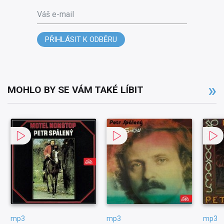
Váš e-mail
PŘIHLÁSIT K ODBĚRU
MOHLO BY SE VÁM TAKÉ LÍBIT
mp3
mp3
mp3