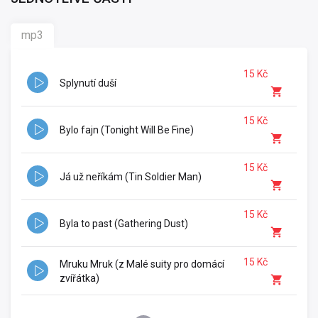
mp3
15 Kč
Splynutí duší
15 Kč
Bylo fajn (Tonight Will Be Fine)
15 Kč
Já už neříkám (Tin Soldier Man)
15 Kč
Byla to past (Gathering Dust)
15 Kč
Mruku Mruk (z Malé suity pro domácí
zvířátka)