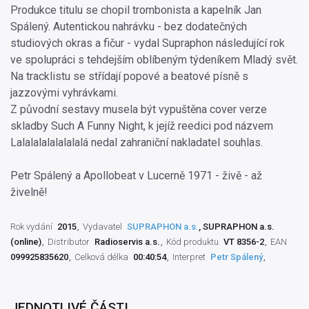
Produkce titulu se chopil trombonista a kapelník Jan
Spálený. Autentickou nahrávku - bez dodatečných
studiových okras a fičur - vydal Supraphon následující rok
ve spolupráci s tehdejším oblíbeným týdeníkem Mladý svět.
Na tracklistu se střídají popové a beatové písně s
jazzovými vyhrávkami.
Z původní sestavy musela být vypuštěna cover verze
skladby Such A Funny Night, k jejíž reedici pod názvem
Lalalalalalalalalá nedal zahraniční nakladatel souhlas.
Petr Spálený a Apollobeat v Lucerně 1971 - živě - až
živelně!
Rok vydání
2015
Vydavatel
SUPRAPHON a.s.
, SUPRAPHON a.s.
(online)
Distributor
Radioservis a.s.
Kód produktu
VT 8356-2
EAN
099925835620
Celková délka
00:40:54
Interpret
Petr Spálený
JEDNOTLIVÉ ČÁSTI