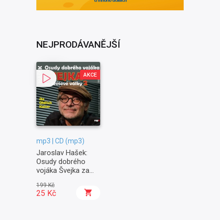
NEJPRODÁVANĚJŠÍ
AKCE
mp3 | CD (mp3)
Jaroslav Hašek:
Osudy dobrého
vojáka Švejka za
světové války II. -
199 Kč
Na frontě
25 Kč