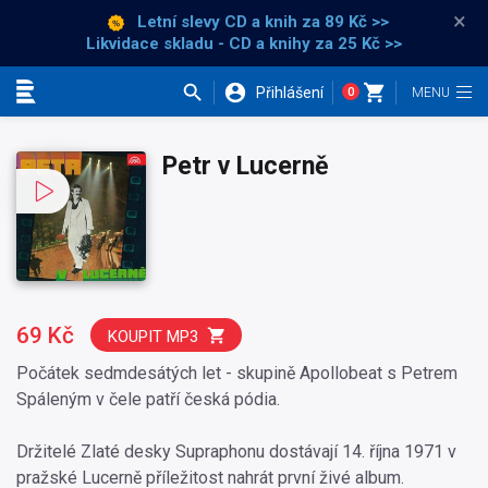
×
Letní slevy CD a knih
za 89 Kč >>
Likvidace skladu - CD a knihy za 25 Kč >>
Přihlášení
0
Kategorie
Petr v Lucerně
69 Kč
KOUPIT MP3
Počátek sedmdesátých let - skupině Apollobeat s Petrem
Spáleným v čele patří česká pódia.
Držitelé Zlaté desky Supraphonu dostávají 14. října 1971 v
pražské Lucerně příležitost nahrát první živé album.