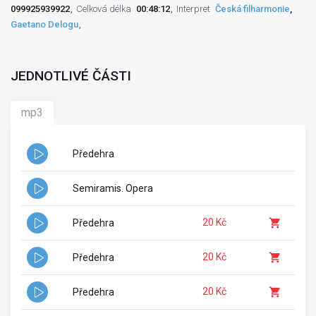
099925939922
Celková délka
00:48:12
Interpret
Česká filharmonie
,
Gaetano Delogu
JEDNOTLIVÉ ČÁSTI
mp3
Předehra
Semiramis. Opera
20 Kč
Předehra
20 Kč
Předehra
20 Kč
Předehra