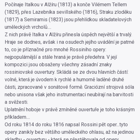
Počínaje Italkou v Alžíru (1813) a konče Vilémem Tellem
(1829), přes Lazebníka sevillského (1816), Straku zloděku
(1817) a Semiramis (1823) jsou přehlídkou skladatelových
uměleckých vrcholů....
Z nich právě Italka v Alžíru přinesla úspěch největší a trvalý.
Hraje se dodnes, avšak i na osudech jejího uvádění je patrné
to, co je příznačné pro mnohé Rossiniho opery:
nejpopulárnější a stále hraná je právě předehra. V její
kompozici jsou obsaženy všechny zásadní znaky
rossiniovské ouvertury. Skládá se ze dvou hlavních částí:
volné, která je úvodem k rychlé a humorně laděné druhé
části, zpracované v sonátové formě. Graciózní strojová sóla
nebo unisona však jeho instrumentaci neubírají na barvitosti
a svěžesti.
Uplatnění hoboje v právě zmíněné ouvertuře je toho krásným
příkladem....
Od roku 1814 do roku 1816 napsal Rossini pět oper...tyto
opery zanikly bez většího uměleckého ohlasu, až na jedinou
skladbu - ouverturu - která se přestěhovala od opery