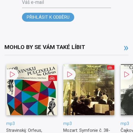
Váš e-mail
PŘIHLÁSIT K ODBĚRU
MOHLO BY SE VÁM TAKÉ LÍBIT
mp3
mp3
mp3
Stravinskij: Orfeus,
Mozart: Symfonie č. 38-
Čajkov