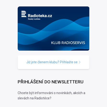
Již jste členem klubu? Přihlašte se
PŘIHLÁŠENÍ DO NEWSLETTERU
Chcete být informováni o novinkách, akcích a
slevách na Radiotéce?