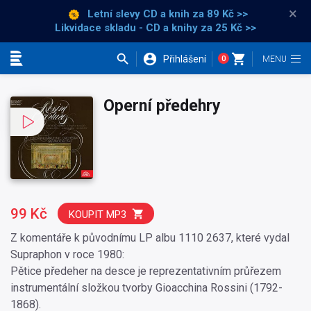
×
Letní slevy CD a knih
za 89 Kč >>
Likvidace skladu - CD a knihy za 25 Kč >>
Přihlášení
0
Kategorie
Operní předehry
99 Kč
KOUPIT MP3
Z komentáře k původnímu LP albu 1110 2637, které vydal
Supraphon v roce 1980:
Pětice předeher na desce je reprezentativním průřezem
instrumentální složkou tvorby Gioacchina Rossini (1792-
1868).