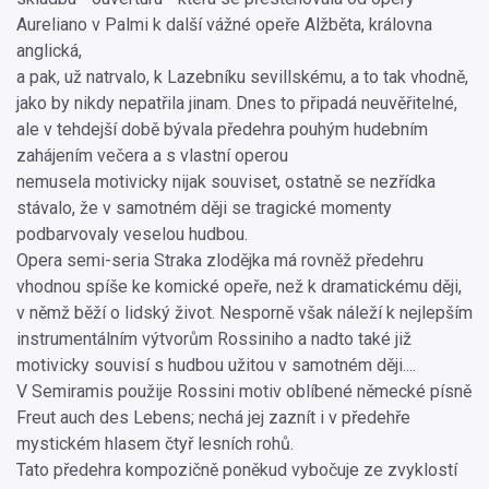
Aureliano v Palmi k další vážné opeře Alžběta, královna
anglická,
a pak, už natrvalo, k Lazebníku sevillskému, a to tak vhodně,
jako by nikdy nepatřila jinam. Dnes to připadá neuvěřitelné,
ale v tehdejší době bývala předehra pouhým hudebním
zahájením večera a s vlastní operou
nemusela motivicky nijak souviset, ostatně se nezřídka
stávalo, že v samotném ději se tragické momenty
podbarvovaly veselou hudbou.
Opera semi-seria Straka zlodějka má rovněž předehru
vhodnou spíše ke komické opeře, než k dramatickému ději,
v němž běží o lidský život. Nesporně však náleží k nejlepším
instrumentálním výtvorům Rossiniho a nadto také již
motivicky souvisí s hudbou užitou v samotném ději....
V Semiramis použije Rossini motiv oblíbené německé písně
Freut auch des Lebens; nechá jej zaznít i v předehře
mystickém hlasem čtyř lesních rohů.
Tato předehra kompozičně poněkud vybočuje ze zvyklostí