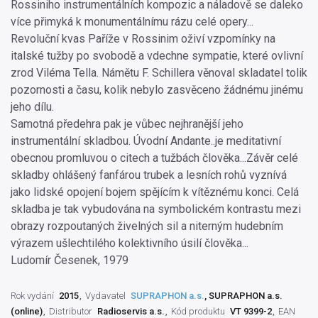
Rossiniho instrumentálních kompozic a náladově se daleko
více přimyká k monumentálnímu rázu celé opery...
Revoluční kvas Paříže v Rossinim oživí vzpomínky na
italské tužby po svobodě a vdechne sympatie, které ovlivní
zrod Viléma Tella. Námětu F. Schillera věnoval skladatel tolik
pozornosti a času, kolik nebylo zasvěceno žádnému jinému
jeho dílu.
Samotná předehra pak je vůbec nejhranější jeho
instrumentální skladbou. Úvodní Andante..je meditativní
obecnou promluvou o citech a tužbách člověka...Závěr celé
skladby ohlášený fanfárou trubek a lesních rohů vyznívá
jako lidské opojení bojem spějícím k vítěznému konci. Celá
skladba je tak vybudována na symbolickém kontrastu mezi
obrazy rozpoutaných živelných sil a niterným hudebním
výrazem ušlechtilého kolektivního úsilí člověka...
Ludomír Česenek, 1979
Rok vydání
2015
Vydavatel
SUPRAPHON a.s.
, SUPRAPHON a.s.
(online)
Distributor
Radioservis a.s.
Kód produktu
VT 9399-2
EAN