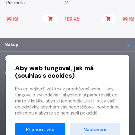
Pulcinella
41
99 Kč
189 Kč
99 Kč
Nákup
O společnosti
Aby web fungoval, jak má
Kontakt
(souhlas s cookies)
Pro co nejlepší zážitek z procházení webu - aby
fungovalo vyhledávání, abychom si pamatovali, co
máte v košíku, abyste jednoduše zjistili stav vaší
objednávky, abychom vás neobtěžovali nevhodnou
reklamou a abyste se nemuseli pokaždé
přihlašovat.
Proto od vás potřebujeme souhlas se
Přijmout vše
Nastavení
zpracováním souborů cookies
, tj. malých souborů,