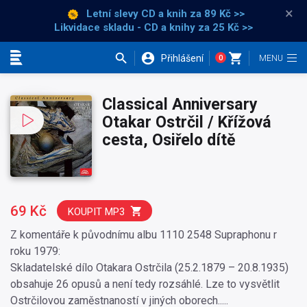
×
Letní slevy CD a knih
za 89 Kč >>
Likvidace skladu - CD a knihy za 25 Kč >>
Přihlášení
0
Kategorie
Classical Anniversary
Otakar Ostrčil / Křížová
cesta, Osiřelo dítě
69 Kč
KOUPIT MP3
Z komentáře k původnímu albu 1110 2548 Supraphonu r
roku 1979:
Skladatelské dílo Otakara Ostrčila (25.2.1879 – 20.8.1935)
obsahuje 26 opusů a není tedy rozsáhlé. Lze to vysvětlit
Ostrčilovou zaměstnaností v jiných oborech.....