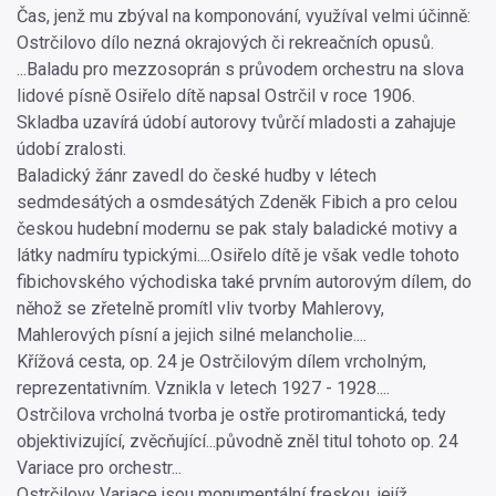
Čas, jenž mu zbýval na komponování, využíval velmi účinně:
Ostrčilovo dílo nezná okrajových či rekreačních opusů.
...Baladu pro mezzosoprán s průvodem orchestru na slova
lidové písně Osiřelo dítě napsal Ostrčil v roce 1906.
Skladba uzavírá údobí autorovy tvůrčí mladosti a zahajuje
údobí zralosti.
Baladický žánr zavedl do české hudby v létech
sedmdesátých a osmdesátých Zdeněk Fibich a pro celou
českou hudební modernu se pak staly baladické motivy a
látky nadmíru typickými....Osiřelo dítě je však vedle tohoto
fibichovského východiska také prvním autorovým dílem, do
něhož se zřetelně promítl vliv tvorby Mahlerovy,
Mahlerových písní a jejich silné melancholie....
Křížová cesta, op. 24 je Ostrčilovým dílem vrcholným,
reprezentativním. Vznikla v letech 1927 - 1928....
Ostrčilova vrcholná tvorba je ostře protiromantická, tedy
objektivizující, zvěcňující...původně zněl titul tohoto op. 24
Variace pro orchestr...
Ostrčilovy Variace jsou monumentální freskou, jejíž