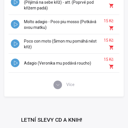
(Přijímá na sebe kříž) - att. (Poprvé pod
křížem padá)
15 Kč
Molto adagio - Poco piu mosso (Potkává
svou matku)
15 Kč
Poco con moto (Šimon mu pomáhá nést
kříž)
15 Kč
Adagio (Veronika mu podává roucho)
Více
LETNÍ SLEVY CD A KNIH!