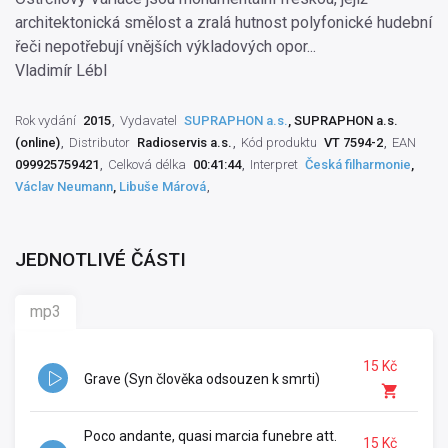
architektonická smělost a zralá hutnost polyfonické hudební
řeči nepotřebují vnějších výkladových opor...
Vladimír Lébl
Rok vydání
2015
Vydavatel
SUPRAPHON a.s.
, SUPRAPHON a.s.
(online)
Distributor
Radioservis a.s.
Kód produktu
VT 7594-2
EAN
099925759421
Celková délka
00:41:44
Interpret
Česká filharmonie
,
Václav Neumann
,
Libuše Márová
JEDNOTLIVÉ ČÁSTI
mp3
15 Kč
Grave (Syn člověka odsouzen k smrti)
Poco andante, quasi marcia funebre att.
15 Kč