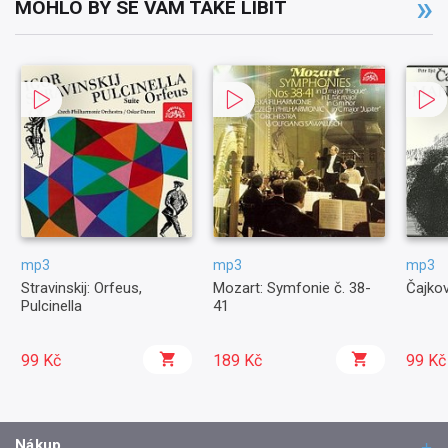
MOHLO BY SE VÁM TAKÉ LÍBIT
mp3
mp3
mp3
Stravinskij: Orfeus,
Mozart: Symfonie č. 38-
Čajkov
Pulcinella
41
99 Kč
189 Kč
99 Kč
Nákup