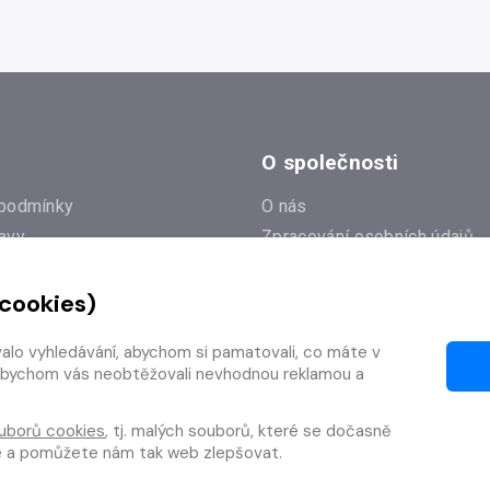
O společnosti
podmínky
O nás
avy
Zpracování osobních údajů
e
Zásady práce s cookies
 cookies)
Klub Radioservis
í dotazy
Kontakty
valo vyhledávání, abychom si pamatovali, co máte v
í od smlouvy
y, abychom vás neobtěžovali nevhodnou reklamou a
uborů cookies
, tj. malých souborů, které se dočasně
te a pomůžete nám tak web zlepšovat.