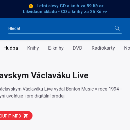
Letní slevy CD a knih
za 89 Kč >>
Likvidace skladu - CD a knihy za 25 Kč >>
Vyhledávání
Hudba
Knihy
E-knihy
DVD
Radiokarty
No
avskym Václaváku Live
áclavskym Václaváku Live vydal Bonton Music v roce 1994 -
ní uvolňuje i pro digitální prodej
OUPIT MP3