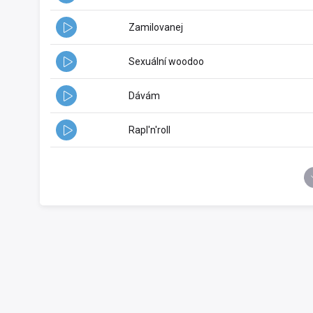
Zamilovanej
Sexuální woodoo
Dávám
Rapl'n'roll