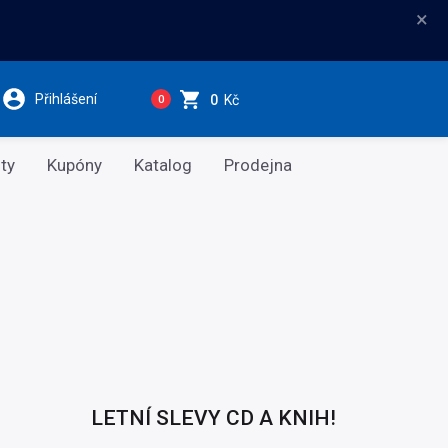
×
Přihlášení
0
Kč
0
ty
Kupóny
Katalog
Prodejna
LETNÍ SLEVY CD A KNIH!