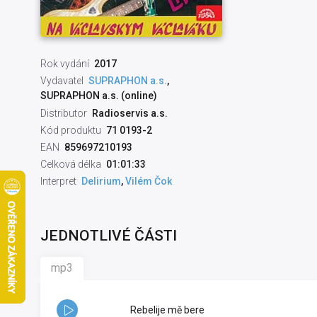
Rok vydání
2017
Vydavatel
SUPRAPHON a.s.
,
SUPRAPHON a.s. (online)
Distributor
Radioservis a.s.
Kód produktu
71 0193-2
EAN
859697210193
Celková délka
01:01:33
Interpret
Delirium
,
Vilém Čok
JEDNOTLIVÉ ČÁSTI
mp3
Rebelije mě bere