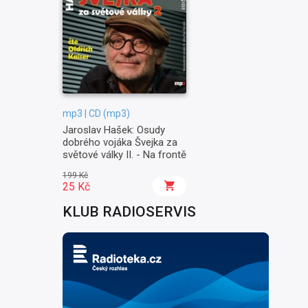
mp3 | CD (mp3)
Jaroslav Hašek: Osudy
dobrého vojáka Švejka za
světové války II. - Na frontě
199 Kč
25 Kč
KLUB RADIOSERVIS