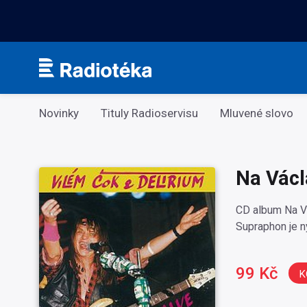
Kategorie
Novinky
Tituly Radioservisu
Mluvené slovo
Na Václ
CD album Na V
Supraphon je ny
99 Kč
K