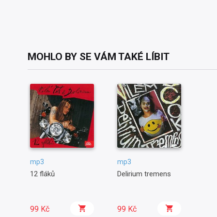
MOHLO BY SE VÁM TAKÉ LÍBIT
mp3
mp3
12 fláků
Delirium tremens
99 Kč
99 Kč