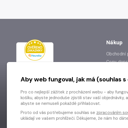
Nákup
Obchodní 
Ceny dopr
Reklamac
Aby web fungoval, jak má (souhlas s
Prodejna
Nejčastějš
Pro co nejlepší zážitek z procházení webu - aby fungo
Odstoupen
košíku, abyste jednoduše zjistili stav vaší objednávk
abyste se nemuseli pokaždé přihlašovat.
Proto od vás potřebujeme souhlas se
zpracováním so
ukládají ve vašem prohlížeči. Děkujeme, že nám ho dá
Copyright © 2026 Radioservis a.s.