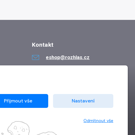
Kontakt
eshop@rozhlas.cz
724 819 319
Po - Pá 8:30 - 16:30
Přijmout vše
Nastavení
Odmítnout vše
Vytvořilo
Grand IT s.r.o.