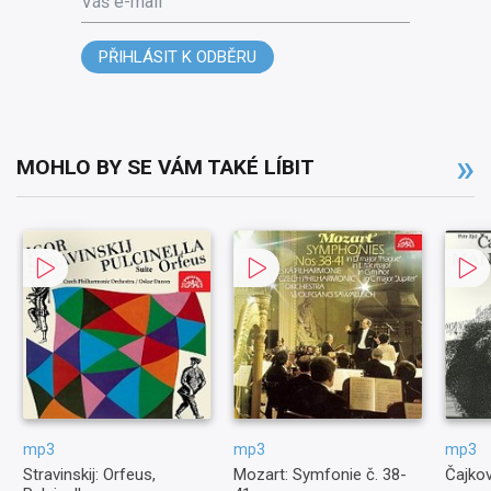
PŘIHLÁSIT K ODBĚRU
MOHLO BY SE VÁM TAKÉ LÍBIT
mp3
mp3
mp3
Stravinskij: Orfeus,
Mozart: Symfonie č. 38-
Čajkov