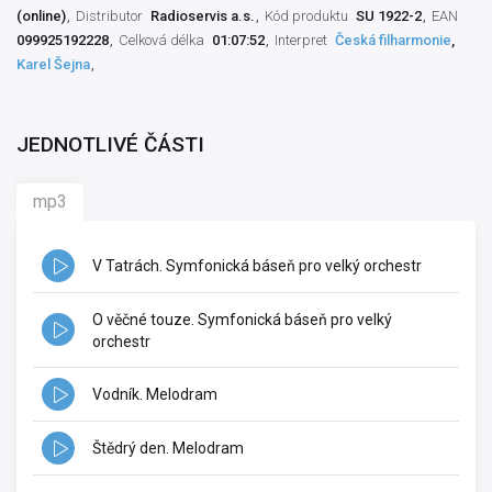
(online)
Distributor
Radioservis a.s.
Kód produktu
SU 1922-2
EAN
099925192228
Celková délka
01:07:52
Interpret
Česká filharmonie
,
Karel Šejna
JEDNOTLIVÉ ČÁSTI
mp3
V Tatrách. Symfonická báseň pro velký orchestr
O věčné touze. Symfonická báseň pro velký
orchestr
Vodník. Melodram
Štědrý den. Melodram