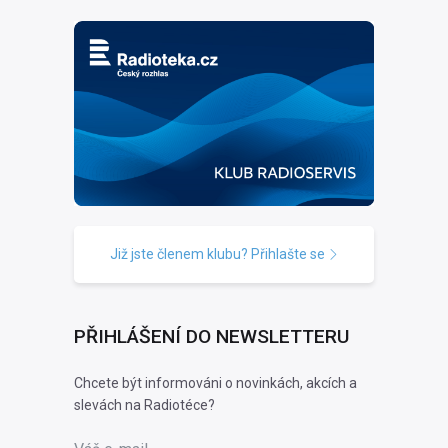
Již jste členem klubu? Přihlašte se
PŘIHLÁŠENÍ DO NEWSLETTERU
Chcete být informováni o novinkách, akcích a
slevách na Radiotéce?
Váš e-mail