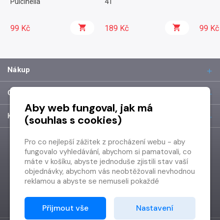
Pulcinella
41
99 Kč
189 Kč
99 Kč
Nákup
O společnosti
Aby web fungoval, jak má
Kontakt
(souhlas s cookies)
Pro co nejlepší zážitek z procházení webu - aby
fungovalo vyhledávání, abychom si pamatovali, co
máte v košíku, abyste jednoduše zjistili stav vaší
objednávky, abychom vás neobtěžovali nevhodnou
reklamou a abyste se nemuseli pokaždé
přihlašovat.
Proto od vás potřebujeme souhlas se
Přijmout vše
Nastavení
zpracováním souborů cookies
, tj. malých souborů,