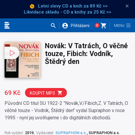
×
Letní slevy CD a knih
za 89 Kč >>
Likvidace skladu - CD a knihy za 25 Kč >>
Přihlášení
0
Kategorie
Novák: V Tatrách, O věčné
touze, Fibich: Vodník,
Štědrý den
69 Kč
KOUPIT MP3
Původní CD titul SU 1922-2 "Novák,V./Fibich,Z. V Tatrách, O
věčné touze - Vodník, Štědrý den" vydal Supraphon v roce
1995 - nyní jej uvolňujeme i do digitálních obchodů.
Rok vydání
2019
Vydavatel
SUPRAPHON a.s.
, SUPRAPHON a.s.