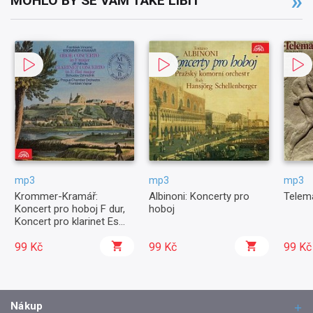
MOHLO BY SE VÁM TAKÉ LÍBIT
mp3
mp3
mp3
Krommer-Kramář:
Albinoni: Koncerty pro
Telema
Koncert pro hoboj F dur,
hoboj
Koncert pro klarinet Es
dur
99 Kč
99 Kč
99 Kč
Nákup