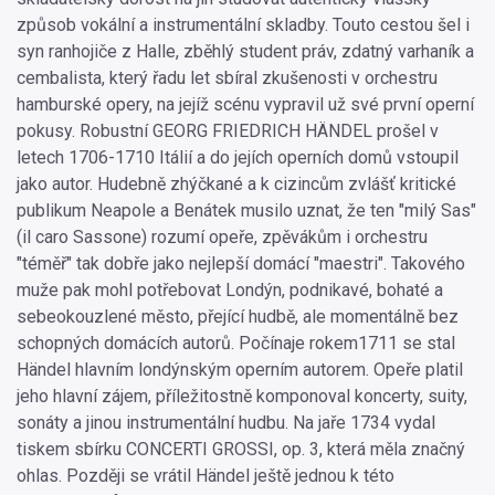
způsob vokální a instrumentální skladby. Touto cestou šel i
syn ranhojiče z Halle, zběhlý student práv, zdatný varhaník a
cembalista, který řadu let sbíral zkušenosti v orchestru
hamburské opery, na jejíž scénu vypravil už své první operní
pokusy. Robustní GEORG FRIEDRICH HÄNDEL prošel v
letech 1706-1710 Itálií a do jejích operních domů vstoupil
jako autor. Hudebně zhýčkané a k cizincům zvlášť kritické
publikum Neapole a Benátek musilo uznat, že ten "milý Sas"
(il caro Sassone) rozumí opeře, zpěvákům i orchestru
"téměř" tak dobře jako nejlepší domácí "maestri". Takového
muže pak mohl potřebovat Londýn, podnikavé, bohaté a
sebeokouzlené město, přející hudbě, ale momentálně bez
schopných domácích autorů. Počínaje rokem1711 se stal
Händel hlavním londýnským operním autorem. Opeře platil
jeho hlavní zájem, příležitostně komponoval koncerty, suity,
sonáty a jinou instrumentální hudbu. Na jaře 1734 vydal
tiskem sbírku CONCERTI GROSSI, op. 3, která měla značný
ohlas. Později se vrátil Händel ještě jednou k této