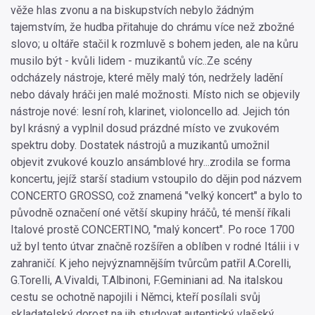
věže hlas zvonu a na biskupstvích nebylo žádným
tajemstvím, že hudba přitahuje do chrámu více než zbožné
slovo; u oltáře stačil k rozmluvě s bohem jeden, ale na kůru
musilo být - kvůli lidem - muzikantů víc..Ze scény
odcházely nástroje, které měly malý tón, nedržely ladění
nebo dávaly hráči jen malé možnosti. Místo nich se objevily
nástroje nové: lesní roh, klarinet, violoncello ad. Jejich tón
byl krásný a vyplnil dosud prázdné místo ve zvukovém
spektru doby. Dostatek nástrojů a muzikantů umožnil
objevit zvukové kouzlo ansámblové hry...zrodila se forma
koncertu, jejíž starší stadium vstoupilo do dějin pod názvem
CONCERTO GROSSO, což znamená "velký koncert" a bylo to
původně označení oné větší skupiny hráčů, té menší říkali
Italové prostě CONCERTINO, "malý koncert". Po roce 1700
už byl tento útvar značně rozšířen a oblíben v rodné Itálii i v
zahraničí. K jeho nejvýznamnějším tvůrcům patřil A.Corelli,
G.Torelli, A.Vivaldi, T.Albinoni, F.Geminiani ad. Na italskou
cestu se ochotně napojili i Němci, kteří posílali svůj
skladatelský dorost na jih studovat autentický vlašský