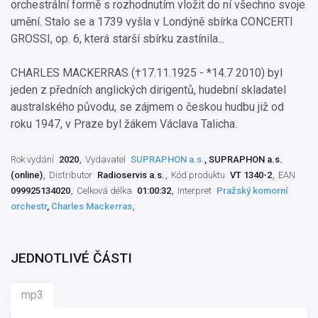
orchestrální formě s rozhodnutím vložit do ní všechno svoje
umění. Stalo se a 1739 vyšla v Londýně sbírka CONCERTI
GROSSI, op. 6, která starší sbírku zastínila...
CHARLES MACKERRAS (†17.11.1925 - *14.7 2010) byl
jeden z předních anglických dirigentů, hudební skladatel
australského původu, se zájmem o českou hudbu již od
roku 1947, v Praze byl žákem Václava Talicha.
Rok vydání
2020
Vydavatel
SUPRAPHON a.s.
, SUPRAPHON a.s.
(online)
Distributor
Radioservis a.s.
Kód produktu
VT 1340-2
EAN
099925134020
Celková délka
01:00:32
Interpret
Pražský komorní
orchestr
,
Charles Mackerras
JEDNOTLIVÉ ČÁSTI
mp3