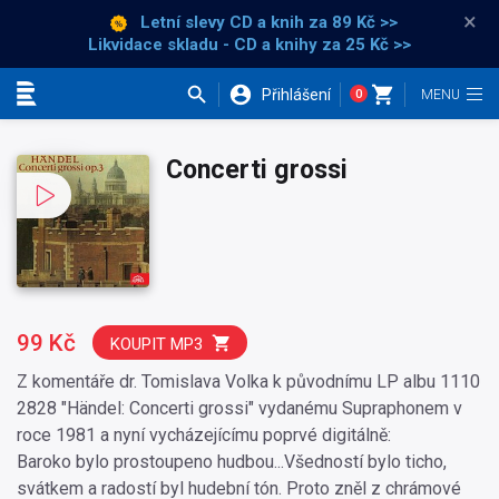
×
Letní slevy CD a knih
za 89 Kč >>
Likvidace skladu - CD a knihy za 25 Kč >>
Přihlášení
0
Kategorie
Concerti grossi
99 Kč
KOUPIT MP3
Z komentáře dr. Tomislava Volka k původnímu LP albu 1110
2828 "Händel: Concerti grossi" vydanému Supraphonem v
roce 1981 a nyní vycházejícímu poprvé digitálně:
Baroko bylo prostoupeno hudbou...Všedností bylo ticho,
svátkem a radostí byl hudební tón. Proto zněl z chrámové