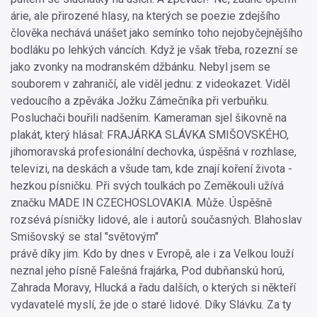
árie, ale přirozené hlasy, na kterých se poezie zdejšího
člověka nechává unášet jako semínko toho nejobyčejnějšího
bodláku po lehkých váncích. Když je však třeba, rozezní se
jako zvonky na modranském džbánku. Nebyl jsem se
souborem v zahraničí, ale viděl jednu: z videokazet. Viděl
vedoucího a zpěváka Jožku Zámečníka při verbuňku.
Posluchači bouřili nadšením. Kameraman sjel šikovně na
plakát, který hlásal: FRAJÁRKA SLÁVKA SMIŠOVSKÉHO,
jihomoravská profesionální dechovka, úspěšná v rozhlase,
televizi, na deskách a všude tam, kde znají koření života -
hezkou písničku. Při svých toulkách po Zeměkouli užívá
značku MADE IN CZECHOSLOVAKIA. Může. Úspěšně
rozsévá písničky lidové, ale i autorů současných. Blahoslav
Smišovský se stal "světovým"
právě díky jim. Kdo by dnes v Evropě, ale i za Velkou louží
neznal jeho písně Falešná frajárka, Pod dubňanskú horú,
Zahrada Moravy, Hlucká a řadu dalších, o kterých si někteří
vydavatelé myslí, že jde o staré lidové. Díky Slávku. Za ty