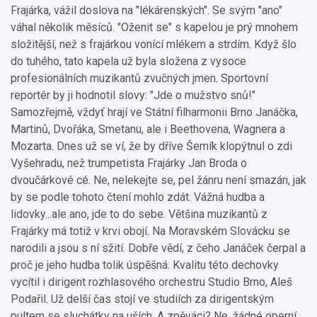
Frajárka, vážil doslova na "lékárenských". Se svým "ano"
váhal několik měsíců. "Oženit se" s kapelou je prý mnohem
složitější, než s frajárkou vonící mlékem a strdím. Když šlo
do tuhého, tato kapela už byla složena z vysoce
profesionálních muzikantů zvučných jmen. Sportovní
reportér by ji hodnotil slovy: "Jde o mužstvo snů!"
Samozřejmě, vždyť hrají ve Státní filharmonii Brno Janáčka,
Martinů, Dvořáka, Smetanu, ale i Beethovena, Wagnera a
Mozarta. Dnes už se ví, že by dříve Šemík klopýtnul o zdi
Vyšehradu, než trumpetista Frajárky Jan Broda o
dvoučárkové cé. Ne, nelekejte se, pel žánru není smazán, jak
by se podle tohoto čtení mohlo zdát. Vážná hudba a
lidovky...ale ano, jde to do sebe. Většina muzikantů z
Frajárky má totiž v krvi obojí. Na Moravském Slovácku se
narodili a jsou s ní sžití. Dobře vědí, z čeho Janáček čerpal a
proč je jeho hudba tolik úspěšná. Kvalitu této dechovky
vycítil i dirigent rozhlasového orchestru Studio Brno, Aleš
Podařil. Už delší čas stojí ve studiích za dirigentským
pultem se sluchátky na uších. A zpěváci? Ne, žádné operní