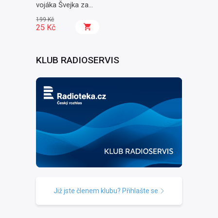
vojáka Švejka za
světové války II. -
199 Kč
Na frontě
25 Kč
KLUB RADIOSERVIS
Již jste členem klubu? Přihlašte se