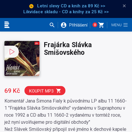
×
Letní slevy CD a knih
za 89 Kč >>
Likvidace skladu - CD a knihy za 25 Kč >>
Přihlášení
0
Kategorie
Frajárka Slávka
Smišovského
69 Kč
KOUPIT MP3
Komentář Jana Šimona Fialy k původnímu LP albu 11 1660-
1 "Frajárka Slávka Smišovského" vydanému v Supraphonu v
roce 1992 a CD albu 11 1660-2 vydanému v tomtéž roce,
jež nyní uvolňujeme pro digitální obchody"
Než Slávek Smišovský připojil své jméno k dechové kapele