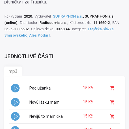
písničky i za Frajárku.
Rok vydání
2020
Vydavatel
SUPRAPHON a.s.
, SUPRAPHON a.s.
(online)
Distributor
Radioservis a.s.
Kód produktu
11 1660-2
EAN
859691116602
Celková délka
00:58:44
Interpret
Frajárka Slávka
Smišovského
,
Aleš Podařil
JEDNOTLIVÉ ČÁSTI
mp3
15 Kč
Podlužanka
15 Kč
Novú lásku mám
15 Kč
Nevijú to mamička