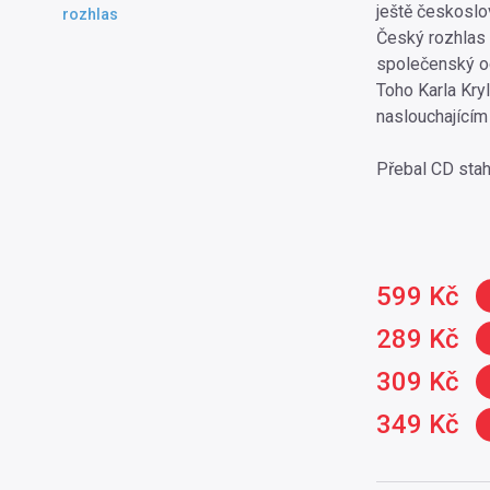
ještě českoslov
rozhlas
Český rozhlas 
společenský od
Toho Karla Kry
naslouchajícím
Přebal CD stah
599 Kč
289 Kč
309 Kč
349 Kč