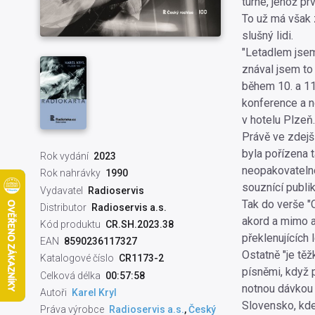
turné, jehož pr
To už má však
slušný lidi.
"Letadlem jsem
znával jsem to 
během 10. a 11
konference a 
v hotelu Plzeň.
Právě ve zdejš
byla pořízena 
Rok vydání
2023
neopakovatelno
Rok nahrávky
1990
souznící publi
Vydavatel
Radioservis
Tak do verše "C
Distributor
Radioservis a.s.
akord a mimo al
Kód produktu
CR.SH.2023.38
překlenujících 
EAN
8590236117327
Ostatně "je těž
Katalogové číslo
CR1173-2
písněmi, když 
Celková délka
00:57:58
notnou dávkou 
Autoři
Karel Kryl
Slovensko, kde
Práva výrobce
Radioservis a.s.
,
Český