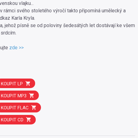
enskou vlajku...
v rámci svého stoletého výročí takto připomíná umělecký a
kaz Karla Kryla.
la, jehož písně se od poloviny šedesátých let dostávají ke všem
 srdcím.
ujte
zde >>
KOUPIT LP
KOUPIT MP3
KOUPIT FLAC
KOUPIT CD