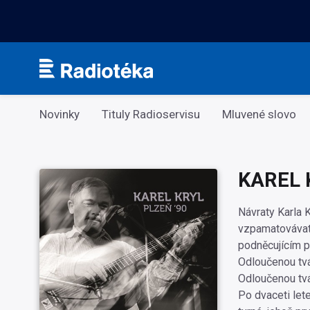
Kategorie
Novinky
Tituly Radioservisu
Mluvené slovo
KAREL 
Návraty Karla 
vzpamatovávat z
podněcujícím p
Odloučenou tvá
Odloučenou tvá
Po dvaceti let