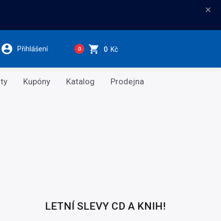
×
Přihlášení
0
Kč
0
ty
Kupóny
Katalog
Prodejna
LETNÍ SLEVY CD A KNIH!