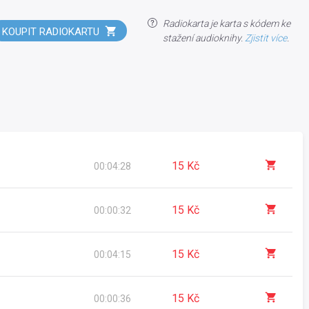
Radiokarta je karta s kódem ke
KOUPIT RADIOKARTU
stažení audioknihy.
Zjistit více
.
15 Kč
00:04:28
15 Kč
00:00:32
15 Kč
00:04:15
15 Kč
00:00:36