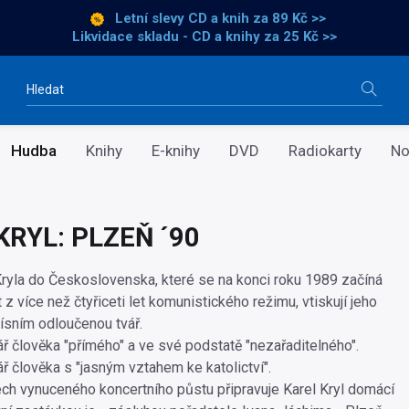
Letní slevy CD a knih
za 89 Kč >>
Likvidace skladu - CD a knihy za 25 Kč >>
Vyhledávání
Hudba
Knihy
E-knihy
DVD
Radiokarty
No
KRYL: PLZEŇ ´90
Kryla do Československa, které se na konci roku 1989 začíná
 více než čtyřiceti let komunistického režimu, vtiskují jeho
ísním odloučenou tvář.
ř člověka "přímého" a ve své podstatě "nezařaditelného".
ř člověka s "jasným vztahem ke katolictví".
ech vynuceného koncertního půstu připravuje Karel Kryl domácí