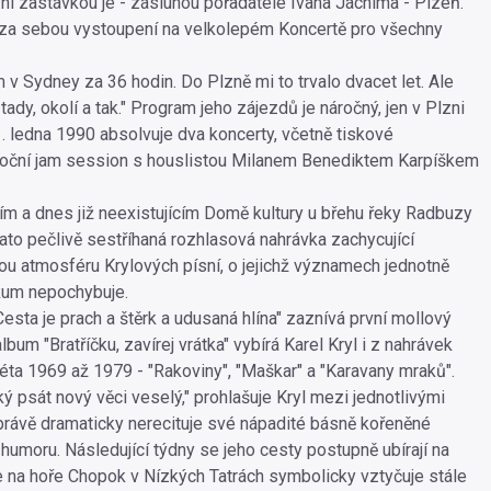
vní zastávkou je - zásluhou pořadatele Ivana Jáchima - Plzeň.
 za sebou vystoupení na velkolepém Koncertě pro všechny
 v Sydney za 36 hodin. Do Plzně mi to trvalo dvacet let. Ale
tady, okolí a tak." Program jeho zájezdů je náročný, jen v Plzni
. ledna 1990 absolvuje dva koncerty, včetně tiskové
noční jam session s houslistou Milanem Benediktem Karpíškem
ím a dnes již neexistujícím Domě kultury u břehu řeky Radbuzy
tato pečlivě sestříhaná rozhlasová nahrávka zachycující
u atmosféru Krylových písní, o jejichž významech jednotně
kum nepochybuje.
esta je prach a štěrk a udusaná hlína" zaznívá první mollový
bum "Bratříčku, zavírej vrátka" vybírá Karel Kryl i z nahrávek
léta 1969 až 1979 - "Rakoviny", "Maškar" a "Karavany mraků".
ký psát nový věci veselý," prohlašuje Kryl mezi jednotlivými
právě dramaticky nerecituje své nápadité básně kořeněné
humoru. Následující týdny se jeho cesty postupně ubírají na
 na hoře Chopok v Nízkých Tatrách symbolicky vztyčuje stále