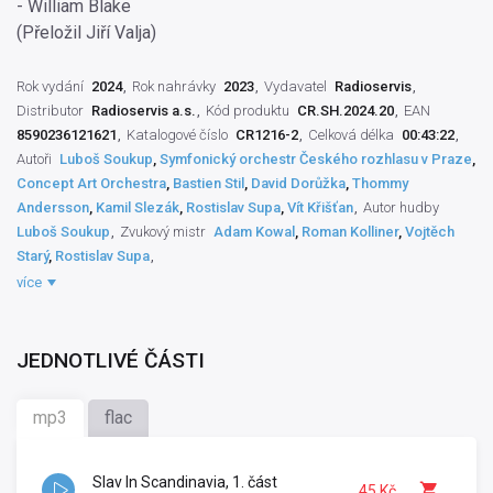
- William Blake
(Přeložil Jiří Valja)
Rok vydání
2024
Rok nahrávky
2023
Vydavatel
Radioservis
Distributor
Radioservis a.s.
Kód produktu
CR.SH.2024.20
EAN
8590236121621
Katalogové číslo
CR1216-2
Celková délka
00:43:22
Autoři
Luboš Soukup
,
Symfonický orchestr Českého rozhlasu v Praze
,
Concept Art Orchestra
,
Bastien Stil
,
David Dorůžka
,
Thommy
Andersson
,
Kamil Slezák
,
Rostislav Supa
,
Vít Křišťan
Autor hudby
Luboš Soukup
Zvukový mistr
Adam Kowal
,
Roman Kolliner
,
Vojtěch
Starý
,
Rostislav Supa
Výrobce záznamu
ČRo Praha
Orchestr-skupina
Symfonický orchestr
více
Českého rozhlasu v Praze
,
Concept Art Orchestra
Práva výrobce
ČRo Praha
,
Radioservis a.s.
Interpret nástroje
Luboš Soukup
,
David
Dorůžka
,
Thommy Andersson
,
Kamil Slezák
,
Vít Křišťan
Režisér hudby
JEDNOTLIVÉ ČÁSTI
Petr Hanzlík
Dirigent
Bastien Stil
Umělecký vedoucí
Štěpánka
Balcarová
mp3
flac
Slav In Scandinavia, 1. část
45 Kč