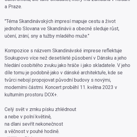
a Praze.
"Téma Skandinávských impresí mapuje cestu a život
jednoho Slovana ve Skandinávii a obecně sleduje růst,
učení, zrání, sny a tužby mladého muže."
Kompozice s názvem Skandinávské imprese reflektuje
Soukupovo více než desetileté působení v Dánsku a jeho
hledání osobitého zvuku jako hráče i jako skladatele. V jeho
díle tomu je podobně jako v dánské architektuře, kde se
tvůrci nebojí propojovat původní budovy s novými,
moderními částmi. Koncert proběhl 11. května 2023 v
kulturním prostoru DOX+.
Celý svět v zrnku písku zhlédnout
a nebe v polní květině,
na dlani sevřít nekonečnost
a věčnost v pouhé hodině.