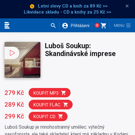
×
Letní slevy CD a knih
za 89 Kč >>
Likvidace skladu - CD a knihy za 25 Kč >>
Přihlášení
0
Kategorie
Luboš Soukup:
Skandinávské imprese
279 Kč
KOUPIT MP3
289 Kč
KOUPIT FLAC
299 Kč
KOUPIT CD
Luboš Soukup je mnohostranný umělec: výtečný
saxofonista, ale také skladatel, který má základnu v Kodani