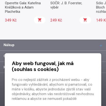
Operette Gala: Kateřina
SOČR: J. B. Foerster,
Sólo J
Kněžíková a Adam
výběr
Bloch 
Plachetka
rozhl
349 Kč
249 Kč
149 K
Nákup
O společnosti
Aby web fungoval, jak má
Kontakt
(souhlas s cookies)
Pro co nejlepší zážitek z procházení webu - aby
fungovalo vyhledávání, abychom si pamatovali, co
máte v košíku, abyste jednoduše zjistili stav vaší
objednávky, abychom vás neobtěžovali nevhodnou
reklamou a abyste se nemuseli pokaždé
přihlašovat.