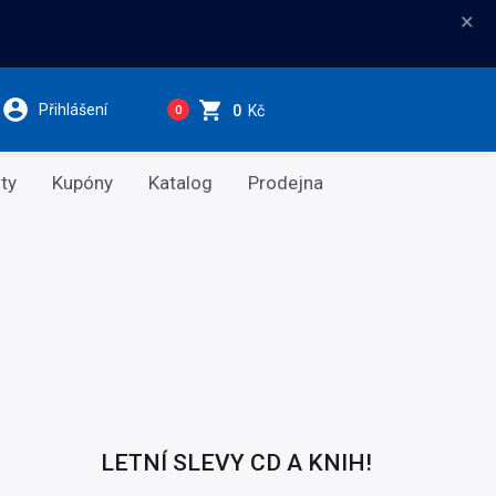
×
Přihlášení
0
Kč
0
ty
Kupóny
Katalog
Prodejna
LETNÍ SLEVY CD A KNIH!