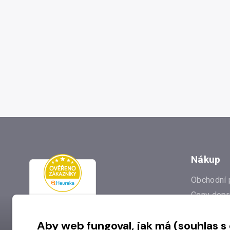
Nákup
Obchodní 
Ceny dopr
Reklamac
Aby web fungoval, jak má (souhlas s
Prodejna