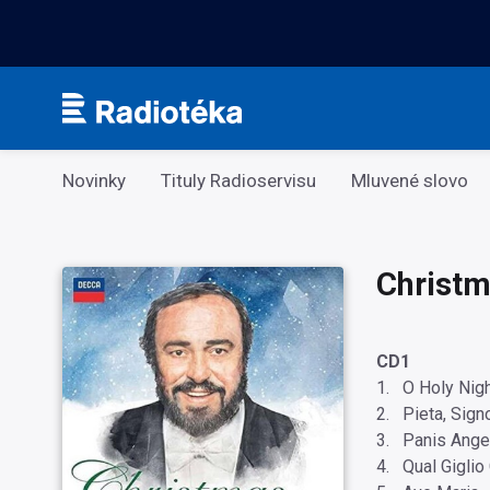
Kategorie
Novinky
Tituly Radioservisu
Mluvené slovo
Christm
CD1
1. O Holy Nigh
2. Pieta, Sign
3. Panis Ange
4. Qual Giglio