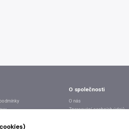
O společnosti
podmínky
O nás
avy
Zpracování osobních údajů
e
Zásady práce s cookies
 cookies)
Klub Radioservis