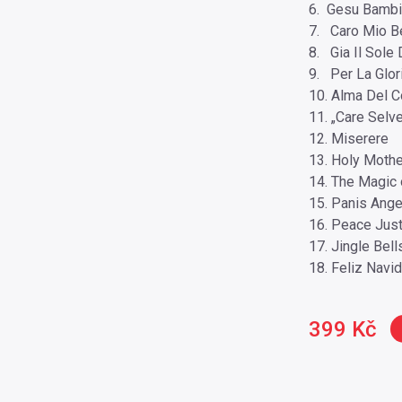
6. Gesu Bamb
7. Caro Mio B
8. Gia Il Sole
9. Per La Glor
10. Alma Del C
11. „Care Selv
12. Miserere
13. Holy Mothe
14. The Magic 
15. Panis Ange
16. Peace Jus
17. Jingle Bell
18. Feliz Navi
399 Kč