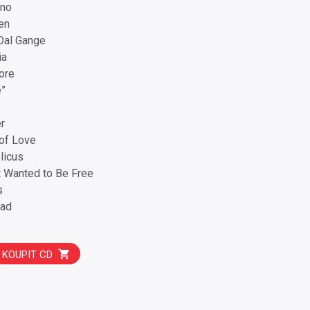
ino
en
 Dal Gange
ia
ore
e”
r
of Love
licus
t Wanted to Be Free
s
dad
KOUPIT CD