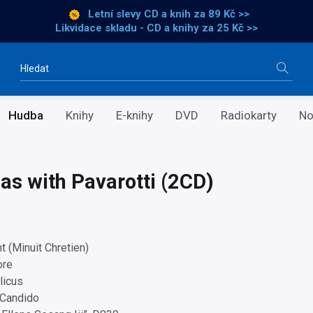
Letní slevy CD a knih
za 89 Kč >>
Likvidace skladu - CD a knihy za 25 Kč >>
Vyhledávání
Hudba
Knihy
E-knihy
DVD
Radiokarty
No
as with Pavarotti (2CD)
t (Minuit Chretien)
ore
licus
 Candido