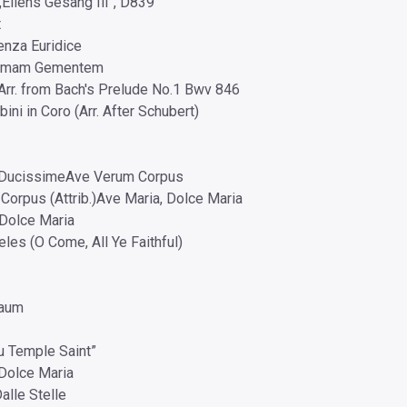
„Ellens Gesang Iii”, D839
t
enza Euridice
Animam Gementem
Arr. from Bach's Prelude No.1 Bwv 846
bini in Coro (Arr. After Schubert)
 DucissimeAve Verum Corpus
Corpus (Attrib.)Ave Maria, Dolce Maria
 Dolce Maria
les (O Come, All Ye Faithful)
baum
u Temple Saint”
Dolce Maria
alle Stelle