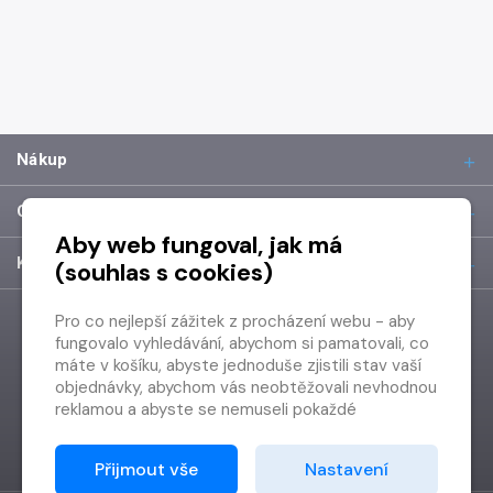
Nákup
O společnosti
Aby web fungoval, jak má
Kontakt
(souhlas s cookies)
Pro co nejlepší zážitek z procházení webu - aby
fungovalo vyhledávání, abychom si pamatovali, co
máte v košíku, abyste jednoduše zjistili stav vaší
objednávky, abychom vás neobtěžovali nevhodnou
reklamou a abyste se nemuseli pokaždé
přihlašovat.
Proto od vás potřebujeme souhlas se
Přijmout vše
Nastavení
zpracováním souborů cookies
, tj. malých souborů,