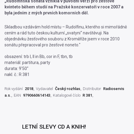
„Rudolfinská sonáta vznikla v původní verzi pro žesťové
kvinteto během studií na Pražské konzervatoři v roce 2007 a
byla jedním z mých prvních komorních děl.
Skladbou vzdávám hold místu – Rudolfinu, kterého si mimořádně
cením a rád tuto českou kulturní „svatyni“ navštěvuji. Na
objednávku žesťového souboru z Kroměříže jsem v roce 2010
sonátu přepracoval pro žesťové noneto."
obsazení: trb I, II in Bb, cor in F, tbn, tb
materiál: partitura, party
durata: 9'50''
nakl. č.: R 381
Rok vydání
2018
Vydavatel
Český rozhlas
Distributor
Radioservis
a.s.
EAN
9790660614143
Katalogové číslo
R 381
LETNÍ SLEVY CD A KNIH!