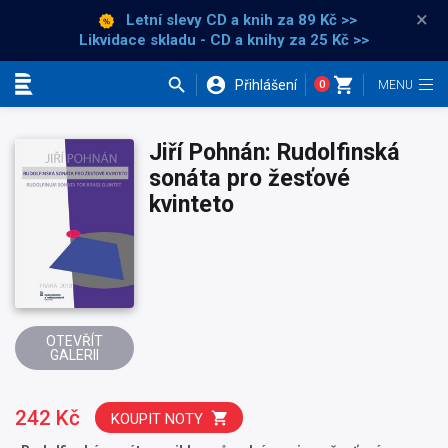
×
Letní slevy CD a knih
za 89 Kč >>
Likvidace skladu - CD a knihy za 25 Kč >>
Přihlášení
0
Kategorie
Jiří Pohnán: Rudolfinská
sonáta pro žesťové
kvinteto
OTEVŘÍT
GALERII
242 Kč
KOUPIT NOTY