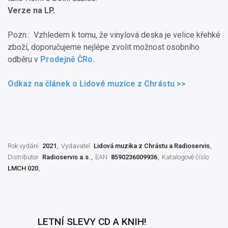
Verze na LP.
Pozn.: Vzhledem k tomu, že vinylová deska je velice křehké
zboží, doporučujeme nejlépe zvolit možnost osobního
odběru v
Prodejně ČRo.
Odkaz na článek o Lidové muzice z Chrástu >>
Rok vydání
2021
Vydavatel
Lidová muzika z Chrástu a Radioservis
Distributor
Radioservis a.s.
EAN
8590236009936
Katalogové číslo
LMCH 020
LETNÍ SLEVY CD A KNIH!