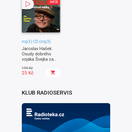
AKCE
mp3 | CD (mp3)
Jaroslav Hašek:
Osudy dobrého
vojáka Švejka za
světové války II. -
199 Kč
Na frontě
25 Kč
KLUB RADIOSERVIS