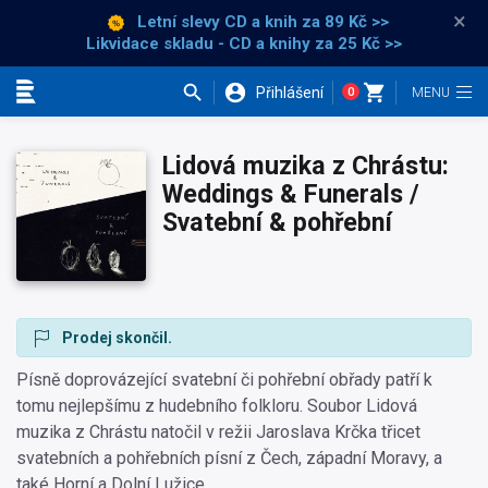
×
Letní slevy CD a knih
za 89 Kč >>
Likvidace skladu - CD a knihy za 25 Kč >>
Přihlášení
0
Kategorie
Lidová muzika z Chrástu:
Weddings & Funerals /
Svatební & pohřební
Prodej skončil.
Písně doprovázející svatební či pohřební obřady patří k
tomu nejlepšímu z hudebního folkloru. Soubor Lidová
muzika z Chrástu natočil v režii Jaroslava Krčka třicet
svatebních a pohřebních písní z Čech, západní Moravy, a
také Horní a Dolní Lužice.