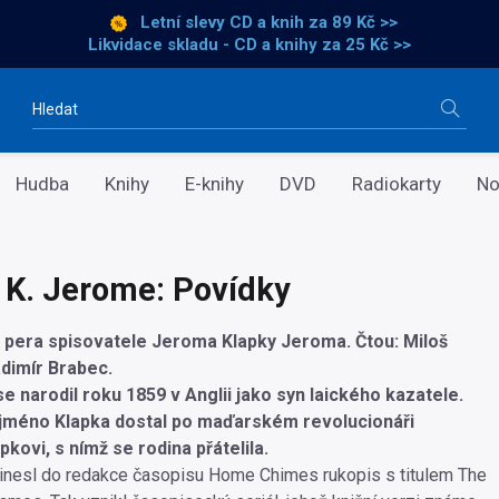
Letní slevy CD a knih
za 89 Kč >>
Likvidace skladu - CD a knihy za 25 Kč >>
Vyhledávání
Hudba
Knihy
E-knihy
DVD
Radiokarty
No
K. Jerome: Povídky
 pera spisovatele Jeroma Klapky Jeroma. Čtou: Miloš
dimír Brabec.
e narodil roku 1859 v Anglii jako syn laického kazatele.
 jméno Klapka dostal po maďarském revolucionáři
kovi, s nímž se rodina přátelila.
inesl do redakce časopisu Home Chimes rukopis s titulem The