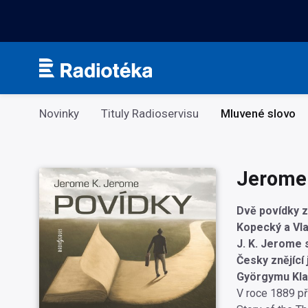
Kategorie
Novinky
Tituly Radioservisu
Mluvené slovo
Jerome 
Dvě povídky z
Kopecký a Vla
J. K. Jerome s
Česky znějící
Györgymu Klap
V roce 1889 př