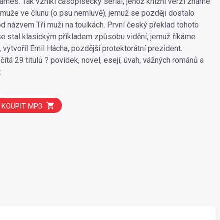
hames. Tak vznikl časopisecký seriál, jehož knižní verzi známe
i muže ve člunu (o psu nemluvě), jemuž se později dostalo
d názvem Tři muži na toulkách. První český překlad tohoto
 se stal klasickým příkladem způsobu vidění, jemuž říkáme
 vytvořil Emil Hácha, pozdější protektorátní prezident.
ítá 29 titulů ? povídek, novel, esejí, úvah, vážných románů a
.
KOUPIT MP3