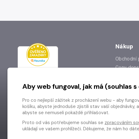
Nákup
Obchodní 
Ceny dopr
Reklamac
Aby web fungoval, jak má (souhlas s
Prodejna
Nejčastějš
Pro co nejlepší zážitek z procházení webu - aby fungo
Odstoupen
košíku, abyste jednoduše zjistili stav vaší objednávk
abyste se nemuseli pokaždé přihlašovat.
Proto od vás potřebujeme souhlas se
zpracováním so
ukládají ve vašem prohlížeči. Děkujeme, že nám ho dá
Copyright © 2026 Radioservis a.s.