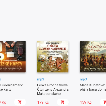
3
mp3
mp3
x Koenigsmark:
Lenka Procházková:
Marie Kubátová:
ké karty
Čtyři ženy Alexandra
přišla basa do n
Makedonského
9 Kč
179 Kč
159 Kč