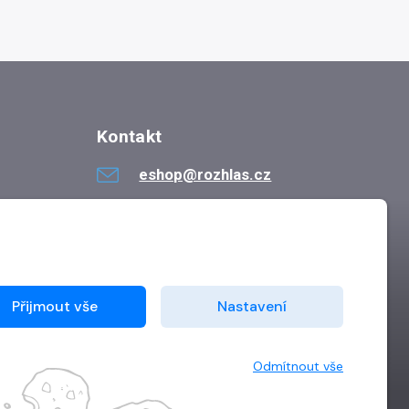
Kontakt
eshop@rozhlas.cz
724 819 319
Po - Pá 8:30 - 16:30
Přijmout vše
Nastavení
Odmítnout vše
Vytvořilo
Grand IT s.r.o.