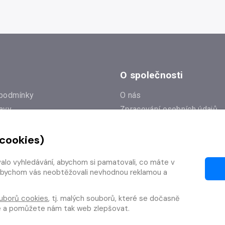
O společnosti
podmínky
O nás
avy
Zpracování osobních údajů
e
Zásady práce s cookies
 cookies)
Klub Radioservis
í dotazy
Kontakty
valo vyhledávání, abychom si pamatovali, co máte v
í od smlouvy
y, abychom vás neobtěžovali nevhodnou reklamou a
uborů cookies
, tj. malých souborů, které se dočasně
te a pomůžete nám tak web zlepšovat.