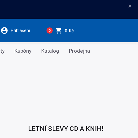
×
Přihlášení
0
Kč
0
ty
Kupóny
Katalog
Prodejna
LETNÍ SLEVY CD A KNIH!