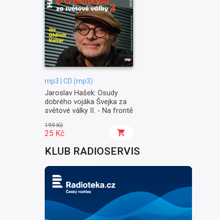
mp3 | CD (mp3)
Jaroslav Hašek: Osudy
dobrého vojáka Švejka za
světové války II. - Na frontě
199 Kč
25 Kč
KLUB RADIOSERVIS