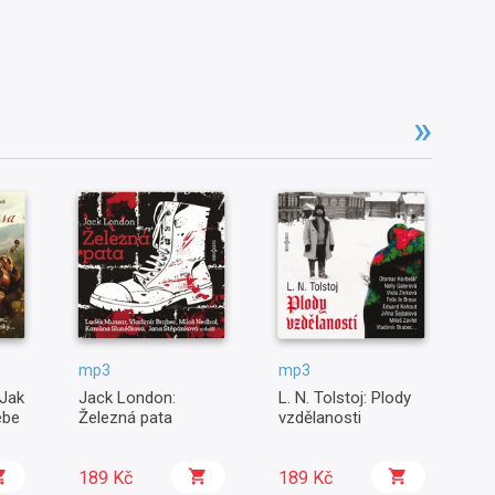
mp3
mp3
m
 Jak
Jack London:
L. N. Tolstoj: Plody
Fr
ebe
Železná pata
vzdělanosti
Rů
189 Kč
189 Kč
1