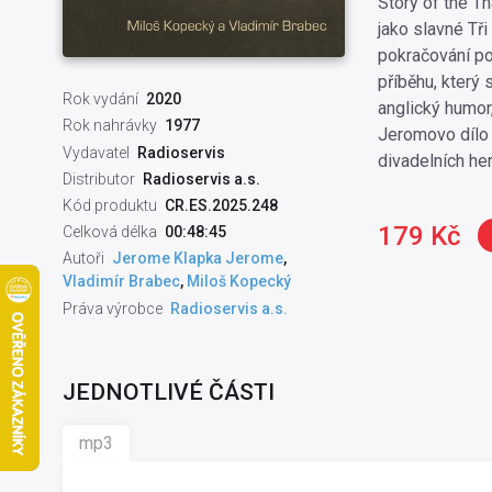
Story of the T
jako slavné Tř
pokračování po
příběhu, který
Rok vydání
2020
anglický humor,
Rok nahrávky
1977
Jeromovo dílo č
Vydavatel
Radioservis
divadelních her
Distributor
Radioservis a.s.
Kód produktu
CR.ES.2025.248
179 Kč
Celková délka
00:48:45
Autoři
Jerome Klapka Jerome
,
Vladimír Brabec
,
Miloš Kopecký
Práva výrobce
Radioservis a.s.
JEDNOTLIVÉ ČÁSTI
mp3