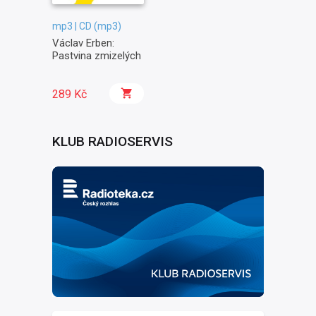
mp3 | CD (mp3)
Václav Erben:
Pastvina zmizelých
289 Kč
KLUB RADIOSERVIS