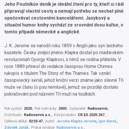
Jeho Poutníkův deník je ideální čtení pro ty, kteří si rádi
připravují vlastní cesty a nemají potřebu se nechat plně
opečovávat cestovními kancelářemi. Jazykový a
situační humor knihy vychází ze srovnání dvou kultur, v
tomto případě německé a anglické.
J. K. Jerome se narodil roku 1859 v Anglii jako syn laického
kazatele. Česky znějící jméno Klapka dostal po maďarském
revolucionáři Gyorgy Klapkovi, s nímž se rodina přátelila. V
roce 1889 přinesl do redakce časopisu Home Chimes
rukopis s titulem The Story of the Thames. Tak vznikl
časopisecký seriál, jehož knižní verzi známe jako slavné Tři
muže ve člunu (o psu nemluvě), jemuž se později dostalo
pokračování pod názvem Tři muži na toulkách.
Rok vydání
2020
Rok nahrávky
2003
Vydavatel
Radioservis
Distributor
Radioservis a.s.
Kód produktu
CR.ES.2025.267
Celková délka
02:55:47
Autoři
Jerome Klapka Jerome
,
Igor Bareš
,
Zdeněk Junák
Práva výrobce
Radioservis a.s.