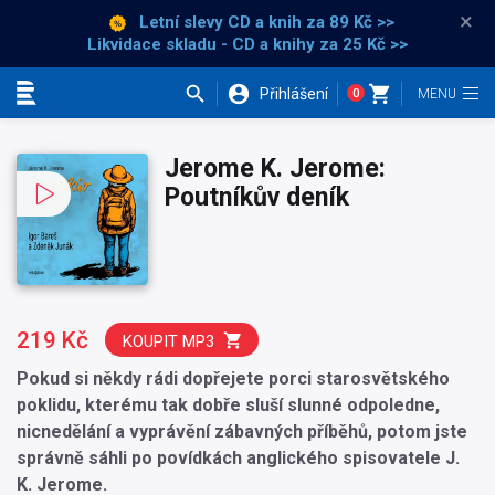
×
Letní slevy CD a knih
za 89 Kč >>
Likvidace skladu - CD a knihy za 25 Kč >>
Přihlášení
0
Kategorie
Jerome K. Jerome:
Poutníkův deník
219 Kč
KOUPIT MP3
Pokud si někdy rádi dopřejete porci starosvětského
poklidu, kterému tak dobře sluší slunné odpoledne,
nicnedělání a vyprávění zábavných příběhů, potom jste
správně sáhli po povídkách anglického spisovatele J.
K. Jerome.