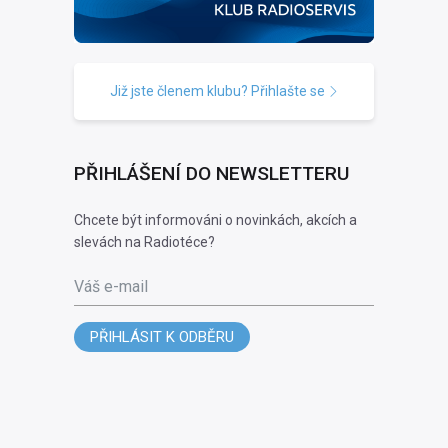
Již jste členem klubu? Přihlašte se
PŘIHLÁŠENÍ DO NEWSLETTERU
Chcete být informováni o novinkách, akcích a
slevách na Radiotéce?
Váš e-mail
PŘIHLÁSIT K ODBĚRU