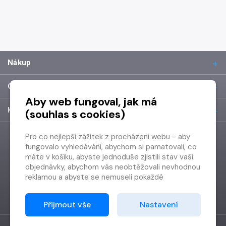
Nákup
O společnosti
Aby web fungoval, jak má
Kontakt
(souhlas s cookies)
Pro co nejlepší zážitek z procházení webu - aby
fungovalo vyhledávání, abychom si pamatovali, co
máte v košíku, abyste jednoduše zjistili stav vaší
objednávky, abychom vás neobtěžovali nevhodnou
reklamou a abyste se nemuseli pokaždé
přihlašovat.
Proto od vás potřebujeme souhlas se
Přijmout vše
Nastavení
zpracováním souborů cookies
, tj. malých souborů,
které se dočasně ukládají ve vašem prohlížeči.