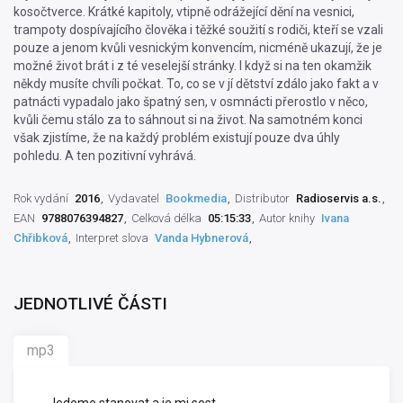
kosočtverce. Krátké kapitoly, vtipně odrážející dění na vesnici,
trampoty dospívajícího člověka i těžké soužití s rodiči, kteří se vzali
pouze a jenom kvůli vesnickým konvencím, nicméně ukazují, že je
možné život brát i z té veselejší stránky. I když si na ten okamžik
někdy musíte chvíli počkat. To, co se v jí dětství zdálo jako fakt a v
patnácti vypadalo jako špatný sen, v osmnácti přerostlo v něco,
kvůli čemu stálo za to sáhnout si na život. Na samotném konci
však zjistíme, že na každý problém existují pouze dva úhly
pohledu. A ten pozitivní vyhrává.
Rok vydání
2016
Vydavatel
Bookmedia
Distributor
Radioservis a.s.
EAN
9788076394827
Celková délka
05:15:33
Autor knihy
Ivana
Chřibková
Interpret slova
Vanda Hybnerová
JEDNOTLIVÉ ČÁSTI
mp3