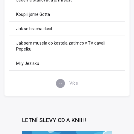
Jedeme stanovat a je mi sest
Koupili jsme Gotta
Jak se bracha dusil
Jak sem musela do kostela zatimco v TV davali
Popelku
Mily Jezisku
Více
LETNÍ SLEVY CD A KNIH!