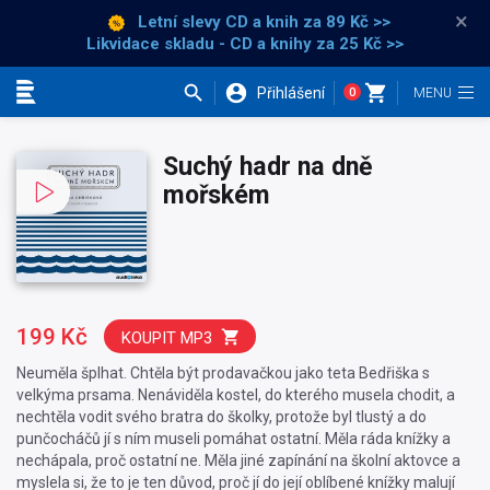
×
Letní slevy CD a knih
za 89 Kč >>
Likvidace skladu - CD a knihy za 25 Kč >>
Přihlášení
0
Kategorie
Suchý hadr na dně
mořském
199 Kč
KOUPIT MP3
Neuměla šplhat. Chtěla být prodavačkou jako teta Bedřiška s
velkýma prsama. Nenáviděla kostel, do kterého musela chodit, a
nechtěla vodit svého bratra do školky, protože byl tlustý a do
punčocháčů jí s ním museli pomáhat ostatní. Měla ráda knížky a
nechápala, proč ostatní ne. Měla jiné zapínání na školní aktovce a
myslela si, že to je ten důvod, proč jí do její oblíbené knížky malují