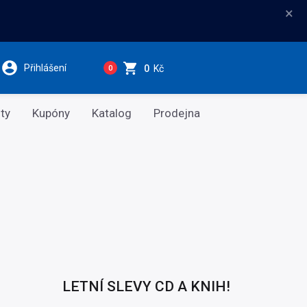
×
Přihlášení
0
Kč
0
ty
Kupóny
Katalog
Prodejna
LETNÍ SLEVY CD A KNIH!