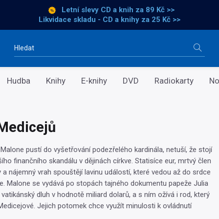
Letní slevy CD a knih
za 89 Kč >>
Likvidace skladu - CD a knihy za 25 Kč >>
Vyhledávání
Hudba
Knihy
E-knihy
DVD
Radiokarty
No
Medicejů
Malone pustí do vyšetřování podezřelého kardinála, netuší, že stojí
ího finančního skandálu v dějinách církve. Statisíce eur, mrtvý člen
 a nájemný vrah spouštějí lavinu událostí, které vedou až do srdce
ie. Malone se vydává po stopách tajného dokumentu papeže Julia
e vatikánský dluh v hodnotě miliard dolarů, a s ním ožívá i rod, který
 Medicejové. Jejich potomek chce využít minulosti k ovládnutí