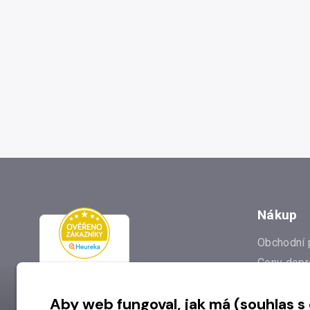
Nákup
Obchodní 
Ceny dopr
Reklamac
Aby web fungoval, jak má (souhlas s
Prodejna