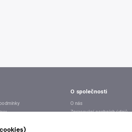
O společnosti
podmínky
O nás
avy
Zpracování osobních údajů
e
Zásady práce s cookies
 cookies)
Klub Radioservis