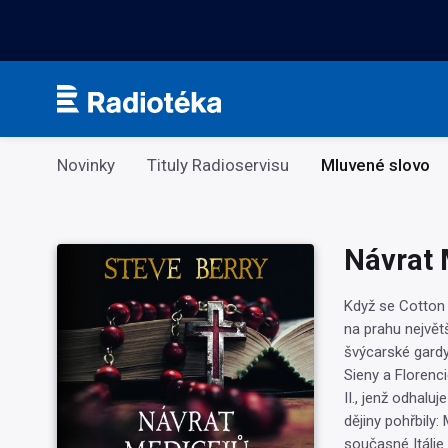
Kategorie
Novinky
Tituly Radioservisu
Mluvené slovo
Návrat 
Když se Cotton 
na prahu největš
švýcarské gardy
Sieny a Florenc
II., jenž odhaluj
dějiny pohřbily:
současné Itálie.