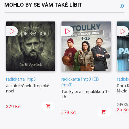
MOHLO BY SE VÁM TAKÉ LÍBIT
radiokarta | mp3
radiokarta | mp3 | CD
radiok
(mp3)
Jakub Fránek: Tropické
Dora K
noci
Nikdo 
Toulky první republikou 1-
25
249 Kč
329 Kč
25 Kč
379 Kč