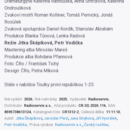
Dramaturgyně Kateřina Rathouská, Anna Smrčková, Kateřina
Ondroušková
Zvukoví mistři Roman Kolliner, Tomáš Pernický, Jonáš
Rosůlek
Zvuková spolupráce Daniel Kordík, Stanislav Abrahám
Produkce Blanka Tůnová, Lenka Radová
Režie Jitka Škápíková, Petr Vodička
Mastering alba Miroslav Mareš
Produkce alba Bohdana Pfannová
Foto: ČRo / František Tichý
Design: ČRo, Petra Míková
Stále v nabídce Toulky první republikou 1-25
Rok vydání
2026
Rok nahrávky
2025
Vydavatel
Radioservis
Distributor
Radioservis a.s.
Kód produktu
CR.SS.2026.116
EAN
8595738613124
Katalogové číslo
CR1312-2
Celková délka
11:11:10
Autoři
Jitka Škápíková
,
Jaroslav Plesl
,
Jana Stryková
,
Jiří Vyorálek
,
Petr Vodička
Práva výrobce
Radioservis a.s.
,
Český rozhlas