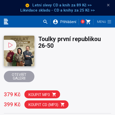
×
Letní slevy CD a knih
za 89 Kč >>
Likvidace skladu - CD a knihy za 25 Kč >>
Přihlášení
0
Kategorie
Toulky první republikou
26-50
OTEVŘÍT
GALERII
379 Kč
KOUPIT MP3
399 Kč
KOUPIT CD (MP3)