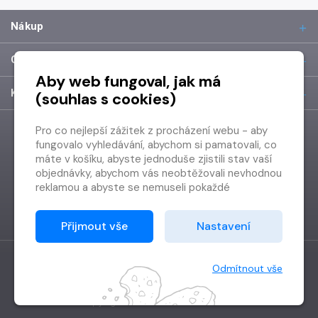
Nákup
O společnosti
Aby web fungoval, jak má
Kontakt
(souhlas s cookies)
Pro co nejlepší zážitek z procházení webu - aby
fungovalo vyhledávání, abychom si pamatovali, co
máte v košíku, abyste jednoduše zjistili stav vaší
objednávky, abychom vás neobtěžovali nevhodnou
reklamou a abyste se nemuseli pokaždé
přihlašovat.
Proto od vás potřebujeme souhlas se
Přijmout vše
Nastavení
zpracováním souborů cookies
, tj. malých souborů,
které se dočasně ukládají ve vašem prohlížeči.
Děkujeme, že nám ho dáte a pomůžete nám tak
Odmítnout vše
web zlepšovat.
Vytvořilo
Grand IT s.r.o.
Copyright © 2026 Radioservis a.s.