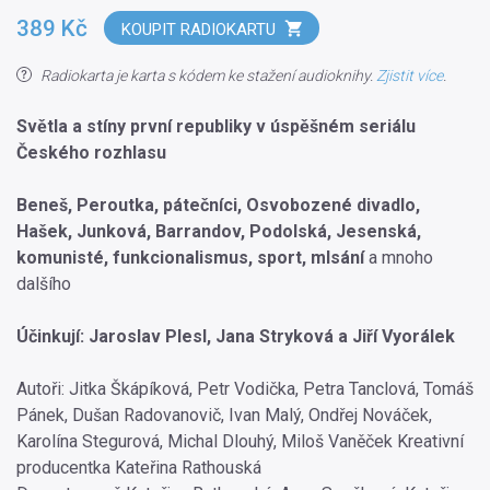
389 Kč
KOUPIT RADIOKARTU
Radiokarta je karta s kódem ke stažení audioknihy.
Zjistit více
.
Světla a stíny první republiky v úspěšném seriálu
Českého rozhlasu
Beneš, Peroutka, pátečníci, Osvobozené divadlo,
Hašek, Junková, Barrandov, Podolská, Jesenská,
komunisté, funkcionalismus, sport, mlsání
a mnoho
dalšího
Účinkují: Jaroslav Plesl, Jana Stryková a Jiří Vyorálek
Autoři: Jitka Škápíková, Petr Vodička, Petra Tanclová, Tomáš
Pánek, Dušan Radovanovič, Ivan Malý, Ondřej Nováček,
Karolína Stegurová, Michal Dlouhý, Miloš Vaněček Kreativní
producentka Kateřina Rathouská