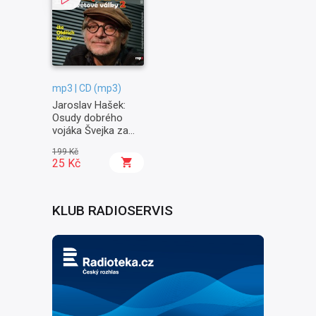
mp3 | CD (mp3)
Jaroslav Hašek:
Osudy dobrého
vojáka Švejka za
světové války II. -
199 Kč
Na frontě
25 Kč
KLUB RADIOSERVIS