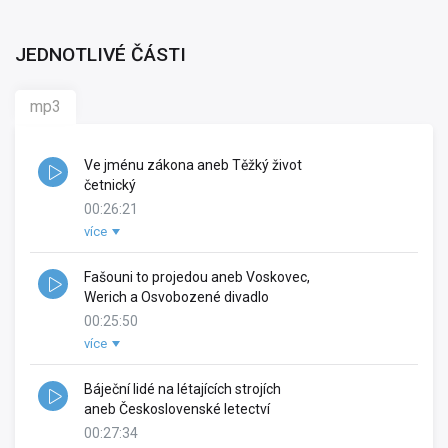
JEDNOTLIVÉ ČÁSTI
mp3
Ve jménu zákona aneb Těžký život
četnický
00:26:21
více
Kreativní producent:
Kateřina Rathouská
Spoluautor pořadu:
Petra Tanclová
Zvukový mistr:
Fašouni to projedou aneb Voskovec,
Jonáš Rosůlek
Werich a Osvobozené divadlo
Práva výrobce:
Český rozhlas
,
Radioservis a.s.
Autor scénáře:
00:25:50
Jitka Škápíková
Interpret slova:
Jaroslav Plesl
,
Jiří Vyorálek
,
Jana
více
Kreativní producent:
Kateřina Rathouská
Stryková
Spoluautor pořadu:
Dušan Radovanovič
Umělecký režisér:
Jitka Škápíková
Zvukový mistr:
Báječní lidé na létajících strojích
Jonáš Rosůlek
Rok vydání:
2026
aneb Československé letectví
Práva výrobce:
Český rozhlas
,
Radioservis a.s.
Rok nahrávky:
2025
Autor scénáře:
00:27:34
Jitka Škápíková