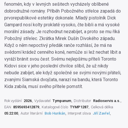
fenomén, kdy v levných sešitech vycházely oblíbené
dobrodružné romány. Příběh Pobožného střelce zapadá do
prvorepublikové estetiky dokonale. Mladý pistolník Dick
Gampard nosí kolty proklatě vysoko, čte bibli a má vysoké
morální zásady. Je rozhodnut nezabíjet, a proto se mu říká
Pobožný střelec. Zkrátka Mirek Dušín Divokého západu.
Když o něm nepoctivý předák ranče rozhlásí, že má na
svědomí krádež cenného koně, nemůže si lež nechat líbit a
vyráží bránit svou čest. Svému nejlepšímu příteli Toronto
Kidovi sice v jeho poslední chvilce slíbil, že už nikdy
nebude zabíjet, ale když společně se svými novými přáteli,
zvanými Siamská dvojčata, narazí na bandu, která Toronto
Kida zabila, musí svého přítele pomstít.
Rok vydání
2026
Vydavatel
Tympanum
Distributor
Radioservis a.s.
EAN
8595693412879
Katalogové číslo
TYMP1287
Celková délka
05:22:00
Autor literární
Bob Hurikán
Interpret slova
Jiří Zavřel