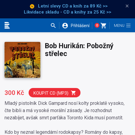
×
Letní slevy CD a knih
za 89 Kč >>
Likvidace skladu - CD a knihy za 25 Kč >>
Přihlášení
0
Kategorie
Bob Hurikán: Pobožný
střelec
300 Kč
KOUPIT CD (MP3)
Mladý pistolník Dick Gampard nosí kolty proklatě vysoko,
čte bibli a má vysoké morální zásady. Je rozhodnut
nezabíjet, avšak smrt parťáka Toronto Kida musí pomstít.
Kdo by neznal legendární rodokapsy? Romány do kapsy,