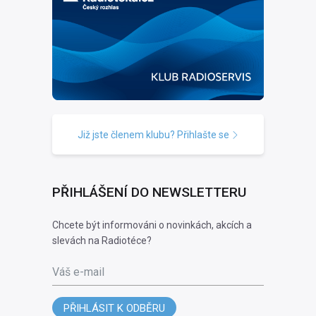
Již jste členem klubu? Přihlašte se
PŘIHLÁŠENÍ DO NEWSLETTERU
Chcete být informováni o novinkách, akcích a
slevách na Radiotéce?
Váš e-mail
PŘIHLÁSIT K ODBĚRU