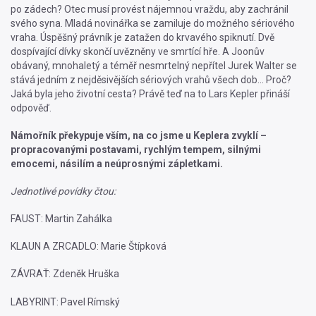
po zádech? Otec musí provést nájemnou vraždu, aby zachránil
svého syna. Mladá novinářka se zamiluje do možného sériového
vraha. Úspěšný právník je zatažen do krvavého spiknutí. Dvě
dospívající dívky skončí uvězněny ve smrtící hře. A Joonův
obávaný, mnohaletý a téměř nesmrtelný nepřítel Jurek Walter se
stává jedním z nejděsivějších sériových vrahů všech dob... Proč?
Jaká byla jeho životní cesta? Právě teď na to Lars Kepler přináší
odpověď.
Námořník překypuje vším, na co jsme u Keplera zvyklí –
propracovanými postavami, rychlým tempem, silnými
emocemi, násilím a neúprosnými zápletkami.
Jednotlivé povídky čtou:
FAUST: Martin Zahálka
KLAUN A ZRCADLO: Marie Štípková
ZÁVRAŤ: Zdeněk Hruška
LABYRINT: Pavel Rímský