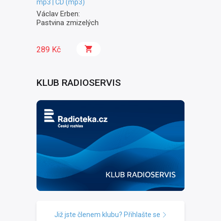
mp3 | CD (mp3)
Václav Erben:
Pastvina zmizelých
289 Kč
KLUB RADIOSERVIS
Již jste členem klubu? Přihlašte se