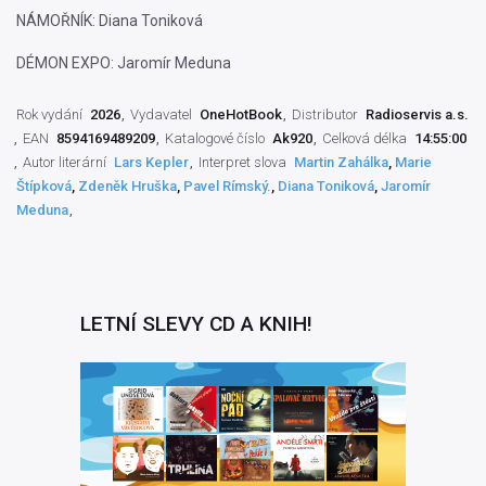
NÁMOŘNÍK: Diana Toniková
DÉMON EXPO: Jaromír Meduna
Rok vydání
2026
Vydavatel
OneHotBook
Distributor
Radioservis a.s.
EAN
8594169489209
Katalogové číslo
Ak920
Celková délka
14:55:00
Autor literární
Lars Kepler
Interpret slova
Martin Zahálka
,
Marie
Štípková
,
Zdeněk Hruška
,
Pavel Rímský.
,
Diana Toniková
,
Jaromír
Meduna
LETNÍ SLEVY CD A KNIH!