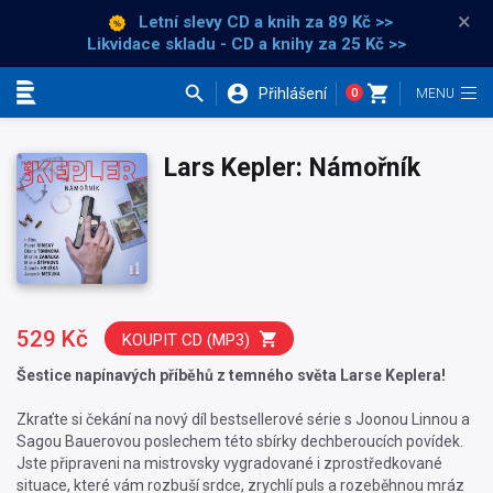
×
Letní slevy CD a knih
za 89 Kč >>
Likvidace skladu - CD a knihy za 25 Kč >>
Přihlášení
0
Kategorie
Lars Kepler: Námořník
529 Kč
KOUPIT CD (MP3)
Šestice napínavých příběhů z temného světa Larse Keplera!
Zkraťte si čekání na nový díl bestsellerové série s Joonou Linnou a
Sagou Bauerovou poslechem této sbírky dechberoucích povídek.
Jste připraveni na mistrovsky vygradované i zprostředkované
situace, které vám rozbuší srdce, zrychlí puls a rozeběhnou mráz