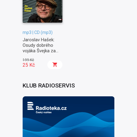
mp3 | CD (mp3)
Jaroslav Hašek:
Osudy dobrého
vojáka Švejka za
světové války II. -
199 Kč
Na frontě
25 Kč
KLUB RADIOSERVIS