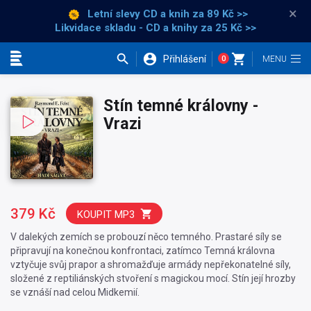
×
Letní slevy CD a knih
za 89 Kč >>
Likvidace skladu - CD a knihy za 25 Kč >>
Přihlášení
0
Kategorie
Stín temné královny -
Vrazi
379 Kč
KOUPIT MP3
V dalekých zemích se probouzí něco temného. Prastaré síly se
připravují na konečnou konfrontaci, zatímco Temná královna
vztyčuje svůj prapor a shromažďuje armády nepřekonatelné síly,
složené z reptiliánských stvoření s magickou mocí. Stín její hrozby
se vznáší nad celou Midkemií.