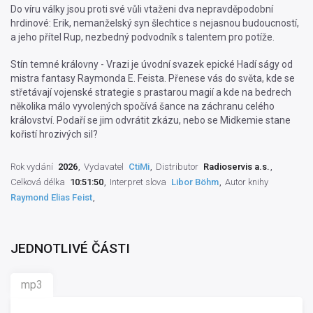
Do víru války jsou proti své vůli vtaženi dva nepravděpodobní
hrdinové: Erik, nemanželský syn šlechtice s nejasnou budoucností,
a jeho přítel Rup, nezbedný podvodník s talentem pro potíže.
Stín temné královny - Vrazi je úvodní svazek epické Hadí ságy od
mistra fantasy Raymonda E. Feista. Přenese vás do světa, kde se
střetávají vojenské strategie s prastarou magií a kde na bedrech
několika málo vyvolených spočívá šance na záchranu celého
království. Podaří se jim odvrátit zkázu, nebo se Midkemie stane
kořistí hrozivých sil?
Rok vydání
2026
Vydavatel
CtiMi
Distributor
Radioservis a.s.
Celková délka
10:51:50
Interpret slova
Libor Böhm
Autor knihy
Raymond Elias Feist
JEDNOTLIVÉ ČÁSTI
mp3