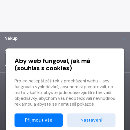
Nákup
O společnosti
Aby web fungoval, jak má
Kontakt
(souhlas s cookies)
Pro co nejlepší zážitek z procházení webu - aby
fungovalo vyhledávání, abychom si pamatovali, co
máte v košíku, abyste jednoduše zjistili stav vaší
objednávky, abychom vás neobtěžovali nevhodnou
reklamou a abyste se nemuseli pokaždé
přihlašovat.
Proto od vás potřebujeme souhlas se
Přijmout vše
Nastavení
zpracováním souborů cookies
, tj. malých souborů,