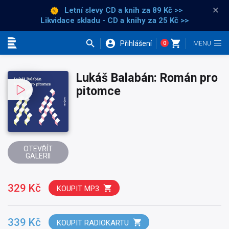
×
Letní slevy CD a knih
za 89 Kč >>
Likvidace skladu - CD a knihy za 25 Kč >>
Přihlášení
0
Kategorie
Lukáš Balabán: Román pro
pitomce
OTEVŘÍT
GALERII
329 Kč
KOUPIT MP3
339 Kč
KOUPIT RADIOKARTU