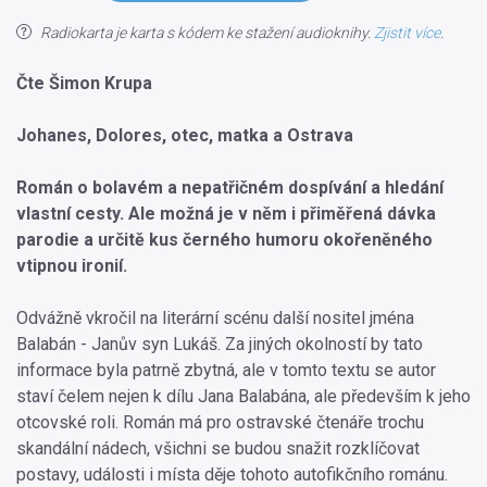
Radiokarta je karta s kódem ke stažení audioknihy.
Zjistit více
.
Čte Šimon Krupa
Johanes, Dolores, otec, matka a Ostrava
Román o bolavém a nepatřičném dospívání a hledání
vlastní cesty. Ale možná je v něm i přiměřená dávka
parodie a určitě kus černého humoru okořeněného
vtipnou ironií.
Odvážně vkročil na literární scénu další nositel jména
Balabán - Janův syn Lukáš. Za jiných okolností by tato
informace byla patrně zbytná, ale v tomto textu se autor
staví čelem nejen k dílu Jana Balabána, ale především k jeho
otcovské roli. Román má pro ostravské čtenáře trochu
skandální nádech, všichni se budou snažit rozklíčovat
postavy, události i místa děje tohoto autofikčního románu.