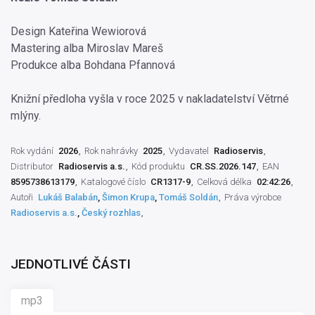
Design Kateřina Wewiorová
Mastering alba Miroslav Mareš
Produkce alba Bohdana Pfannová
Knižní předloha vyšla v roce 2025 v nakladatelství Větrné
mlýny.
Rok vydání
2026
Rok nahrávky
2025
Vydavatel
Radioservis
Distributor
Radioservis a.s.
Kód produktu
CR.SS.2026.147
EAN
8595738613179
Katalogové číslo
CR1317-9
Celková délka
02:42:26
Autoři
Lukáš Balabán
,
Šimon Krupa
,
Tomáš Soldán
Práva výrobce
Radioservis a.s.
,
Český rozhlas
JEDNOTLIVÉ ČÁSTI
mp3