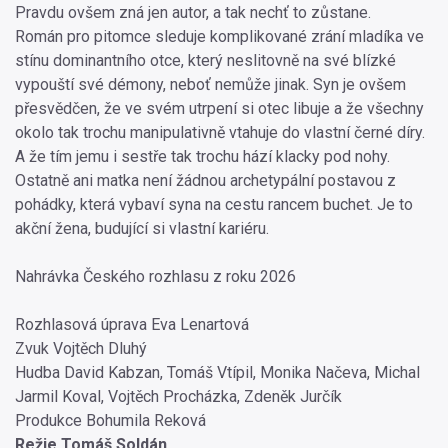
Pravdu ovšem zná jen autor, a tak nechť to zůstane.
Román pro pitomce sleduje komplikované zrání mladíka ve
stínu dominantního otce, který neslitovně na své blízké
vypouští své démony, neboť nemůže jinak. Syn je ovšem
přesvědčen, že ve svém utrpení si otec libuje a že všechny
okolo tak trochu manipulativně vtahuje do vlastní černé díry.
A že tím jemu i sestře tak trochu hází klacky pod nohy.
Ostatně ani matka není žádnou archetypální postavou z
pohádky, která vybaví syna na cestu rancem buchet. Je to
akční žena, budující si vlastní kariéru.
Nahrávka Českého rozhlasu z roku 2026
Rozhlasová úprava Eva Lenartová
Zvuk Vojtěch Dluhý
Hudba David Kabzan, Tomáš Vtípil, Monika Načeva, Michal
Jarmil Koval, Vojtěch Procházka, Zdeněk Jurčík
Produkce Bohumila Reková
Režie Tomáš Soldán