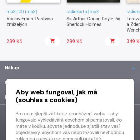
mp3 | CD (mp3)
radiokarta | mp3
radiok
Václav Erben: Pastvina
Sir Arthur Conan Doyle: 5x
Tereza
zmizelých
Sherlock Holmes
a Zde
Weric
289 Kč
299 Kč
349 K
Nákup
O společnosti
Aby web fungoval, jak má
Kontakt
(souhlas s cookies)
Pro co nejlepší zážitek z procházení webu - aby
fungovalo vyhledávání, abychom si pamatovali, co
máte v košíku, abyste jednoduše zjistili stav vaší
objednávky, abychom vás neobtěžovali nevhodnou
reklamou a abyste se nemuseli pokaždé