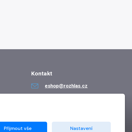
Kontakt
eshop@rozhlas.cz
724 819 319
Po - Pá 8:30 - 16:30
Přijmout vše
Nastavení