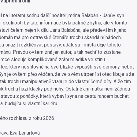
tipnou ironií.
 na literární scénu další nositel jména Balabán - Janův syn
h okolností by tato informace byla patrně zbytná, ale v tomto
staví čelem nejen k dílu Jana Balabána, ale především k jeho
 Román má pro ostravské čtenáře trochu skandální nádech,
u snažit rozklíčovat postavy, události i místa děje tohoto
ománu. Pravdu ovšem zná jen autor, a tak nechť to zůstane.
mce sleduje komplikované zrání mladíka ve stínu
tce, který neslitovně na své blízké vypouští své démony, neboť
Syn je ovšem přesvědčen, že ve svém utrpení si otec libuje a že
ak trochu manipulativně vtahuje do vlastní černé díry. A že tím
tak trochu hází klacky pod nohy. Ostatně ani matka není žádnou
ostavou z pohádky, která vybaví syna na cestu rancem buchet.
, budující si vlastní kariéru.
ého rozhlasu z roku 2026
rava Eva Lenartová