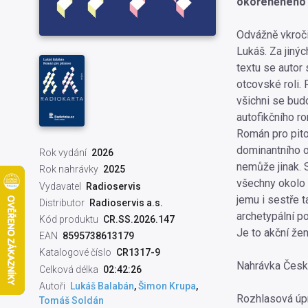
okořeněného v
Odvážně vkročil
Lukáš. Za jinýc
textu se autor 
otcovské roli.
všichni se budo
autofikčního r
Román pro pito
dominantního o
Rok vydání
2026
nemůže jinak. 
Rok nahrávky
2025
všechny okolo t
Vydavatel
Radioservis
jemu i sestře 
Distributor
Radioservis a.s.
archetypální p
Kód produktu
CR.SS.2026.147
Je to akční žena
EAN
8595738613179
Katalogové číslo
CR1317-9
Nahrávka Česk
Celková délka
02:42:26
Autoři
Lukáš Balabán
,
Šimon Krupa
,
Rozhlasová úp
Tomáš Soldán