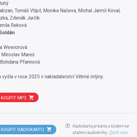
luhý
bzan, Tomáš Vtípil, Monika Načeva, Michal Jarmil Koval,
zka, Zdeněk Jurčík
mila Reková
Soldán
na Wewiorová
a Miroslav Mareš
 Bohdana Pfannová
 vyšla v roce 2025 v nakladatelství Větrné mlýny.
KOUPIT MP3
Radiokarta je karta s kódem ke
KOUPIT RADIOKARTU
stažení audioknihy.
Zjistit více
.