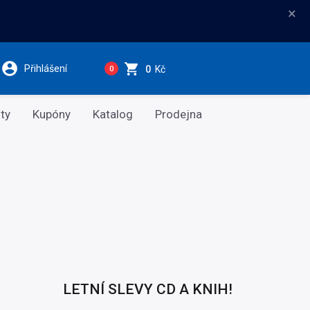
×
Přihlášení
0
Kč
0
ty
Kupóny
Katalog
Prodejna
LETNÍ SLEVY CD A KNIH!