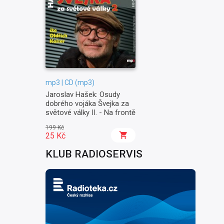
mp3 | CD (mp3)
Jaroslav Hašek: Osudy
dobrého vojáka Švejka za
světové války II. - Na frontě
199 Kč
25 Kč
KLUB RADIOSERVIS