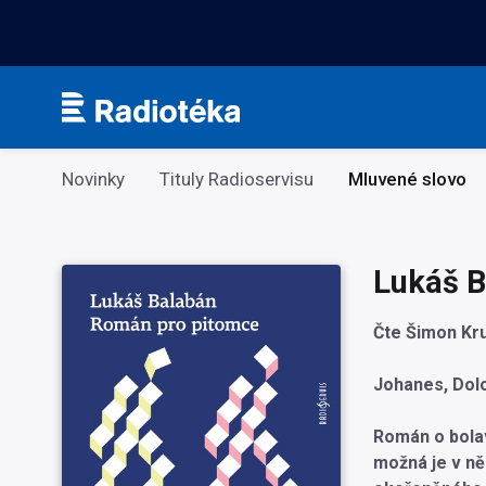
Kategorie
Novinky
Tituly Radioservisu
Mluvené slovo
Lukáš B
Čte Šimon Kr
Johanes, Dolo
Román o bolav
možná je v ně