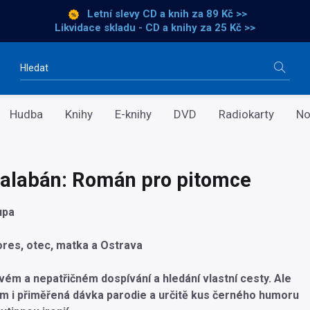
Letní slevy CD a knih
za 89 Kč >>
Likvidace skladu - CD a knihy za 25 Kč >>
Vyhledávání
Hudba
Knihy
E-knihy
DVD
Radiokarty
No
alabán: Román pro pitomce
upa
res, otec, matka a Ostrava
ém a nepatřičném dospívání a hledání vlastní cesty. Ale
m i přiměřená dávka parodie a určitě kus černého humoru