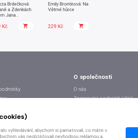
eza Brdečková:
Emily Brontëová: Na
aně a Zdenkách
Větrné hůrce
em Jana
icha
 Kč
229 Kč
O společnosti
podmínky
O nás
avy
Zpracování osobních údajů
e
Zásady práce s cookies
 cookies)
Klub Radioservis
í dotazy
Kontakty
valo vyhledávání, abychom si pamatovali, co máte v
í od smlouvy
y, abychom vás neobtěžovali nevhodnou reklamou a