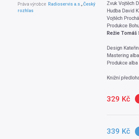
Zvuk Vojtěch D
Práva výrobce
Radioservis a.s.
,
Český
Hudba David Ka
rozhlas
Vojtěch Prochá
Produkce Bohu
Režie Tomáš 
Design Kateři
Mastering alb
Produkce alba
Knižní předloha
329 Kč
339 Kč