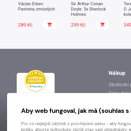
Václav Erben:
Sir Arthur Conan
Ter
Pastvina zmizelých
Doyle: 5x Sherlock
O J
Holmes
kol
Wer
289 Kč
299 Kč
349
Nákup
Obchodní 
Ceny dopr
Reklamac
Aby web fungoval, jak má (souhlas s
Prodejna
Nejčastějš
Pro co nejlepší zážitek z procházení webu - aby fungo
Odstoupen
košíku, abyste jednoduše zjistili stav vaší objednávk