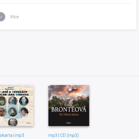
Více
iokarta | mp3
mp3 | CD (mp3)