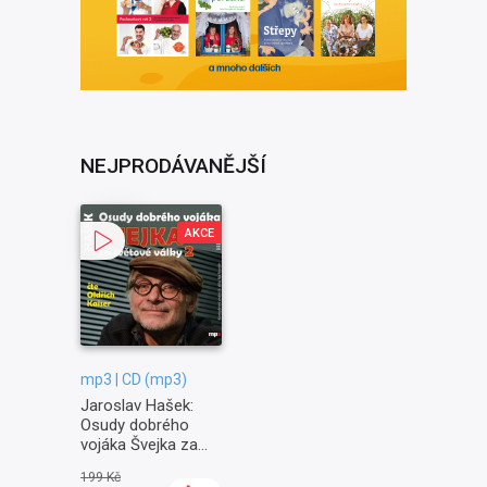
NEJPRODÁVANĚJŠÍ
AKCE
mp3 | CD (mp3)
Jaroslav Hašek:
Osudy dobrého
vojáka Švejka za
světové války II. -
199 Kč
Na frontě