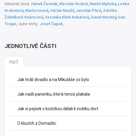
Interpret slova
Hynek Čermák
,
Miroslav Krobot
,
Martin Myšička
,
Lenka
Krobotová
,
Marta Issová
,
Václav Neužil
,
Jaroslav Plesl
,
Zdeňka
Žádníková Volencová
,
Veronika Khek Kubařová
,
David Novotný
,
Ivan
Trojan
Autor knihy
Josef Čapek
JEDNOTLIVÉ ČÁSTI
mp3
Jak hráli divadlo a na Mikuláše co bylo
Jak našli panenku, která tence plakala
Jak si pejsek s kočičkou dělali k svátku dort
O klucích z Domažlic