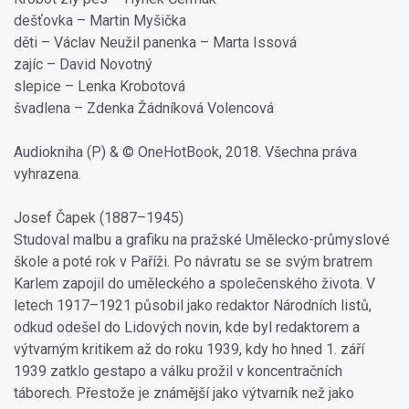
dešťovka – Martin Myšička
děti – Václav Neužil panenka – Marta Issová
zajíc – David Novotný
slepice – Lenka Krobotová
švadlena – Zdenka Žádníková Volencová
Audiokniha (P) & © OneHotBook, 2018. Všechna práva
vyhrazena.
Josef Čapek (1887–1945)
Studoval malbu a grafiku na pražské Umělecko-průmyslové
škole a poté rok v Paříži. Po návratu se se svým bratrem
Karlem zapojil do uměleckého a společenského života. V
letech 1917–1921 působil jako redaktor Národních listů,
odkud odešel do Lidových novin, kde byl redaktorem a
výtvarným kritikem až do roku 1939, kdy ho hned 1. září
1939 zatklo gestapo a válku prožil v koncentračních
táborech. Přestože je známější jako výtvarník než jako