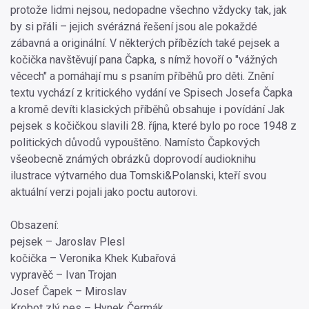
protože lidmi nejsou, nedopadne všechno vždycky tak, jak
by si přáli – jejich svérázná řešení jsou ale pokaždé
zábavná a originální. V některých příbězích také pejsek a
kočička navštěvují pana Čapka, s nímž hovoří o "vážných
věcech" a pomáhají mu s psaním příběhů pro děti. Znění
textu vychází z kritického vydání ve Spisech Josefa Čapka
a kromě devíti klasických příběhů obsahuje i povídání Jak
pejsek s kočičkou slavili 28. října, které bylo po roce 1948 z
politických důvodů vypouštěno. Namísto Čapkových
všeobecně známých obrázků doprovodí audioknihu
ilustrace výtvarného dua Tomski&Polanski, kteří svou
aktuální verzi pojali jako poctu autorovi.
Obsazení:
pejsek – Jaroslav Plesl
kočička – Veronika Khek Kubařová
vypravěč – Ivan Trojan
Josef Čapek – Miroslav
Krobot zlý pes – Hynek Čermák