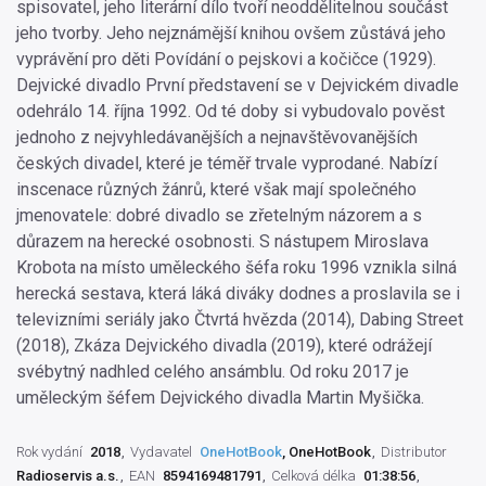
spisovatel, jeho literární dílo tvoří neoddělitelnou součást
jeho tvorby. Jeho nejznámější knihou ovšem zůstává jeho
vyprávění pro děti Povídání o pejskovi a kočičce (1929).
Dejvické divadlo První představení se v Dejvickém divadle
odehrálo 14. října 1992. Od té doby si vybudovalo pověst
jednoho z nejvyhledávanějších a nejnavštěvovanějších
českých divadel, které je téměř trvale vyprodané. Nabízí
inscenace různých žánrů, které však mají společného
jmenovatele: dobré divadlo se zřetelným názorem a s
důrazem na herecké osobnosti. S nástupem Miroslava
Krobota na místo uměleckého šéfa roku 1996 vznikla silná
herecká sestava, která láká diváky dodnes a proslavila se i
televizními seriály jako Čtvrtá hvězda (2014), Dabing Street
(2018), Zkáza Dejvického divadla (2019), které odrážejí
svébytný nadhled celého ansámblu. Od roku 2017 je
uměleckým šéfem Dejvického divadla Martin Myšička.
Rok vydání
2018
Vydavatel
OneHotBook
, OneHotBook
Distributor
Radioservis a.s.
EAN
8594169481791
Celková délka
01:38:56