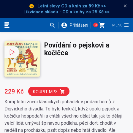
×
Letní slevy CD a knih
za 89 Kč >>
Likvidace skladu - CD a knihy za 25 Kč >>
Přihlášení
0
Kategorie
Povídání o pejskovi a
kočičce
229 Kč
KOUPIT MP3
Kompletní znění klasických pohádek v podání herců z
Dejvického divadla. To bylo tenkrát, když spolu pejsek a
kočička hospodařili a chtěli všechno dělat tak, jak to dělají
velcí lidé: umývat špinavou podlahu, péci dort, chodit v
neděli na procházku, psát dopis nebo hrát divadlo. Ale