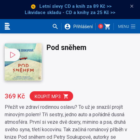
×
Letní slevy CD a knih
za 89 Kč >>
Likvidace skladu - CD a knihy za 25 Kč >>
Přihlášení
0
Kategorie
Pod sněhem
369 Kč
KOUPIT MP3
Přežít ve zdraví rodinnou oslavu? To už je snazší projít
minovým polem! Tři sestry, jedno auto a pořádně dusná
atmosféra. První si veze dvě dcery, mimino a psa, druhá
svého syna, třetí kocovinu. Tak začíná románový příběh v
knize Pod sněhem od Petry Soukupové, autorky se