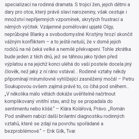
specializací na rodinná dramata. S trojicí žen, jejich dětmi a
dary pro otce, který právě slaví narozeniny, však cestuje i
množství nepříjemných vzpomínek, skrytých frustrací a
němých výčitek. Vzájemné poměřování upjaté Olgy,
neprůbojné Blanky a svobodomyslné Kristýny hrozí skončit
vážným konfliktem – a to ještě netuší, že v domě jejich
rodičů na ně čeká velké a nemilé překvapení. Tohle zkrátka
bude jeden z těch dnů, jež se táhnou jako týden před
výplatou a na jejichž konci uléhá do vaší postele docela jiný
člověk, než jaký z ní ráno vstával… Rodinné vztahy někdy
připomínají mírumilovně vyhlížející zasněžený močál – Petru
Soukupovou ovšem zajímá právě to, co číhá pod sněhem...
„V několika málo větách dokáže uvěřitelně načrtnout
komplikovaný vnitřní stav, aniž by se propadala do
sentimentu nebo klišé.“ – Klára Kolářová, Právo. „Román
Pod sněhem nabízí další brilantní diagnostiku rodinných
vztahů, které se zdají na povrchu spořádané a
bezproblémové.“ – Erik Gilk, Tvar.