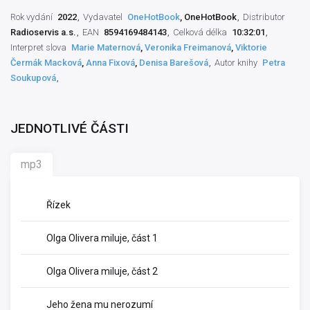
Rok vydání
2022
Vydavatel
OneHotBook
, OneHotBook
Distributor
Radioservis a.s.
EAN
8594169484143
Celková délka
10:32:01
Interpret slova
Marie Maternová
,
Veronika Freimanová
,
Viktorie
Čermák Macková
,
Anna Fixová
,
Denisa Barešová
Autor knihy
Petra
Soukupová
JEDNOTLIVÉ ČÁSTI
mp3
Řízek
Olga Olivera miluje, část 1
Olga Olivera miluje, část 2
Jeho žena mu nerozumí