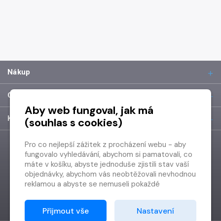
Nákup
O společnosti
Aby web fungoval, jak má
Kontakt
(souhlas s cookies)
Pro co nejlepší zážitek z procházení webu - aby
fungovalo vyhledávání, abychom si pamatovali, co
máte v košíku, abyste jednoduše zjistili stav vaší
objednávky, abychom vás neobtěžovali nevhodnou
reklamou a abyste se nemuseli pokaždé
přihlašovat.
Proto od vás potřebujeme souhlas se
Přijmout vše
Nastavení
zpracováním souborů cookies
, tj. malých souborů,