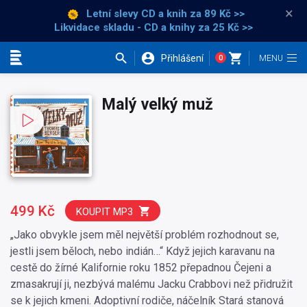
×
Letní slevy CD a knih
za 89 Kč >>
Likvidace skladu - CD a knihy za 25 Kč >>
Přihlášení
0
Kategorie
Malý velký muž
499 Kč
KOUPIT MP3
„Jako obvykle jsem měl největší problém rozhodnout se,
jestli jsem běloch, nebo indián…“ Když jejich karavanu na
cestě do žírné Kalifornie roku 1852 přepadnou Čejeni a
zmasakrují ji, nezbývá malému Jacku Crabbovi než přidružit
se k jejich kmeni. Adoptivní rodiče, náčelník Stará stanová