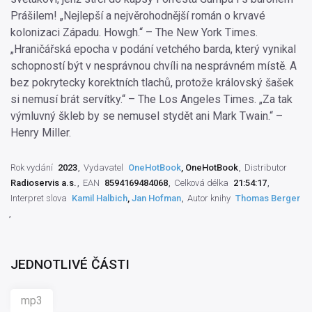
Prášilem! „Nejlepší a nejvěrohodnější román o krvavé
kolonizaci Západu. Howgh.“ – The New York Times.
„Hraničářská epocha v podání vetchého barda, který vynikal
schopností být v nesprávnou chvíli na nesprávném místě. A
bez pokrytecky korektních tlachů, protože královský šašek
si nemusí brát servítky.“ – The Los Angeles Times. „Za tak
výmluvný škleb by se nemusel stydět ani Mark Twain.“ –
Henry Miller.
Rok vydání
2023
Vydavatel
OneHotBook
, OneHotBook
Distributor
Radioservis a.s.
EAN
8594169484068
Celková délka
21:54:17
Interpret slova
Kamil Halbich
,
Jan Hofman
Autor knihy
Thomas Berger
JEDNOTLIVÉ ČÁSTI
mp3