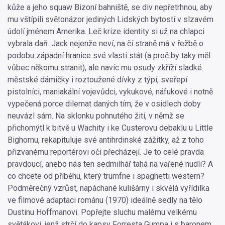
kůže a jeho squaw Bizoní bahniště, se div nepřetrhnou, aby
mu vštípili světonázor jediných Lidských bytostí v slzavém
údolí jménem Amerika. Leč krize identity si už na chlapci
vybrala daň. Jack nejenže neví, na čí straně má v řežbě o
podobu západní hranice své vlasti stát (a proč by taky měl
vůbec někomu stranit), ale navíc mu osudy zkříží sladké
městské dámičky i roztoužené dívky z týpí, sveřepí
pistolníci, maniakální vojevůdci, vykukové, náfukové i notně
vypečená porce dilemat daných tím, že v osidlech doby
neuvázl sám. Na sklonku pohnutého žití, v němž se
přichomýtl k bitvě u Wachity i ke Custerovu debaklu u Little
Bighornu, rekapituluje své antihrdinské zážitky, až z toho
přizvanému reportérovi oči přecházejí. Je to celé pravda
pravdoucí, anebo nás ten sedmilhář tahá na vařené nudli? A
co chcete od příběhu, který trumfne i spaghetti western?
Podměrečný vzrůst, napáchané kulišárny i skvělá vyřídilka
ve filmové adaptaci románu (1970) ideálně sedly na tělo
Dustinu Hoffmanovi. Popřejte sluchu malému velkému
světákovi, jenž strčí do kapsy Forresta Gumpa i s baronem